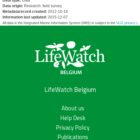
Data type:
Data
Data origin:
Research: field survey
Metadatarecord created:
2012-10-16
Information last updated:
2015-12-07
All data in the
Integrated Marine Information System
(IMIS) is subject to the
VLIZ privacy po
LifeWatch Belgium
About us
Help Desk
Privacy Policy
Publications