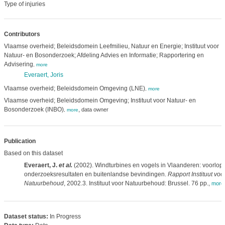
Type of injuries
Contributors
Vlaamse overheid; Beleidsdomein Leefmilieu, Natuur en Energie; Instituut voor
Natuur- en Bosonderzoek; Afdeling Advies en Informatie; Rapportering en
Advisering
,
more
Everaert, Joris
Vlaamse overheid; Beleidsdomein Omgeving (LNE)
,
more
Vlaamse overheid; Beleidsdomein Omgeving; Instituut voor Natuur- en
Bosonderzoek (INBO)
,
data owner
,
more
Publication
Based on this dataset
Everaert, J.
et al.
(2002). Windturbines en vogels in Vlaanderen: voorlop
onderzoeksresultaten en buitenlandse bevindingen.
Rapport Instituut voo
Natuurbehoud
, 2002.3. Instituut voor Natuurbehoud: Brussel. 76 pp.
,
more
Dataset status:
In Progress