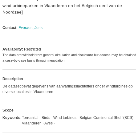
windturbineparken in Vlaanderen en het Belgisch deel van de
Noordzee]
Contact:
Everaert, Joris
Availability:
Restricted
The data are withheld from general circulation and disclosure but access may be obtained 
a case-by-case basis through negotiation
Description
De dataset bevat gegevens van aanvaringsslachtoffers onder windturbines op
diverse locaties in Vlaanderen.
Scope
Keywords:
Terrestrial · Birds · Wind turbines · Belgian Continental Shelf (BCS) ·
Vlaanderen · Aves ·