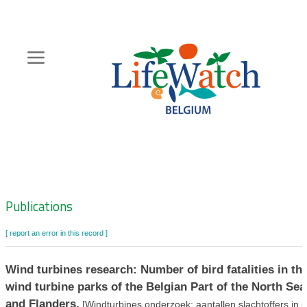
Skip
to
main
content
Hoofdnavigatie
Zoeknavigatie
Publications
[ report an error in this record ]
Wind turbines research: Number of bird fatalities in th
wind turbine parks of the Belgian Part of the North Sea
and Flanders.
[Windturbines onderzoek: aantallen slachtoffers in 