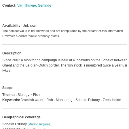
Contact:
Van Thuyne, Gerlinde
Availability:
Unknown
The correct value is not known to and not computable by the creator of this information.
However a correct value probably exists
Description
Since 2002 a monitoring campaign is held at 4 locations on the Scheldt between
Ghent and the Belgian-Dutch border. The fish stock is monitored twice a year usi
fykes.
Scope
Themes:
Biology > Fish
Keywords:
Brackish water · Fish · Monitoring · Scheldt Estuary · Zeeschelde
Geographical coverage
Scheldt Estuary
[
Marine Regions
]