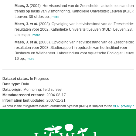
Maes, J.
(2004). Het visbestand van de Zeeschelde: actuele toestand en
trends op basis van vismonitoring. Katholieke Universiteit Leuven (KUL):
Leuven. 38 slides pp.
,
more
Maes, J.
et al.
(2003). Opvolging van het visbestand van de Zeeschelde:
resultaten voor 2002. Katholieke Universiteit Leuven (KUL): Leuven. 28, 7
tables pp.
,
more
Maes, J.
et al.
(2003). Opvolging van het visbestand van de Zeeschelde:
resultaten voor 2003. Studierapport in opdracht van het Instituut voor
Bosbouw en Wildbeheer. Laboratorium voor Aquatische Ecologie: Leuven
16 pp.
,
more
Dataset status:
In Progress
Data type:
Data
Data origin:
Monitoring: field survey
Metadatarecord created:
2004-08-17
Information last updated:
2007-11-21
All data in the
Integrated Marine Information System
(IMIS) is subject to the
VLIZ privacy po