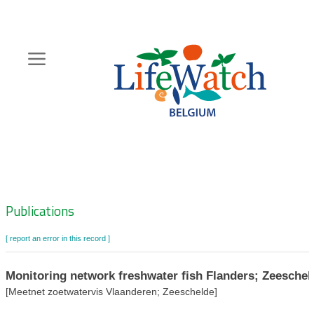
Skip
to
main
content
Hoofdnavigatie
Zoeknavigatie
Publications
[ report an error in this record ]
Monitoring network freshwater fish Flanders; Zeeschel
[Meetnet zoetwatervis Vlaanderen; Zeeschelde]