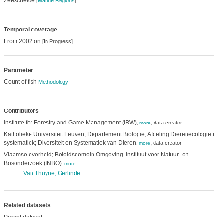
Zeeschelde
[
Marine Regions
]
Temporal coverage
From 2002 on
[In Progress]
Parameter
Count of fish
Methodology
Contributors
Institute for Forestry and Game Management (IBW)
,
data creator
,
more
Katholieke Universiteit Leuven; Departement Biologie; Afdeling Dierenecologie e
systematiek; Diversiteit en Systematiek van Dieren
,
data creator
,
more
Vlaamse overheid; Beleidsdomein Omgeving; Instituut voor Natuur- en
Bosonderzoek (INBO)
,
more
Van Thuyne, Gerlinde
Related datasets