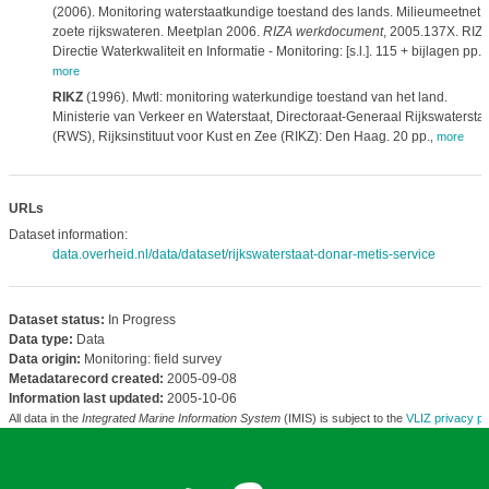
(2006). Monitoring waterstaatkundige toestand des lands. Milieumeetnet
zoete rijkswateren. Meetplan 2006.
RIZA werkdocument
, 2005.137X. RIZA
Directie Waterkwaliteit en Informatie - Monitoring: [s.l.]. 115 + bijlagen pp.
,
more
RIKZ
(1996). Mwtl: monitoring waterkundige toestand van het land.
Ministerie van Verkeer en Waterstaat, Directoraat-Generaal Rijkswatersta
(RWS), Rijksinstituut voor Kust en Zee (RIKZ): Den Haag. 20 pp.
,
more
URLs
Dataset information:
data.overheid.nl/data/dataset/rijkswaterstaat-donar-metis-service
Dataset status:
In Progress
Data type:
Data
Data origin:
Monitoring: field survey
Metadatarecord created:
2005-09-08
Information last updated:
2005-10-06
All data in the
Integrated Marine Information System
(IMIS) is subject to the
VLIZ privacy po