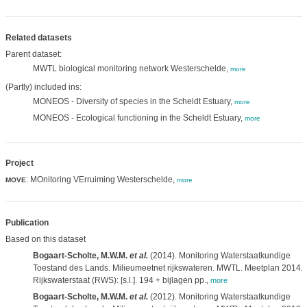
Related datasets
Parent dataset:
MWTL biological monitoring network Westerschelde,
more
(Partly) included ins:
MONEOS - Diversity of species in the Scheldt Estuary,
more
MONEOS - Ecological functioning in the Scheldt Estuary,
more
Project
: MOnitoring VErruiming Westerschelde,
MOVE
more
Publication
Based on this dataset
Bogaart-Scholte, M.W.M.
et al.
(2014). Monitoring Waterstaatkundige
Toestand des Lands. Milieumeetnet rijkswateren. MWTL. Meetplan 2014.
Rijkswaterstaat (RWS): [s.l.]. 194 + bijlagen pp.
,
more
Bogaart-Scholte, M.W.M.
et al.
(2012). Monitoring Waterstaatkundige