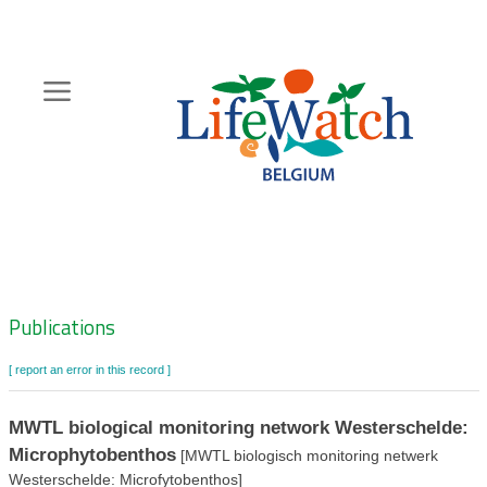
Skip
to
main
content
Hoofdnavigatie
Zoeknavigatie
Publications
[ report an error in this record ]
MWTL biological monitoring network Westerschelde:
Microphytobenthos
[MWTL biologisch monitoring netwerk
Westerschelde: Microfytobenthos]