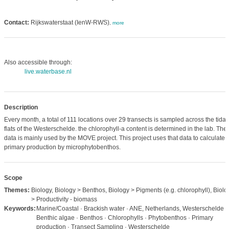
Contact:
Rijkswaterstaat (IenW-RWS)
,
more
Also accessible through:
live.waterbase.nl
Description
Every month, a total of 111 locations over 29 transects is sampled across the tidal
flats of the Westerschelde. the chlorophyll-a content is determined in the lab. The
data is mainly used by the MOVE project. This project uses that data to calculate 
primary production by microphytobenthos.
Scope
Themes:
Biology, Biology > Benthos, Biology > Pigments (e.g. chlorophyll), Biolo
> Productivity - biomass
Keywords:
Marine/Coastal · Brackish water · ANE, Netherlands, Westerschelde ·
Benthic algae · Benthos · Chlorophylls · Phytobenthos · Primary
production · Transect Sampling · Westerschelde