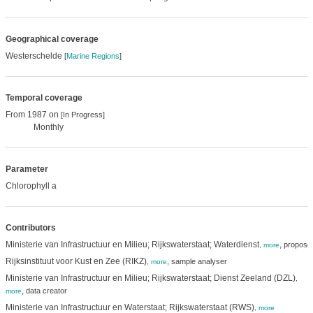
Geographical coverage
Westerschelde
[
Marine Regions
]
Temporal coverage
From 1987 on
[In Progress]
Monthly
Parameter
Chlorophyll a
Contributors
Ministerie van Infrastructuur en Milieu; Rijkswaterstaat; Waterdienst
,
propose
,
more
Rijksinstituut voor Kust en Zee (RIKZ)
,
sample analyser
,
more
Ministerie van Infrastructuur en Milieu; Rijkswaterstaat; Dienst Zeeland (DZL)
,
,
data creator
more
Ministerie van Infrastructuur en Waterstaat; Rijkswaterstaat (RWS)
,
more