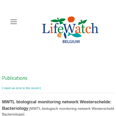
Skip
to
main
content
Hoofdnavigatie
Zoeknavigatie
Publications
[ report an error in this record ]
MWTL biological monitoring network Westerschelde:
Bacteriology
[MWTL biologisch monitoring netwerk Westerschelde
Bacteriologie]