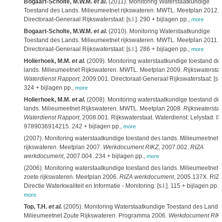
Bogaart-Scholte, M.W.M.
et al.
(2011). Monitoring Waterstaatkundige
Toestand des Lands. Milieumeetnet rijkswateren. MWTL. Meetplan 2012.
Directoraat-Generaal Rijkswaterstaat: [s.l.]. 290 + bijlagen pp.
,
more
Bogaart-Scholte, M.W.M.
et al.
(2010). Monitoring Waterstaatkundige
Toestand des Lands. Milieumeetnet rijkswateren. MWTL. Meetplan 2011.
Directoraat-Generaal Rijkswaterstaat: [s.l.]. 286 + bijlagen pp.
,
more
Holierhoek, M.M.
et al.
(2009). Monitoring waterstaatkundige toestand de
lands. Milieumeetnet Rijkswateren. MWTL. Meetplan 2009.
Rijkswaterstaa
Waterdienst Rapport
, 2009.001. Directoraat-Generaal Rijkswaterstaat: [s.l.
324 + bijlagen pp.
,
more
Holierhoek, M.M.
et al.
(2008). Monitoring waterstaatkundige toestand de
lands. Milieumeetnet Rijkswateren. MWTL. Meetplan 2008.
Rijkswaterstaa
Waterdienst Rapport
, 2008.001. Rijkswaterstaat. Waterdienst: Lelystad. I
9789036914215. 242 + bijlagen pp.
,
more
(2007). Monitoring waterstaatkundige toestand des lands. Milieumeetnet
rijkswateren. Meetplan 2007.
Werkdocument RIKZ
, 2007.002.
RIZA
werkdocument
, 2007.004. 234 + bijlagen pp.
,
more
(2006). Monitoring waterstaatkundige toestand des lands. Milieumeetnet
zoete rijkswateren. Meetplan 2006.
RIZA werkdocument
, 2005.137X. RIZA
Directie Waterkwaliteit en Informatie - Monitoring: [s.l.]. 115 + bijlagen pp.
,
more
Top, T.H.
et al.
(2005). Monitoring Waterstaatkundige Toestand des Lands
Milieumeetnet Zoute Rijkswateren. Programma 2006.
Werkdocument RIK