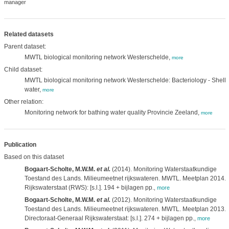
manager
Related datasets
Parent dataset:
MWTL biological monitoring network Westerschelde,
more
Child dataset:
MWTL biological monitoring network Westerschelde: Bacteriology - Shellf
water,
more
Other relation:
Monitoring network for bathing water quality Provincie Zeeland,
more
Publication
Based on this dataset
Bogaart-Scholte, M.W.M.
et al.
(2014). Monitoring Waterstaatkundige
Toestand des Lands. Milieumeetnet rijkswateren. MWTL. Meetplan 2014.
Rijkswaterstaat (RWS): [s.l.]. 194 + bijlagen pp.
,
more
Bogaart-Scholte, M.W.M.
et al.
(2012). Monitoring Waterstaatkundige
Toestand des Lands. Milieumeetnet rijkswateren. MWTL. Meetplan 2013.
Directoraat-Generaal Rijkswaterstaat: [s.l.]. 274 + bijlagen pp.
,
more