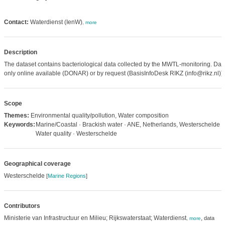
Contact:
Waterdienst (IenW)
,
more
Description
The dataset contains bacteriological data collected by the MWTL-monitoring. Data
only online available (DONAR) or by request (BasisInfoDesk RIKZ (info@rikz.nl)).
Scope
Themes:
Environmental quality/pollution, Water composition
Keywords:
Marine/Coastal · Brackish water · ANE, Netherlands, Westerschelde ·
Water quality · Westerschelde
Geographical coverage
Westerschelde
[
Marine Regions
]
Contributors
Ministerie van Infrastructuur en Milieu; Rijkswaterstaat; Waterdienst
,
data
,
more