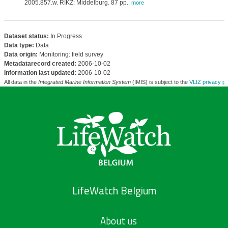
2005.857.w. RIKZ: Middelburg. 87 pp.
,
more
Dataset status:
In Progress
Data type:
Data
Data origin:
Monitoring: field survey
Metadatarecord created:
2006-10-02
Information last updated:
2006-10-02
All data in the
Integrated Marine Information System
(IMIS) is subject to the
VLIZ privacy po
LifeWatch Belgium
About us