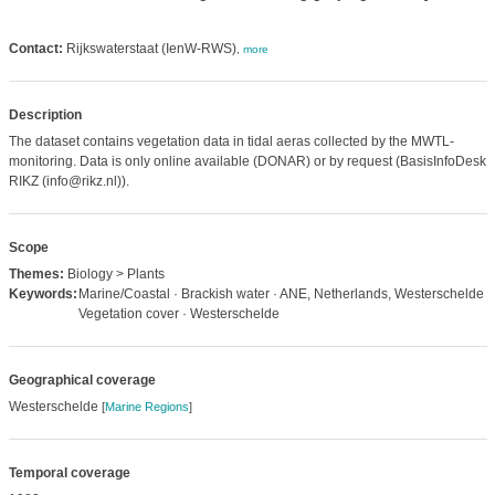
Contact:
Rijkswaterstaat (IenW-RWS)
,
more
Description
The dataset contains vegetation data in tidal aeras collected by the MWTL-
monitoring. Data is only online available (DONAR) or by request (BasisInfoDesk
RIKZ (info@rikz.nl)).
Scope
Themes:
Biology > Plants
Keywords:
Marine/Coastal · Brackish water · ANE, Netherlands, Westerschelde ·
Vegetation cover · Westerschelde
Geographical coverage
Westerschelde
[
Marine Regions
]
Temporal coverage