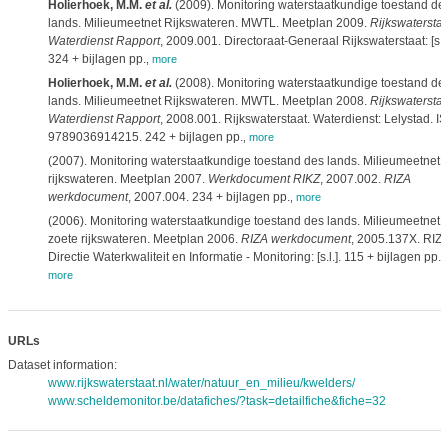
Holierhoek, M.M.
et al.
(2009). Monitoring waterstaatkundige toestand de
lands. Milieumeetnet Rijkswateren. MWTL. Meetplan 2009.
Rijkswaterstaa
Waterdienst Rapport
, 2009.001. Directoraat-Generaal Rijkswaterstaat: [s.l.
324 + bijlagen pp.
,
more
Holierhoek, M.M.
et al.
(2008). Monitoring waterstaatkundige toestand de
lands. Milieumeetnet Rijkswateren. MWTL. Meetplan 2008.
Rijkswaterstaa
Waterdienst Rapport
, 2008.001. Rijkswaterstaat. Waterdienst: Lelystad. I
9789036914215. 242 + bijlagen pp.
,
more
(2007). Monitoring waterstaatkundige toestand des lands. Milieumeetnet
rijkswateren. Meetplan 2007.
Werkdocument RIKZ
, 2007.002.
RIZA
werkdocument
, 2007.004. 234 + bijlagen pp.
,
more
(2006). Monitoring waterstaatkundige toestand des lands. Milieumeetnet
zoete rijkswateren. Meetplan 2006.
RIZA werkdocument
, 2005.137X. RIZA
Directie Waterkwaliteit en Informatie - Monitoring: [s.l.]. 115 + bijlagen pp.
,
more
URLs
Dataset information:
www.rijkswaterstaat.nl/water/natuur_en_milieu/kwelders/
www.scheldemonitor.be/datafiches/?task=detailfiche&fiche=32