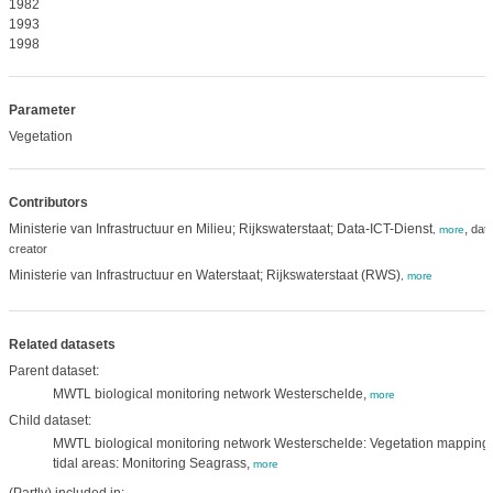
1982
1993
1998
Parameter
Vegetation
Contributors
Ministerie van Infrastructuur en Milieu; Rijkswaterstaat; Data-ICT-Dienst
,
dat
,
more
creator
Ministerie van Infrastructuur en Waterstaat; Rijkswaterstaat (RWS)
,
more
Related datasets
Parent dataset:
MWTL biological monitoring network Westerschelde,
more
Child dataset:
MWTL biological monitoring network Westerschelde: Vegetation mapping
tidal areas: Monitoring Seagrass,
more