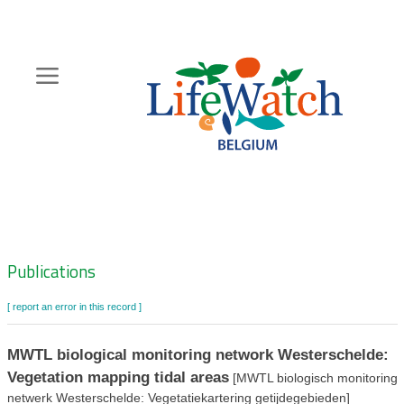
Skip
to
main
content
Hoofdnavigatie
Zoeknavigatie
Publications
[ report an error in this record ]
MWTL biological monitoring network Westerschelde:
Vegetation mapping tidal areas
[MWTL biologisch monitoring
netwerk Westerschelde: Vegetatiekartering getijdegebieden]