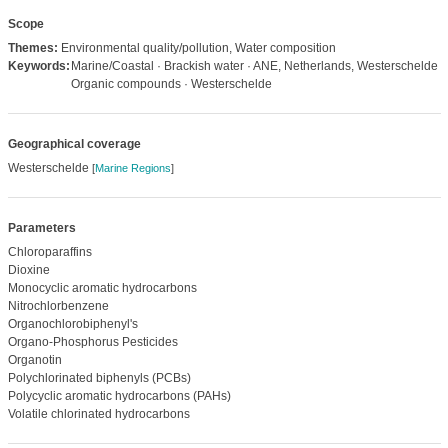
Scope
Themes:
Environmental quality/pollution, Water composition
Keywords:
Marine/Coastal · Brackish water · ANE, Netherlands, Westerschelde ·
Organic compounds · Westerschelde
Geographical coverage
Westerschelde
[
Marine Regions
]
Parameters
Chloroparaffins
Dioxine
Monocyclic aromatic hydrocarbons
Nitrochlorbenzene
Organochlorobiphenyl's
Organo-Phosphorus Pesticides
Organotin
Polychlorinated biphenyls (PCBs)
Polycyclic aromatic hydrocarbons (PAHs)
Volatile chlorinated hydrocarbons