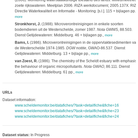
(2006). Monitoring waterstaatkundige toestand des lands. Milieumeetnet
zoete rijkswateren. Meetplan 2006.
RIZA werkdocument
, 2005.137X. RIZA
Directie Waterkwaliteit en Informatie - Monitoring: [s.l.]. 115 + bijlagen pp.
,
more
Stronkhorst, J.
(1988). Microverontreinigingen in enkele soorten
bodemdieren uit de Westerschelde, zomer 1987.
Nota GWWS
, 88.503.
Dienst Getijdewateren: Middelburg. 46 + bijlagen pp.
,
more
Bams, I.
(1986). Microverontreinigingen in de oppervlaktesedimenten va
de Westerschelde 1974-1985.
DGW notitie
, GWAO-86.537. Dienst
Getijdewateren: Middelburg. 13 + bijlage pp.
,
more
van Zoest, R.
(1986). The chemistry of the Scheldt estuary with emphasis
the behaviour of organic micropollutants.
Nota GWAO
, 86.111. Dienst
Getijdewateren: Middelburg. 61 pp.
,
more
URLs
Dataset information:
www.scheldemonitor.be/datafiches/?task=detailfiche&fiche=16
www.scheldemonitor.be/datafiches/?task=detailfiche&fiche=23
www.scheldemonitor.be/datafiches/?task=detailfiche&fiche=24
Dataset status:
In Progress