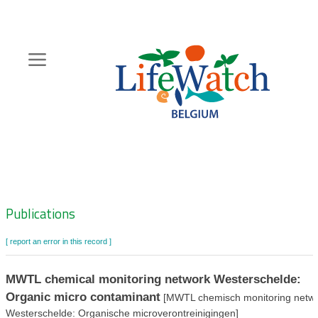
Skip
to
main
content
Hoofdnavigatie
Zoeknavigatie
Publications
[ report an error in this record ]
MWTL chemical monitoring network Westerschelde:
Organic micro contaminant
[MWTL chemisch monitoring netw
Westerschelde: Organische microverontreinigingen]