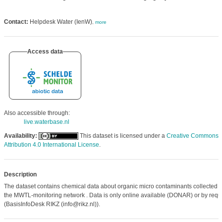
Contact:
Helpdesk Water (IenW)
,
more
Access data
Also accessible through:
live.waterbase.nl
Availability:
This dataset is licensed under a
Creative Commons
Attribution 4.0 International License
.
Description
The dataset contains chemical data about organic micro contaminants collected 
the MWTL-monitoring network . Data is only online available (DONAR) or by requ
(BasisInfoDesk RIKZ (info@rikz.nl)).