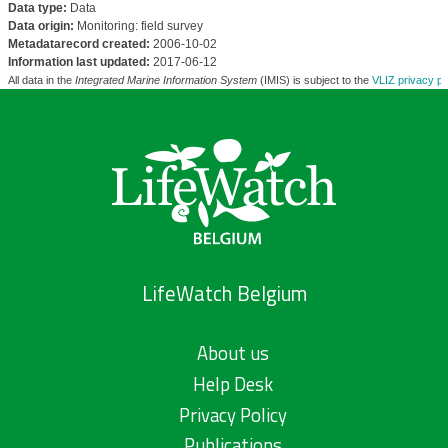
Data type:
Data
Data origin:
Monitoring: field survey
Metadatarecord created:
2006-10-02
Information last updated:
2017-06-12
All data in the
Integrated Marine Information System
(IMIS) is subject to the
VLIZ privacy po
LifeWatch Belgium
About us
Help Desk
Privacy Policy
Publications