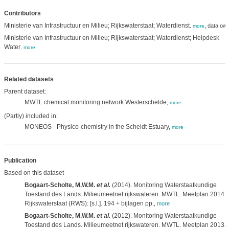
Contributors
Ministerie van Infrastructuur en Milieu; Rijkswaterstaat; Waterdienst
,
data ow
,
more
Ministerie van Infrastructuur en Milieu; Rijkswaterstaat; Waterdienst; Helpdesk
Water
,
more
Related datasets
Parent dataset:
MWTL chemical monitoring network Westerschelde,
more
(Partly) included in:
MONEOS - Physico-chemistry in the Scheldt Estuary,
more
Publication
Based on this dataset
Bogaart-Scholte, M.W.M.
et al.
(2014). Monitoring Waterstaatkundige
Toestand des Lands. Milieumeetnet rijkswateren. MWTL. Meetplan 2014.
Rijkswaterstaat (RWS): [s.l.]. 194 + bijlagen pp.
,
more
Bogaart-Scholte, M.W.M.
et al.
(2012). Monitoring Waterstaatkundige
Toestand des Lands. Milieumeetnet rijkswateren. MWTL. Meetplan 2013.