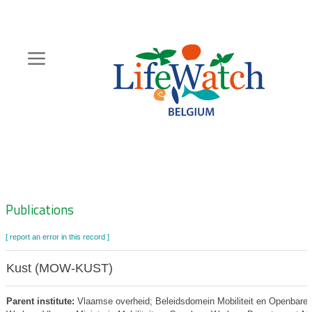
Skip
to
main
content
Hoofdnavigatie
Zoeknavigatie
Publications
[ report an error in this record ]
Kust (MOW-KUST)
Parent institute:
Vlaamse overheid; Beleidsdomein Mobiliteit en Openbare