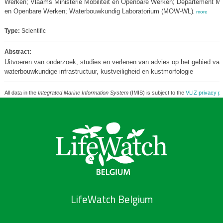
Werken; Vlaams Ministerie Mobiliteit en Openbare Werken; Departement Mob
en Openbare Werken; Waterbouwkundig Laboratorium (MOW-WL)
,
more
Type:
Scientific
Abstract:
Uitvoeren van onderzoek, studies en verlenen van advies op het gebied van
waterbouwkundige infrastructuur, kustveiligheid en kustmorfologie
All data in the
Integrated Marine Information System
(IMIS) is subject to the
VLIZ privacy po
LifeWatch Belgium