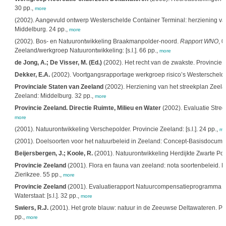
30 pp.,
more
(2002). Aangevuld ontwerp Westerschelde Container Terminal: herziening van
Middelburg. 24 pp.,
more
(2002). Bos- en Natuurontwikkeling Braakmanpolder-noord.
Rapport WNO
, 
Zeeland/werkgroep Natuurontwikkeling: [s.l.]. 66 pp.,
more
de Jong, A.; De Visser, M. (Ed.)
(2002). Het recht van de zwakste. Provincie Z
Dekker, E.A.
(2002). Voortgangsrapportage werkgroep risico’s Westerschelde o
Provinciale Staten van Zeeland
(2002). Herziening van het streekplan Zeela
Zeeland: Middelburg. 32 pp.,
more
Provincie Zeeland. Directie Ruimte, Milieu en Water
(2002). Evaluatie Stree
more
(2001). Natuurontwikkeling Verschepolder. Provincie Zeeland: [s.l.]. 24 pp.,
mo
(2001). Doelsoorten voor het natuurbeleid in Zeeland: Concept-Basisdocument.
Beijersbergen, J.; Koole, R.
(2001). Natuurontwikkeling Herdijkte Zwarte Pol
Provincie Zeeland
(2001). Flora en fauna van zeeland: nota soortenbeleid. Pr
Zierikzee. 55 pp.,
more
Provincie Zeeland
(2001). Evaluatierapport Natuurcompensatieprogramma We
Waterstaat: [s.l.]. 32 pp.,
more
Swiers, R.J.
(2001). Het grote blauw: natuur in de Zeeuwse Deltawateren. Pr
pp.,
more