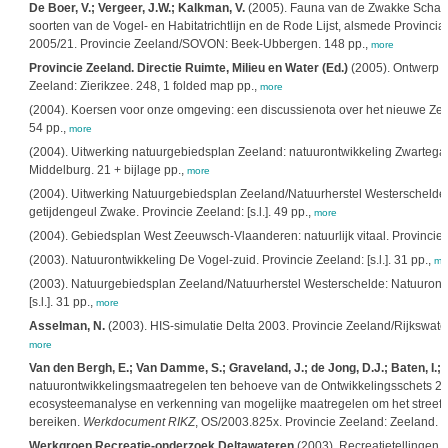
De Boer, V.; Vergeer, J.W.; Kalkman, V.
(2005). Fauna van de Zwakke Schake
soorten van de Vogel- en Habitatrichtlijn en de Rode Lijst, alsmede Provinci
2005/21. Provincie Zeeland/SOVON: Beek-Ubbergen. 148 pp.,
more
Provincie Zeeland. Directie Ruimte, Milieu en Water (Ed.)
(2005). Ontwerp 
Zeeland: Zierikzee. 248, 1 folded map pp.,
more
(2004). Koersen voor onze omgeving: een discussienota over het nieuwe Ze
54 pp.,
more
(2004). Uitwerking natuurgebiedsplan Zeeland: natuurontwikkeling Zwartega
Middelburg. 21 + bijlage pp.,
more
(2004). Uitwerking Natuurgebiedsplan Zeeland/Natuurherstel Westerschelde
getijdengeul Zwake. Provincie Zeeland: [s.l.]. 49 pp.,
more
(2004). Gebiedsplan West Zeeuwsch-Vlaanderen: natuurlijk vitaal. Provincie Ze
(2003). Natuurontwikkeling De Vogel-zuid. Provincie Zeeland: [s.l.]. 31 pp.,
mo
(2003). Natuurgebiedsplan Zeeland/Natuurherstel Westerschelde: Natuurontw
[s.l.]. 31 pp.,
more
Asselman, N.
(2003). HIS-simulatie Delta 2003. Provincie Zeeland/Rijkswater
more
Van den Bergh, E.; Van Damme, S.; Graveland, J.; de Jong, D.J.; Baten, I.; M
natuurontwikkelingsmaatregelen ten behoeve van de Ontwikkelingsschets 20
ecosysteemanalyse en verkenning van mogelijke maatregelen om het streefbe
bereiken.
Werkdocument RIKZ
, OS/2003.825x. Provincie Zeeland: Zeeland. 9
Werkgroep Recreatie-onderzoek Deltawateren
(2003). Recreatietellingen 