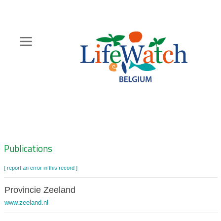
Skip
to
main
content
Hoofdnavigatie
Zoeknavigatie
Publications
[ report an error in this record ]
Provincie Zeeland
www.zeeland.nl