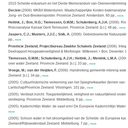
2010 Schelde-estuarium en het Derde Memorandum van Overeenstemming. Het
Decisio
(2006). MKBA Waterdunen: Maatschappelijke Kosten-batenanalyse vo
Jong- en Oud-Breskenspolder. Provincie Zeeland: Amsterdam. 60 pp.,
more
Heitink, J.; Bos, H.G.; Tiemessen, G.W.M.; Schulenberg, A.J.H.
(2006). Risic
Risicoanalyse Kanaal Gent-Terneuzen. Provincie Zeeland: [s.l.]. 48 pp.,
more
Jaspers, C.J.; Musters, J.J.C.; Snik, A.
(2006). Gebiedsselectie Natuurpakket
pp.,
more
Provincie Zeeland; Projectbureau Zwakke Schakels Zeeland
(2006). Integ
Deelrapport Hoogwaterveiligheid & Morfologie. Witteveen + Bos: Deventer. 1
Tiemessen, G.W.M.; Schulenberg, A.J.H.; Heitink, J.; Mentink, L.M.A.
(2006).
over water Zeeland. Provincie Zeeland: [s.l.]. 33 pp.,
more
Vroege, M.; van der Heijden, F.
(2006). Handreiking gemeente-inbreng water
Zeeland: [s.l.]. 34 pp.,
more
(2005). Cultuurhistorische verkenning van het Spieghelkwartier (terrein van d
Lantschap/Provincie Zeeland: Vlissingen. 101 pp.,
more
(2005). Verdiept inzicht. Toegankelijkheid, veiligheid en natuurlijkheid ond
verdieping. Provincie Zeeland: Middelburg. 8 pp.,
more
(2005). Kaderrichtlijn Water: de vaart erin! De Europese Kaderrichtlijn Wate
more
(2005). Schoon water in het stroomgebied van de Schelde: de Europese kaderr
Zeeland/Rijkswaterstaat Zeeland: Middelburg. 7 pp.,
more