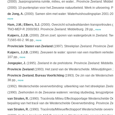
(2000). Jaarprogramma ruimte, milieu, en water... Provincie Zeeland: Middelb
(2000). 10-puntenplan voor het Zeeuwse natuurbeleid. Werk in uitvoering. Prov
de Jong, A.
(2000). Samen slim met water: Waterhuishoudingsplan 2001-2006: 2 
more
Ham, J.M.; Elbers, S.J.
(2000). Overzicht schadeafstanden transportroutes gev
TNO-MEP-R 2000/363. Provincie Zeeland: Middelburg. 28 pp.,
more
Kuipers, J.J.B.
(2000). Zilt en zoet: sporen van watergebruik in Zeeland. Twe
71565-60-2. 96 pp.,
more
Provinciale Staten van Zeeland
(1997). Streekplan Zeeland. Provincie Zeela
Kuipers, J.J.B.
(1996). Zeeuwen te water: sporen van een maritiem verleden
107 pp.,
more
Jongepier, J.
(1995). Zeeland in de prehistorie. Provincie Zeeland: Middelbu
Provincie Zeeland
(1993). Het zand van de Westerschelde.
Milieutijdingen 1
Provincie Zeeland. Bureau Voorlichting
(1993). De zin van de Westerschelde
38 pp.,
more
(1992). Westerschelde oeververbinding: uitwerking van het streekplan Zeelan
(1990). Zeehonden in de Zeeuwse wateren: verslag studiedag, terugzetproef,
van Stralen, R.
(1990). Tracénota Milieu Effectrapportage Westerschelde Oeve
bepaling van het tracé van de Westerschelde Oeververbinding. Provincie Zee
van Stralen, R.
(1990). Tracénota/Milieueffectrapport Westerschelde oeverver