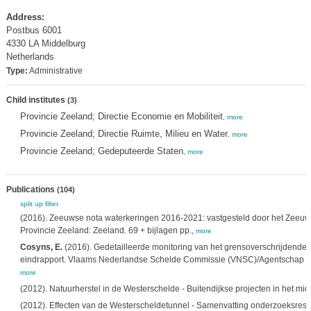
Address:
Postbus 6001
4330 LA Middelburg
Netherlands
Type:
Administrative
Child institutes
(3)
Provincie Zeeland; Directie Economie en Mobiliteit
,
more
Provincie Zeeland; Directie Ruimte, Milieu en Water
,
more
Provincie Zeeland; Gedeputeerde Staten
,
more
Publications
(104)
split up
filter
(2016). Zeeuwse nota waterkeringen 2016-2021: vastgesteld door het Zeeuw
Provincie Zeeland: Zeeland. 69 + bijlagen pp.,
more
Cosyns, E.
(2016). Gedetailleerde monitoring van het grensoverschrijdende Zw
eindrapport. Vlaams Nederlandse Schelde Commissie (VNSC)/Agentschap voo
more
(2012). Natuurherstel in de Westerschelde - Buitendijkse projecten in het mi
(2012). Effecten van de Westerscheldetunnel - Samenvatting onderzoeksresu