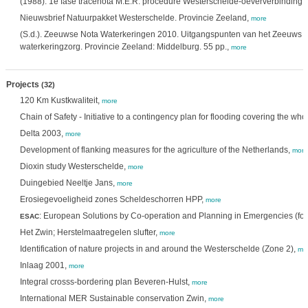
(1988). 1e fase tracénota M.E.R. procedure Westerschelde-oeververbinding. 
Nieuwsbrief Natuurpakket Westerschelde. Provincie Zeeland,
more
(S.d.). Zeeuwse Nota Waterkeringen 2010. Uitgangspunten van het Zeeuws 
waterkeringzorg. Provincie Zeeland: Middelburg. 55 pp.,
more
Projects
(32)
120 Km Kustkwaliteit,
more
Chain of Safety - Initiative to a contingency plan for flooding covering the wh
Delta 2003,
more
Development of flanking measures for the agriculture of the Netherlands,
more
Dioxin study Westerschelde,
more
Duingebied Neeltje Jans,
more
Erosiegevoeligheid zones Scheldeschorren HPP,
more
: European Solutions by Co-operation and Planning in Emergencies (for 
ESAC
Het Zwin; Herstelmaatregelen slufter,
more
Identification of nature projects in and around the Westerschelde (Zone 2),
mo
Inlaag 2001,
more
Integral crosss-bordering plan Beveren-Hulst,
more
International MER Sustainable conservation Zwin,
more