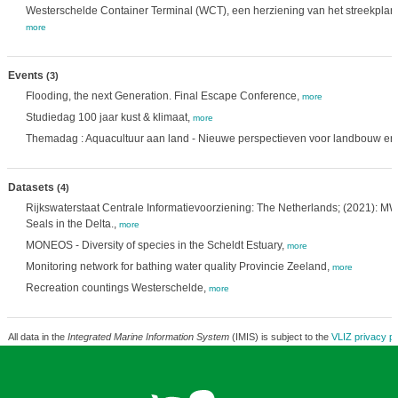
Westerschelde Container Terminal (WCT), een herziening van het streekpla
more
Events
(3)
Flooding, the next Generation. Final Escape Conference,
more
Studiedag 100 jaar kust & klimaat,
more
Themadag : Aquacultuur aan land - Nieuwe perspectieven voor landbouw en v
Datasets
(4)
Rijkswaterstaat Centrale Informatievoorziening: The Netherlands; (2021): M
Seals in the Delta.,
more
MONEOS - Diversity of species in the Scheldt Estuary,
more
Monitoring network for bathing water quality Provincie Zeeland,
more
Recreation countings Westerschelde,
more
All data in the
Integrated Marine Information System
(IMIS) is subject to the
VLIZ privacy po