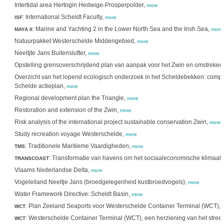
Intertidal area Hertogin Hedwige-Prosperpolder,
more
: International Scheldt Faculty,
ISF
more
: Marine and Yachting 2 in the Lower North Sea and the Irish Sea,
MAYA II
more
Natuurpakket Westerschelde Middengebied,
more
Neeltjte Jans Buitenslufter,
more
Opstelling grensoverschrijdend plan van aanpak voor het Zwin en omstreken
Overzicht van het lopend ecologisch onderzoek in het Scheldebekken: compil
Schelde actieplan,
more
Regional development plan the Triangle,
more
Restoration and extension of the Zwin,
more
Risk analysis of the international project sustainable conservation Zwin,
more
Study recreation voyage Westerschelde,
more
: Traditionele Maritieme Vaardigheden,
TMS
more
: Transformatie van havens om het sociaaleconomische klimaat 
TRANSCOAST
Vlaams Nederlandse Delta,
more
Vogeleiland Neeltje Jans (broedgelegenheid kustbroedvogels),
more
Water Framework Directive: Scheldt Basin,
more
: Plan Zeeland Seaports voor Westerschelde Container Terminal (WCT), 
WCT
: Westerschelde Container Terminal (WCT), een herziening van het stre
WCT