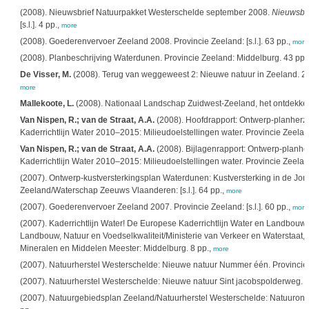
(2008). Nieuwsbrief Natuurpakket Westerschelde september 2008.
Nieuwsbri
[s.l.]. 4 pp.,
more
(2008). Goederenvervoer Zeeland 2008. Provincie Zeeland: [s.l.]. 63 pp.,
more
(2008). Planbeschrijving Waterdunen. Provincie Zeeland: Middelburg. 43 pp.
De Visser, M.
(2008). Terug van weggeweest 2: Nieuwe natuur in Zeeland. 2de h
more
Mallekoote, L.
(2008). Nationaal Landschap Zuidwest-Zeeland, het ontdekken w
Van Nispen, R.; van de Straat, A.A.
(2008). Hoofdrapport: Ontwerp-planherz
Kaderrichtlijn Water 2010–2015: Milieudoelstellingen water. Provincie Zeeland: 
Van Nispen, R.; van de Straat, A.A.
(2008). Bijlagenrapport: Ontwerp-planh
Kaderrichtlijn Water 2010–2015: Milieudoelstellingen water. Provincie Zeela
(2007). Ontwerp-kustversterkingsplan Waterdunen: Kustversterking in de Jon
Zeeland/Waterschap Zeeuws Vlaanderen: [s.l.]. 64 pp.,
more
(2007). Goederenvervoer Zeeland 2007. Provincie Zeeland: [s.l.]. 60 pp.,
more
(2007). Kaderrichtlijn Water! De Europese Kaderrichtlijn Water en Landbouw:
Landbouw, Natuur en Voedselkwaliteit/Ministerie van Verkeer en Waterstaat, 
Mineralen en Middelen Meester: Middelburg. 8 pp.,
more
(2007). Natuurherstel Westerschelde: Nieuwe natuur Nummer één. Provincie Ze
(2007). Natuurherstel Westerschelde: Nieuwe natuur Sint jacobspolderweg. Pro
(2007). Natuurgebiedsplan Zeeland/Natuurherstel Westerschelde: Natuurontwikk