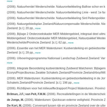
more
(2006). Natuurherstel Westerschelde: Natuurontwikkeling Bathse schor en kreek
(2006). Natuurherstel Westerschelde: Natuurontwikkeling Linie - west: 1e fase. 
(2006). Natuurherstel Westerschelde: Natuurontwikkeling Sint Pieterspolder. Pr
(2006). Natuurgebiedsplan Zeeland/Natuurcompensatie Westerschelde. Nieuw
Zeeland: [s.l.]. 20 pp.,
more
(2006). Bijlage 2 Onderzoekskader MER Middengebied, integraal deel uitma
Middengebied: Onderzoekskader MER Middengebied, Natuurpakket Westersc
Westerschelde/Provincie Zeeland: [s.l.]. 62 pp.,
more
(2006). Essentie van het MER Waterdunen: Kustversterking en gebiedsontwik
Zeeland: [s.l.]. 28 pp.,
more
(2006). Uitvoeringsprogramma Nationaal Landschap Zuidwest Zeeland: Van belei
more
(2006). Integrale Beoordeling kustversterking Zuidwest Walcheren: Bijlagenra
Ecorys/Projectbureau Zwakke Schakels Zeeland/Provincie Zeeland/rboy/Witte
(2006). MER Waterdunen: Kustversterking en gebiedsontwikkeling in de Jon
Schakels Zeeland/Provincie Zeeland: [s.l.]. 196 pp.,
more
(2006). Richtlijnen voor het milieueffectrapport Project Waterdunen. Provincie Z
Brilman, J.F.; van Pelt, F.M.M.
(2006). Recreatietellingen in de Westerscheld
de Jonge, M.
(2006). Waterdunen: Quickscan externe veiligheid. Provincie Zeel
De Kort, M.
(2006). Convenant tussen rijk en provincie Zeeland over de uitvo