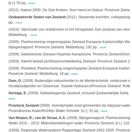
[s.l.]. 50 pp.,
more
(2011). Natura 2000- De Drie Kreken; Voor mens en Natuur. Provincie Zeeland: 
Gedeputeerde Staten van Zeeland
(2011). Stuwende krachten. collegeprog
pp.,
more
(2010). Valorisatie van reststromen in het Sloegebied. Een analyse van van
Middelburg. ,
more
(2009). Planherziening omgevingsplan Zeeland Europese Kaderrichtlijn Water
bijlagenrapport. Provincie Zeeland: Middelburg. 192 pp.,
more
(2009). Gebiedsvisie Zeeuws-Vlaamse Kanaalzone. Provincie Zeeland/Geme
(2009). Interim-beleid jachthavenontwikkeling Zeeland. Provincie Zeeland: [s.l
(2009). Plantekst. Planherziening omgevingsplan Zeeland Europese Kaderrich
Provincie Zeeland: Middelburg. 18 pp.,
more
Dam, G.
(2009). Buitendijks natuurherstel in de Westerschelde: onderzoek naa
Hoofdplaatpolder en Ossenisse. Svasek Hydraulics/Provincie Zeeland: Rotte
Heringa, E.
(2009). Gebiedsagenda Zeeland, inclusief Zuidwestelijke Delta. 25
more
Provincie Zeeland
(2009). Inventarisatie inzet gemeenten bij integraal wat
Projectbureau KaderRichtlijn Water Schelde: [s.l.]. 32 pp.,
more
Van Nispen, R.; van de Straat, A.A.
(2009). Bijlagenrapport: Planherziening
Water 2010 – 2015: Milieudoelstellingen water. Provincie Zeeland: [s.l.]. 110 
(2008). Regionale Watersysteem Rapportage Zeeland 2002-2005. Provincie Zee