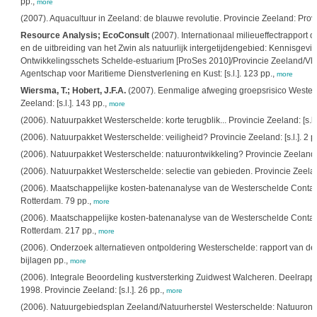
pp.,
more
(2007). Aquacultuur in Zeeland: de blauwe revolutie. Provincie Zeeland: Prov
Resource Analysis; EcoConsult
(2007). Internationaal milieueffectrapport
en de uitbreiding van het Zwin als natuurlijk intergetijdengebied: Kennisgeving/
Ontwikkelingsschets Schelde-estuarium [ProSes 2010]/Provincie Zeeland/Vla
Agentschap voor Maritieme Dienstverlening en Kust: [s.l.]. 123 pp.,
more
Wiersma, T.; Hobert, J.F.A.
(2007). Eenmalige afweging groepsrisico Wester
Zeeland: [s.l.]. 143 pp.,
more
(2006). Natuurpakket Westerschelde: korte terugblik... Provincie Zeeland: [s.l.]
(2006). Natuurpakket Westerschelde: veiligheid? Provincie Zeeland: [s.l.]. 2 p
(2006). Natuurpakket Westerschelde: natuurontwikkeling? Provincie Zeeland: [s
(2006). Natuurpakket Westerschelde: selectie van gebieden. Provincie Zeeland:
(2006). Maatschappelijke kosten-batenanalyse van de Westerschelde Contai
Rotterdam. 79 pp.,
more
(2006). Maatschappelijke kosten-batenanalyse van de Westerschelde Contain
Rotterdam. 217 pp.,
more
(2006). Onderzoek alternatieven ontpoldering Westerschelde: rapport van de
bijlagen pp.,
more
(2006). Integrale Beoordeling kustversterking Zuidwest Walcheren. Deelrapp
1998. Provincie Zeeland: [s.l.]. 26 pp.,
more
(2006). Natuurgebiedsplan Zeeland/Natuurherstel Westerschelde: Natuurontwikk