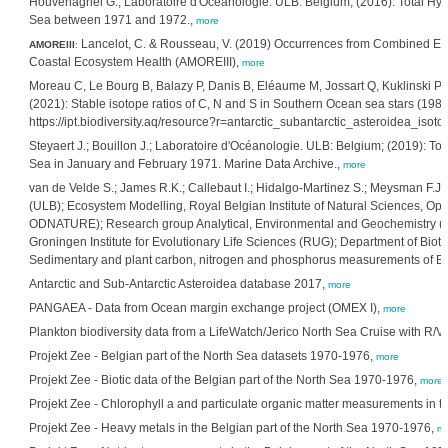
Houvenaghel G.; Laboratoire d'Océanologie. ULB: Belgium; (2016): Total Hyd
Sea between 1971 and 1972.,
more
Lancelot, C. & Rousseau, V. (2019) Occurrences from Combined Eff
AMOREIII
:
Coastal Ecosystem Health (AMOREIII),
more
Moreau C, Le Bourg B, Balazy P, Danis B, Eléaume M, Jossart Q, Kuklinski P, 
(2021): Stable isotope ratios of C, N and S in Southern Ocean sea stars (19
https://ipt.biodiversity.aq/resource?r=antarctic_subantarctic_asteroidea_isot
Steyaert J.; Bouillon J.; Laboratoire d'Océanologie. ULB: Belgium; (2019): To
Sea in January and February 1971. Marine Data Archive.,
more
van de Velde S.; James R.K.; Callebaut I.; Hidalgo-Martinez S.; Meysman F.
(ULB); Ecosystem Modelling, Royal Belgian Institute of Natural Sciences, Op
ODNATURE); Research group Analytical, Environmental and Geochemistry (
Groningen Institute for Evolutionary Life Sciences (RUG); Department of Biot
Sedimentary and plant carbon, nitrogen and phosphorus measurements of Bl
Antarctic and Sub-Antarctic Asteroidea database 2017,
more
PANGAEA - Data from Ocean margin exchange project (OMEX I),
more
Plankton biodiversity data from a LifeWatch/Jerico North Sea Cruise with R/
Projekt Zee - Belgian part of the North Sea datasets 1970-1976,
more
Projekt Zee - Biotic data of the Belgian part of the North Sea 1970-1976,
more
Projekt Zee - Chlorophyll a and particulate organic matter measurements in t
Projekt Zee - Heavy metals in the Belgian part of the North Sea 1970-1976,
mo