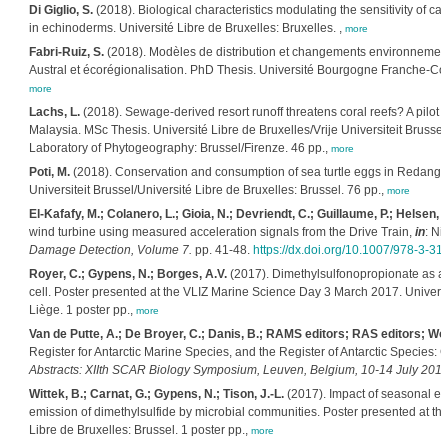
Di Giglio, S.
(2018). Biological characteristics modulating the sensitivity of ca
in echinoderms. Université Libre de Bruxelles: Bruxelles. ,
more
Fabri-Ruiz, S.
(2018). Modèles de distribution et changements environnement
Austral et écorégionalisation. PhD Thesis. Université Bourgogne Franche-Com
more
Lachs, L.
(2018). Sewage-derived resort runoff threatens coral reefs? A pilot
Malaysia. MSc Thesis. Université Libre de Bruxelles/Vrije Universiteit Brussel
Laboratory of Phytogeography: Brussel/Firenze. 46 pp.,
more
Poti, M.
(2018). Conservation and consumption of sea turtle eggs in Redang I
Universiteit Brussel/Université Libre de Bruxelles: Brussel. 76 pp.,
more
El-Kafafy, M.; Colanero, L.; Gioia, N.; Devriendt, C.; Guillaume, P.; Helsen, J
wind turbine using measured acceleration signals from the Drive Train,
in
: Ni
Damage Detection, Volume 7.
pp. 41-48.
https://dx.doi.org/10.1007/978-3-3
Royer, C.; Gypens, N.; Borges, A.V.
(2017). Dimethylsulfonopropionate as a 
cell. Poster presented at the VLIZ Marine Science Day 3 March 2017. Universi
Liège. 1 poster pp.,
more
Van de Putte, A.; De Broyer, C.; Danis, B.; RAMS editors; RAS editors
Register for Antarctic Marine Species, and the Register of Antarctic Species:
Abstracts: XIIth SCAR Biology Symposium, Leuven, Belgium, 10-14 July 2017
Wittek, B.; Carnat, G.; Gypens, N.; Tison, J.-L.
(2017). Impact of seasonal en
emission of dimethylsulfide by microbial communities. Poster presented at t
Libre de Bruxelles: Brussel. 1 poster pp.,
more