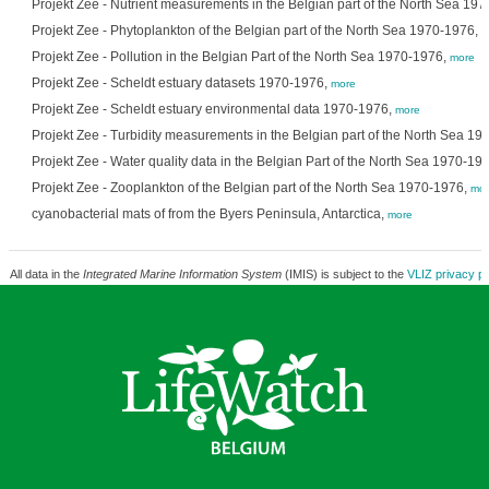
Projekt Zee - Nutrient measurements in the Belgian part of the North Sea 19
Projekt Zee - Phytoplankton of the Belgian part of the North Sea 1970-1976,
m
Projekt Zee - Pollution in the Belgian Part of the North Sea 1970-1976,
more
Projekt Zee - Scheldt estuary datasets 1970-1976,
more
Projekt Zee - Scheldt estuary environmental data 1970-1976,
more
Projekt Zee - Turbidity measurements in the Belgian part of the North Sea 1
Projekt Zee - Water quality data in the Belgian Part of the North Sea 1970-19
Projekt Zee - Zooplankton of the Belgian part of the North Sea 1970-1976,
mor
cyanobacterial mats of from the Byers Peninsula, Antarctica,
more
All data in the
Integrated Marine Information System
(IMIS) is subject to the
VLIZ privacy po