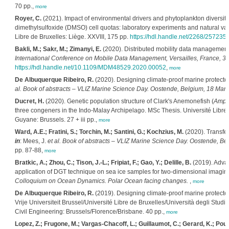
70 pp.,
more
Royer, C.
(2021). Impact of environmental drivers and phytoplankton diversi
dimethylsulfoxide (DMSO) cell quotas: laboratory experiments and natural vari
Libre de Bruxelles: Liège. XXVIII, 175 pp.
https://hdl.handle.net/2268/257235
Bakli, M.; Sakr, M.; Zimanyi, E.
(2020). Distributed mobility data management
International Conference on Mobile Data Management, Versailles, France, 30
https://hdl.handle.net/10.1109/MDM48529.2020.00052
,
more
De Albuquerque Ribeiro, R.
(2020). Designing climate-proof marine protecte
al.
Book of abstracts – VLIZ Marine Science Day. Oostende, Belgium, 18 Marc
Ducret, H.
(2020). Genetic population structure of Clark's Anemonefish (
Amphi
three congeners in the Indo-Malay Archipelago. MSc Thesis. Université Libre d
Guyane: Brussels. 27 + iii pp.,
more
Ward, A.E.; Fratini, S.; Torchin, M.; Santini, G.; Kochzius, M.
(2020). Transfer
in
: Mees, J.
et al.
Book of abstracts – VLIZ Marine Science Day. Oostende, Bel
pp. 87-88,
more
Bratkic, A.; Zhou, C.; Tison, J.-L.; Fripiat, F.; Gao, Y.; Delille, B.
(2019). Adva
application of DGT technique on sea ice samples for two-dimensional imaging
Colloquium on Ocean Dynamics. Polar Ocean facing changes.
,
more
De Albuquerque Ribeiro, R.
(2019). Designing climate-proof marine protecte
Vrije Universiteit Brussel/Université Libre de Bruxelles/Università degli Studi
Civil Engineering: Brussels/Florence/Brisbane. 40 pp.,
more
Lopez, Z.; Frugone, M.; Vargas-Chacoff, L.; Guillaumot, C.; Gerard, K.; Poulin