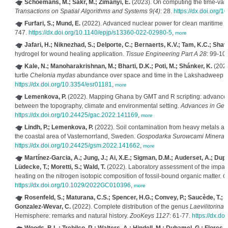
Schoemans, M.; Sakr, M.; Zimanyi, E.
(2023). On computing the time-var
Transactions on Spatial Algorithms and Systems 9(4)
: 28.
https://dx.doi.org/
Furfari, S.; Mund, E.
(2022). Advanced nuclear power for clean maritime p
747.
https://dx.doi.org/10.1140/epjp/s13360-022-02980-5
,
more
Jafari, H.; Niknezhad, S.; Delporte, C.; Bernaerts, K.V.; Tam, K.C.; Shav
hydrogel for wound healing application.
Tissue Engineering Part A 28
: 99-10
Kale, N.; Manoharakrishnan, M.; Bharti, D.K.; Poti, M.; Shánker, K.
(2022
turtle
Chelonia mydas
abundance over space and time in the Lakshadweep Ar
https://dx.doi.org/10.3354/esr01181
,
more
Lemenkova, P.
(2022). Mapping Ghana by GMT and R scripting: advanced 
between the topography, climate and environmental setting.
Advances in Geo
https://dx.doi.org/10.24425/gac.2022.141169
,
more
Lindh, P.; Lemenkova, P.
(2022). Soil contamination from heavy metals an
the coastal area of Vasternorrland, Sweden.
Gospodarka Surowcami Mineral
https://dx.doi.org/10.24425/gsm.2022.141662
,
more
Martínez-Garcia, A.; Jung, J.; Ai, X.E.; Sigman, D.M.; Auderset, A.; Duprey
Lüdecke, T.; Moretti, S.; Wald, T.
(2022). Laboratory assessment of the impact 
heating on the nitrogen isotopic composition of fossil-bound organic matter.
G
https://dx.doi.org/10.1029/2022GC010396
,
more
Rosenfeld, S.; Maturana, C.S.; Spencer, H.G.; Convey, P.; Saucède, T.; Br
Gonzalez-Wevar, C.
(2022). Complete distribution of the genus
Laevilitorina
(
Hemisphere: remarks and natural history.
ZooKeys 1127
: 61-77.
https://dx.d