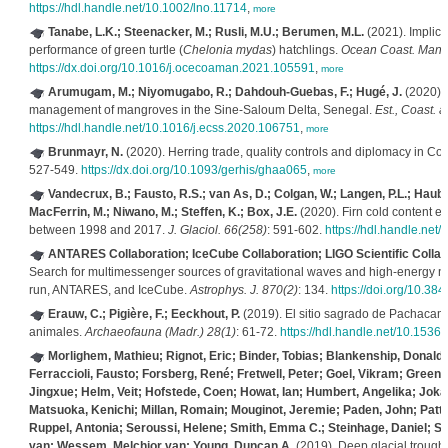
https://hdl.handle.net/10.1002/lno.11714
,
more
Tanabe, L.K.; Steenacker, M.; Rusli, M.U.; Berumen, M.L.
(2021). Implica
performance of green turtle (
Chelonia mydas
) hatchlings.
Ocean Coast. Mana
https://dx.doi.org/10.1016/j.ocecoaman.2021.105591
,
more
Arumugam, M.; Niyomugabo, R.; Dahdouh-Guebas, F.; Hugé, J.
(2020). 
management of mangroves in the Sine-Saloum Delta, Senegal.
Est., Coast. 
https://hdl.handle.net/10.1016/j.ecss.2020.106751
,
more
Brunmayr, N.
(2020). Herring trade, quality controls and diplomacy in Col
527-549.
https://dx.doi.org/10.1093/gerhis/ghaa065
,
more
Vandecrux, B.; Fausto, R.S.; van As, D.; Colgan, W.; Langen, P.L.; Haubne
MacFerrin, M.; Niwano, M.; Steffen, K.; Box, J.E.
(2020). Firn cold content ev
between 1998 and 2017.
J. Glaciol. 66(258)
: 591-602.
https://hdl.handle.net
ANTARES Collaboration; IceCube Collaboration; LIGO Scientific Collab
Search for multimessenger sources of gravitational waves and high-energy neu
run, ANTARES, and IceCube.
Astrophys. J. 870(2)
: 134.
https://doi.org/10.3
Erauw, C.; Pigière, F.; Eeckhout, P.
(2019). El sitio sagrado de Pachacam
animales.
Archaeofauna (Madr.) 28(1)
: 61-72.
https://hdl.handle.net/10.153
Morlighem, Mathieu; Rignot, Eric; Binder, Tobias; Blankenship, Donald
Ferraccioli, Fausto; Forsberg, René; Fretwell, Peter; Goel, Vikram; Gre
Jingxue; Helm, Veit; Hofstede, Coen; Howat, Ian; Humbert, Angelika; Jokat
Matsuoka, Kenichi; Millan, Romain; Mouginot, Jeremie; Paden, John; Patty
Ruppel, Antonia; Seroussi, Helene; Smith, Emma C.; Steinhage, Daniel; S
van; Wessem, Melchior van; Young, Duncan A.
(2019). Deep glacial troughs