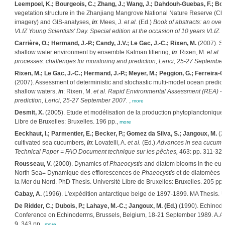
Leempoel, K.; Bourgeois, C.; Zhang, J.; Wang, J.; Dahdouh-Guebas, F.; Bog
vegetation structure in the Zhanjiang Mangrove National Nature Reserve (C
imagery) and GIS-analyses,
in
: Mees, J.
et al.
(Ed.)
Book of abstracts: an ove
VLIZ Young Scientists' Day. Special edition at the occasion of 10 years VLIZ. 
Carrière, O.; Hermand, J.-P.; Candy, J.V.; Le Gac, J.-C.; Rixen, M.
(2007). So
shallow water environment by ensemble Kalman filtering,
in
: Rixen, M.
et al.
R
processes: challenges for monitoring and prediction, Lerici, 25-27 September
Rixen, M.; Le Gac, J.-C.; Hermand, J.-P.; Meyer, M.; Peggion, G.; Ferreira-C
(2007). Assessment of deterministic and stochastic multi-model ocean predict
shallow waters,
in
: Rixen, M.
et al.
Rapid Environmental Assessment (REA) - C
prediction, Lerici, 25-27 September 2007.
,
more
Desmit, X.
(2005). Etude et modélisation de la production phytoplanctonique d
Libre de Bruxelles: Bruxelles. 196 pp.,
more
Eeckhaut, I.; Parmentier, E.; Becker, P.; Gomez da Silva, S.; Jangoux, M.
(20
cultivated sea cucumbers,
in
: Lovatelli, A.
et al.
(Ed.)
Advances in sea cucumb
Technical Paper = FAO Document technique sur les pêches,
463: pp. 311-32
Rousseau, V.
(2000). Dynamics of
Phaeocystis
and diatom blooms in the eutro
North Sea= Dynamique des efflorescences de
Phaeocystis
et de diatomées d
la Mer du Nord. PhD Thesis. Université Libre de Bruxelles: Bruxelles. 205 pp.
Cabay, A.
(1996). L'expédition antarctique belge de 1897-1899. MA Thesis. Un
De Ridder, C.; Dubois, P.; Lahaye, M.-C.; Jangoux, M. (Ed.)
(1990). Echinod
Conference on Echinoderms, Brussels, Belgium, 18-21 September 1989. A.A.
9. 343 pp.,
more