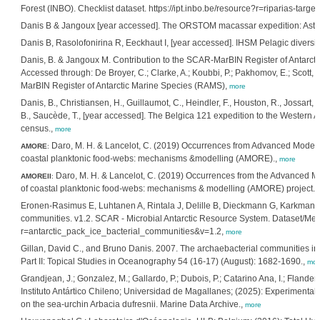
Forest (INBO). Checklist dataset. https://ipt.inbo.be/resource?r=riparias-target
Danis B & Jangoux [year accessed]. The ORSTOM macassar expedition: Astero
Danis B, Rasolofonirina R, Eeckhaut I, [year accessed]. IHSM Pelagic diversit
Danis, B. & Jangoux M. Contribution to the SCAR-MarBIN Register of Antarct
Accessed through: De Broyer, C.; Clarke, A.; Koubbi, P.; Pakhomov, E.; Scott,
MarBIN Register of Antarctic Marine Species (RAMS),
more
Danis, B., Christiansen, H., Guillaumot, C., Heindler, F., Houston, R., Jossart, Q
B., Saucède, T., [year accessed]. The Belgica 121 expedition to the Western An
census.,
more
Daro, M. H. & Lancelot, C. (2019) Occurrences from Advanced Modelli
AMORE
:
coastal planktonic food-webs: mechanisms &modelling (AMORE).,
more
Daro, M. H. & Lancelot, C. (2019) Occurrences from the Advanced Mo
AMOREII
:
of coastal planktonic food-webs: mechanisms & modelling (AMORE) project.,
Eronen-Rasimus E, Luhtanen A, Rintala J, Delille B, Dieckmann G, Karkman A, 
communities. v1.2. SCAR - Microbial Antarctic Resource System. Dataset/Metad
r=antarctic_pack_ice_bacterial_communities&v=1.2,
more
Gillan, David C., and Bruno Danis. 2007. The archaebacterial communities in
Part II: Topical Studies in Oceanography 54 (16-17) (August): 1682-1690.,
mor
Grandjean, J.; Gonzalez, M.; Gallardo, P.; Dubois, P.; Catarino Ana, I.; Flander
Instituto Antártico Chileno; Universidad de Magallanes; (2025): Experimental w
on the sea-urchin Arbacia dufresnii. Marine Data Archive.,
more