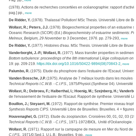
Pag. pp.,
more
(1978). Actions de recherches concertées en océanographie: rapport d'activité 1
pag.] pp.,
more
De Ridder, Y.
(1978). Thalassa! Pollution! MSc Thesis. Université Libre de Br
Wollast, R.; Peters, J.J.
(1978). Biogeochemical properties of an estuarine sy
Oceanic Research (SCOR) (Ed.)
Biogeochemistry of estuarine sediments: P
Melreux, Belgium, 29 November to 3 December, 1976.
pp. 279-293,
more
De Ridder, Y.
(1977). Histoires d'eau. MSc Thesis. Université Libre de Bruxel
Vanderborght, J.-P.; Wollast, R.
(1977). Mass transfer properties in sediment
Bottom turbulence: proceedings of the 8th international Liège colloquium o
19: pp. 209-219.
https://dx.doi.org/10.1016/S0422-9894(08)70843-2
,
more
Palumbo, R.
(1975). Etude du phosphore dans l'estuaire de l'Escaut. Universit
Vanden Bossche, J.P.
(1975). Analyse de 7 métaux lourds dans les moules (
Technical Reports I.C.W.B. - C.I.P.S.
, 1975/Physiol.(Synthese 04). Université L
Wollast, R.; Debroeu, F.; Halberthal, I.; Hoenig, M.; Szejnberg, H.; Vanderbor
de l'envasement de l'estuaire de l'Escaut. Rapport de synthese. Université Libre
Bouillon, J.; Steyaert, M.
(1972). Rapport de synthèse. Premier niveau trophi
Synthesis Reports CIPS
. Université Libre de Bruxelles: Bruxelles. 4 + figures 
Houvenaghel, G.
(1972). Etude du zooplancton. Croisières 00, 01, 02, 03 (1
Technical Reports I.C.W.B. - C.I.P.S.
, 1971-1972/BIOL. Unité d'Océanologie. Col
Wollast, R.
(1971). Rapport sur la campagne de mesure en Mer du Nord de jan
C.I.P.S.
, 1971/0:Sed.1. U.L.B.: Bruxelles. 9 pp.,
more