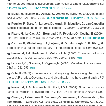
marine biodegradability assessment: application to Linear Alkylbenzene Sulf
http://dx.doi.org/10.1016/j.envint.2009.03.007
,
more
Muller, H.; Blanke, B.; Dumas, F.; Lekien, F.; Mariette, V.
(2009). Estimatin
Sea.
J. Mar. Syst. 78
: S17-S36.
dx.doi.org/10.1016/j.jmarsys.2009.01.008
,
mor
Regnier, P.; Dale, A.; Larowe, D.; Arndt, S.; Mogollon, J.; van Cappellen, 
Kinetic, microbial and bioenergetic controls.
Geochim. Cosmochim. Acta 73(1
Rixen, M.; Le Gac, J.C.; Hermand, J.P.; Peggion, G.; Coelho, E.
(2009). S
sensitivities in shallow waters.
J. Mar. Syst. 78
: S290-S305.
dx.doi.org/10.101
Gazeau, F.; Middelburg, J.J.; Loijens, M.; Vanderborght, J.-P.; Pizay, M.-D
production in a nutrient-rich estuary - comparison of methods.
Geophys. Res. 
Hermand, J.-P.; Perichon, L.; Verbanck, M.
(2006). Characterization of s
acoustic techniques.
J. Acoust. Soc. Am. 120(5)
: 3356,
more
Lancelot, C.; Staneva, J.; Gypens, N.
(2004). Modelling the response of 
28(3-4)
: 531-556,
more
Cole, H.
(2003). Contemporary challenges: globalisation, global interconn
the sea'. Fisheries, Governance and globalisation: is there a relationship?
Oce
dx.doi.org/10.1016/S0964-5691(02)00122-9
,
more
Hermand, J.-P.; Scevenels, S.; Absil, F.G.J.
(2002). Time- and space-varyi
sampled by drifting buoys during ENVERSE 97 experiments.
J. Acoust. Soc. 
Olsen, Y.; Reinertsen, H.; Vadstein, O.; Andersen, T.; Gismervik, I.; Duart
Tamminen, T.; Lancelot, C.; Rousseau, V.; Hoell, E.; Sanderud, K.A.
(2001).