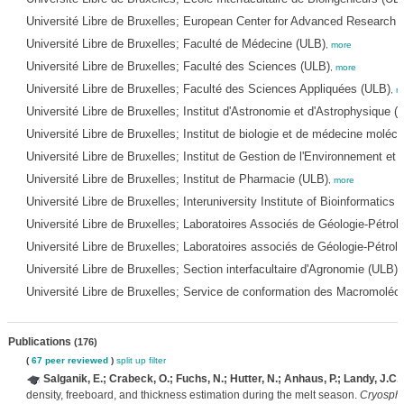
Université Libre de Bruxelles; European Center for Advanced Research
Université Libre de Bruxelles; Faculté de Médecine (ULB)
,
more
Université Libre de Bruxelles; Faculté des Sciences (ULB)
,
more
Université Libre de Bruxelles; Faculté des Sciences Appliquées (ULB)
,
m
Université Libre de Bruxelles; Institut d'Astronomie et d'Astrophysique (
Université Libre de Bruxelles; Institut de biologie et de médecine molécu
Université Libre de Bruxelles; Institut de Gestion de l'Environnement et
Université Libre de Bruxelles; Institut de Pharmacie (ULB)
,
more
Université Libre de Bruxelles; Interuniversity Institute of Bioinformatics 
Université Libre de Bruxelles; Laboratoires Associés de Géologie-Pétrol
Université Libre de Bruxelles; Laboratoires associés de Géologie-Pétrol
Université Libre de Bruxelles; Section interfacultaire d'Agronomie (ULB)
,
Université Libre de Bruxelles; Service de conformation des Macromolécu
Publications
(176)
(
67 peer reviewed
)
split up
filter
Salganik, E.; Crabeck, O.; Fuchs, N.; Hutter, N.; Anhaus, P.; Landy, J.C.
(
density, freeboard, and thickness estimation during the melt season.
Cryosphe