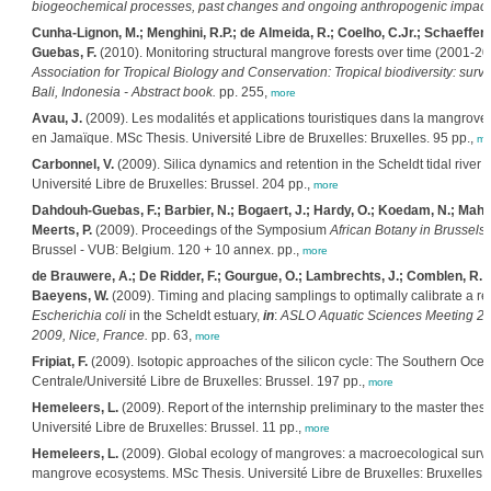
biogeochemical processes, past changes and ongoing anthropogenic impacts
Cunha-Lignon, M.; Menghini, R.P.; de Almeida, R.; Coelho, C.Jr.; Schaeffer-
Guebas, F.
(2010). Monitoring structural mangrove forests over time (2001-2
Association for Tropical Biology and Conservation: Tropical biodiversity: survi
Bali, Indonesia - Abstract book.
pp. 255,
more
Avau, J.
(2009). Les modalités et applications touristiques dans la mangrove 
en Jamaïque. MSc Thesis. Université Libre de Bruxelles: Bruxelles. 95 pp.,
mo
Carbonnel, V.
(2009). Silica dynamics and retention in the Scheldt tidal rive
Université Libre de Bruxelles: Brussel. 204 pp.,
more
Dahdouh-Guebas, F.; Barbier, N.; Bogaert, J.; Hardy, O.; Koedam, N.; Mahy, G.
Meerts, P.
(2009). Proceedings of the Symposium
African Botany in Brussels
.
Brussel - VUB: Belgium. 120 + 10 annex. pp.,
more
de Brauwere, A.; De Ridder, F.; Gourgue, O.; Lambrechts, J.; Comblen, R.; Pi
Baeyens, W.
(2009). Timing and placing samplings to optimally calibrate a rea
Escherichia coli
in the Scheldt estuary,
in
:
ASLO Aquatic Sciences Meeting 20
2009, Nice, France.
pp. 63,
more
Fripiat, F.
(2009). Isotopic approaches of the silicon cycle: The Southern Oce
Centrale/Université Libre de Bruxelles: Brussel. 197 pp.,
more
Hemeleers, L.
(2009). Report of the internship preliminary to the master the
Université Libre de Bruxelles: Brussel. 11 pp.,
more
Hemeleers, L.
(2009). Global ecology of mangroves: a macroecological survey 
mangrove ecosystems. MSc Thesis. Université Libre de Bruxelles: Bruxelles. 