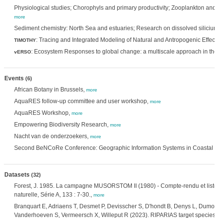
Physiological studies; Chorophyls and primary productivity; Zooplankton and p
more
Sediment chemistry: North Sea and estuaries; Research on dissolved siliciu
: Tracing and Integrated Modeling of Natural and Antropogenic Effec
TIMOTHY
: Ecosystem Responses to global change: a multiscale approach in th
vERSO
Events
(6)
African Botany in Brussels,
more
AquaRES follow-up committee and user workshop,
more
AquaRES Workshop,
more
Empowering Biodiversity Research,
more
Nacht van de onderzoekers,
more
Second BeNCoRe Conference: Geographic Information Systems in Coastal
Datasets
(32)
Forest, J. 1985. La campagne MUSORSTOM II (1980) - Compte-rendu et liste 
naturelle, Série A, 133 : 7-30.,
more
Branquart E, Adriaens T, Desmet P, Devisscher S, D'hondt B, Denys L, Dumortie
Vanderhoeven S, Vermeersch X, Willeput R (2023). RIPARIAS target species lis