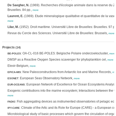
De Saegher, N.
(1969). Recherches d'écologie animale dans la reserve du Zwi
Bruxelles. 84 pp.,
more
Laurent, E.
(1969). Etude mineralogique qualitative et quantitative de la vase d
more
Lilar, M.
(1952). Droit maritime. Université Libre de Bruxelles: Bruxelles. 97 pp
Revue du Cercle des Sciences. Université Libre de Bruxelles: Brussels,
more
Projects
(14)
: OA-CL-016 BE-POLES: Belgische Polaire onderzoekscluster,
BE-POLES
more
DMSP as a Reactive Oxygen Species scavenger for phytoplankton cel,
more
Elexir-Belgium,
more
: New Paleoconstructions from Antarctic Ice and Marine Records,
EPICA-MIS
mo
: European Seas Observatory Network,
ESONET
more
: European Network of Excellence for Ocean Ecosystems Analysi
EUR-OCEANS
Exogenic contributions into the marine ecosystem; Interactions between the 
more
: Fish aggregating devices as instrumented observatories of pelagic ec
FADIO
: Climate of the Artic and its Role for Europe (CARE) - a European co
IPY-CARE
Microbiological study of basic processes which govern the circulation of org