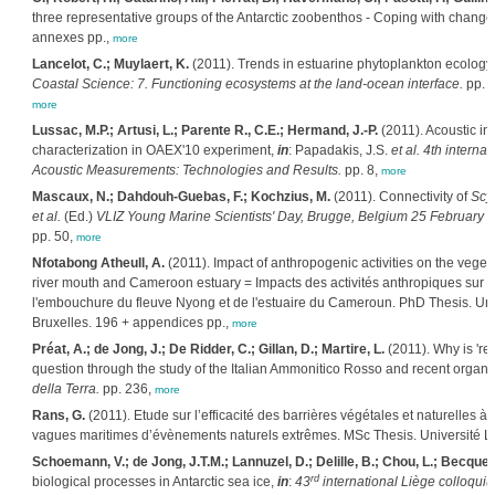
three representative groups of the Antarctic zoobenthos - Coping with change.
annexes pp.,
more
Lancelot, C.; Muylaert, K.
(2011). Trends in estuarine phytoplankton ecology
Coastal Science: 7. Functioning ecosystems at the land-ocean interface.
pp. 
more
Lussac, M.P.; Artusi, L.; Parente R., C.E.; Hermand, J.-P.
(2011). Acoustic i
characterization in OAEX'10 experiment,
in
: Papadakis, J.S.
et al.
4th interna
Acoustic Measurements: Technologies and Results.
pp. 8,
more
Mascaux, N.; Dahdouh-Guebas, F.; Kochzius, M.
(2011). Connectivity of
Scyl
et al.
(Ed.)
VLIZ Young Marine Scientists' Day, Brugge, Belgium 25 February 20
pp. 50,
more
Nfotabong Atheull, A.
(2011). Impact of anthropogenic activities on the vegeta
river mouth and Cameroon estuary = Impacts des activités anthropiques sur la
l'embouchure du fleuve Nyong et de l'estuaire du Cameroun. PhD Thesis. Univ
Bruxelles. 196 + appendices pp.,
more
Préat, A.; de Jong, J.; De Ridder, C.; Gillan, D.; Martire, L.
(2011). Why is 're
question through the study of the Italian Ammonitico Rosso and recent organ
della Terra.
pp. 236,
more
Rans, G.
(2011). Etude sur l’efficacité des barrières végétales et naturelles à
vagues maritimes d’évènements naturels extrêmes. MSc Thesis. Université Lib
Schoemann, V.; de Jong, J.T.M.; Lannuzel, D.; Delille, B.; Chou, L.; Becquevo
rd
biological processes in Antarctic sea ice,
in
:
43
international Liège colloqui