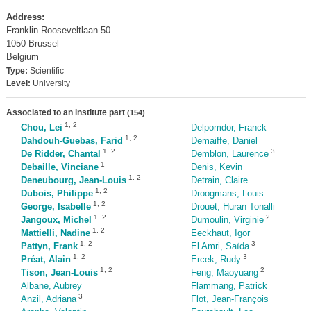
Address:
Franklin Rooseveltlaan 50
1050 Brussel
Belgium
Type:
Scientific
Level:
University
Associated to an institute part
(154)
1
,
2
Chou, Lei
Delpomdor, Franck
1
,
2
Dahdouh-Guebas, Farid
Demaiffe, Daniel
1
,
2
3
De Ridder, Chantal
Demblon, Laurence
1
Debaille, Vinciane
Denis, Kevin
1
,
2
Deneubourg, Jean-Louis
Detrain, Claire
1
,
2
Dubois, Philippe
Droogmans, Louis
1
,
2
George, Isabelle
Drouet, Huran Tonalli
1
,
2
2
Jangoux, Michel
Dumoulin, Virginie
1
,
2
Mattielli, Nadine
Eeckhaut, Igor
1
,
2
3
Pattyn, Frank
El Amri, Saïda
1
,
2
3
Préat, Alain
Ercek, Rudy
1
,
2
2
Tison, Jean-Louis
Feng, Maoyuang
Albane, Aubrey
Flammang, Patrick
3
Anzil, Adriana
Flot, Jean-François