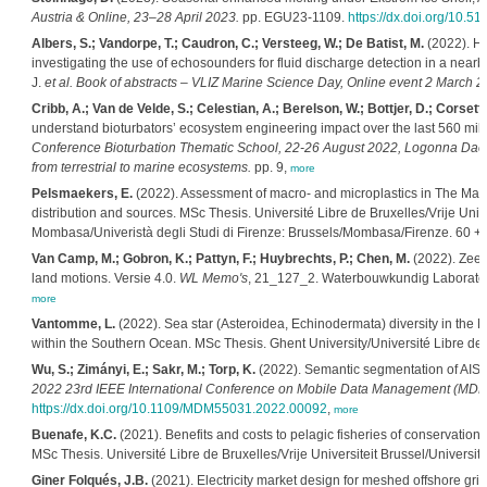
Austria & Online, 23–28 April 2023.
pp. EGU23-1109.
https://dx.doi.org/10.
Albers, S.; Vandorpe, T.; Caudron, C.; Versteeg, W.; De Batist, M.
(2022). Hy
investigating the use of echosounders for fluid discharge detection in a nea
J.
et al.
Book of abstracts – VLIZ Marine Science Day, Online event 2 March 20
Cribb, A.; Van de Velde, S.; Celestian, A.; Berelson, W.; Bottjer, D.; Corsetti,
understand bioturbators’ ecosystem engineering impact over the last 560 mill
Conference Bioturbation Thematic School, 22-26 August 2022, Logonna Daoula
from terrestrial to marine ecosystems.
pp. 9,
more
Pelsmaekers, E.
(2022). Assessment of macro- and microplastics in The Mangr
distribution and sources. MSc Thesis. Université Libre de Bruxelles/Vrije Unive
Mombasa/Univeristà degli Studi di Firenze: Brussels/Mombasa/Firenze. 60 + v
Van Camp, M.; Gobron, K.; Pattyn, F.; Huybrechts, P.; Chen, M.
(2022). Zeesp
land motions. Versie 4.0.
WL Memo's
, 21_127_2. Waterbouwkundig Laborator
more
Vantomme, L.
(2022). Sea star (Asteroidea, Echinodermata) diversity in the Ma
within the Southern Ocean. MSc Thesis. Ghent University/Université Libre de 
Wu, S.; Zimányi, E.; Sakr, M.; Torp, K.
(2022). Semantic segmentation of AIS tra
2022 23rd IEEE International Conference on Mobile Data Management (MDM
https://dx.doi.org/10.1109/MDM55031.2022.00092
,
more
Buenafe, K.C.
(2021). Benefits and costs to pelagic fisheries of conservation-
MSc Thesis. Université Libre de Bruxelles/Vrije Universiteit Brussel/Università
Giner Folqués, J.B.
(2021). Electricity market design for meshed offshore grid