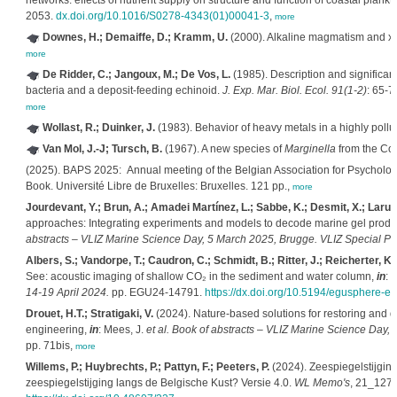
networks: effects of nutrient supply on structure and function of coastal plan
2053.
dx.doi.org/10.1016/S0278-4343(01)00041-3
,
more
Downes, H.; Demaiffe, D.; Kramm, U.
(2000). Alkaline magmatism and xen
more
De Ridder, C.; Jangoux, M.; De Vos, L.
(1985). Description and significan
bacteria and a deposit-feeding echinoid.
J. Exp. Mar. Biol. Ecol. 91(1-2)
: 65-7
more
Wollast, R.; Duinker, J.
(1983). Behavior of heavy metals in a highly pollu
Van Mol, J.-J; Tursch, B.
(1967). A new species of
Marginella
from the Coa
(2025). BAPS 2025: Annual meeting of the Belgian Association for Psycholog
Book. Université Libre de Bruxelles: Bruxelles. 121 pp.,
more
Jourdevant, Y.; Brun, A.; Amadei Martínez, L.; Sabbe, K.; Desmit, X.; Laruell
approaches: Integrating experiments and models to decode marine gel produc
abstracts – VLIZ Marine Science Day, 5 March 2025, Brugge. VLIZ Special Pub
Albers, S.; Vandorpe, T.; Caudron, C.; Schmidt, B.; Ritter, J.; Reicherter, K.
See: acoustic imaging of shallow CO₂ in the sediment and water column,
in
:
E
14-19 April 2024.
pp. EGU24-14791.
https://dx.doi.org/10.5194/egusphere-
Drouet, H.T.; Stratigaki, V.
(2024). Nature-based solutions for restoring and
engineering,
in
: Mees, J.
et al.
Book of abstracts – VLIZ Marine Science Day, 
pp. 71bis,
more
Willems, P.; Huybrechts, P.; Pattyn, F.; Peeters, P.
(2024). Zeespiegelstijgin
zeespiegelstijging langs de Belgische Kust? Versie 4.0.
WL Memo's
, 21_127_