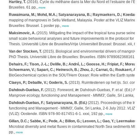
Hartley, T.
(2016). Cycle du méthane dans la Mer du Nord et l’estuaire de l’Es
Bruxelles. 61 pp.,
more
Ruwaimana, M.; Mohd, M.A.; Satyanarayana, B.; Raymaekers, D.; Koedam
mapping of mangroves in Setiu Wetland, Malaysia. Poster at the VLIZ Marine 
Bruxelles: Brussel. 1 poster pp.,
more
Maksimovic, A.
(2015). Mitigating the impact of the tropical tuna purse seine 
small scale behavioral analyses and future improvements in the protocol for v
Thesis. Université Libre de Bruxelles/Vrije Universiteit Brussel: Brussel. xiii, 6
Van der Stocken, T.
(2015). Biological and environmental drivers of mangrov
PhD Thesis. Université Libre de Bruxelles: Bruxelles. ISBN 9789082368161. 
Dehairs, F.; Tison, J.-L.; Delille, B.; André, L.; Goosse, H.; Fripiat, F.; Mor
Schoemann, V.; Sapart, C.; Heinesch, B.; Zhou, J.; Carnat, G.; Roukaert, A
BIoGeochemical cycles in the SOUTHern Ocean: Role within the Earth syste
Claeys, P.; Debaille, V.; Goderis, S.
(2013). Ruimtestenen op het ijs.
Sci. con
Dahdouh-Guebas, F.
(2012). Foreword,
in
: Dahdouh-Guebas, F.
et al.
(Ed.)
Pr
Mangrove ecology, functioning and Management - MMM3', Galle, Sri Lanka, 2-
Dahdouh-Guebas, F.; Satyanarayana, B. (Ed.)
(2012). Proceedings of the In
functioning and Management - MMM3', Galle, Sri Lanka, 2-6 July 2012.
VLIZ 
(VLIZ): Oostende. ISBN 978-90-817451-6-1. xxxi, 192 pp.,
more
Gillan, D.C.; Sabbe, K.; Pede, A.; Billon, G.; Lesven, L.; Gao, Y.; Leermake
Microbial diversity and metal fluxes in contaminated North Sea sediments MI
pp.,
more