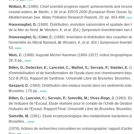
Wollast, R.
(1990). Chief scientist progress report: achievements and recomme
coastal waters,
in
: Martin, J.-M.
et al.
EROS 2000 (European River Ocean Syste
Mediterranean Sea. Water Pollution Research Reports,
20: pp. 463-468,
more
Houvenaghel, G.
(1988). Distribution, evolution saisonnière et spatiale des
de la Mer du Nord,
in
: Wouters, K.
et al.
(Ed.)
Symposium Invertebraten van Be
Houvenaghel, G.; Colet, C.
(1988). Inventaire et distribution des coquilles de
l'ensemble du littoral flamand,
in
: Wouters, K.
et al.
(Ed.)
Symposium Invertebra
53,
more
Weis, C.
(1988). Auguste Michel Hamman (1860-1927): notice biographique. MA 
28, 8 pp.,
more
Billen, G.; Debecker, E.; Lancelot, C.; Mathot, S.; Servais, P.; Stainier, E.
(19
d'immobilisation et de transformation de l'azote dans son cheminement depuis
522-B (RS)). Rapport de Synthese. Université Libre de Bruxelles: Bruxelles. ,
Gaspard, D.
(1984). Distribution des metaux lourds dans les sediments estuari
Bruxelles. 176 pp.,
more
Billen, G.; Lancelot, C.; Servais, P.; Somville, M.; Vives-Rego, J.
(1983). Etab
de l'estuaire de l'Escaut. Etude réalisée pour le compte de l'Unité de Gesti
l'estuaire de l'Escaut. Rapport Final. Université Libre de Bruxelles: Bruxelles. 
Somville, M.
(1981). Etude ecophysiologique des metabolisme bacteriens dans 
Bruxelles. ,
more
(1978). Actions de recherches concertées en océanographie: rapport d'activité 1