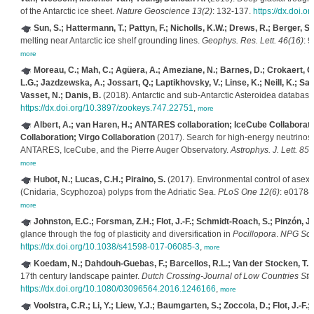
of the Antarctic ice sheet.
Nature Geoscience 13(2)
: 132-137.
https://dx.doi.
Sun, S.; Hattermann, T.; Pattyn, F.; Nicholls, K.W.; Drews, R.; Berger, S.
melting near Antarctic ice shelf grounding lines.
Geophys. Res. Lett. 46(16)
: 
more
Moreau, C.; Mah, C.; Agüera, A.; Ameziane, N.; Barnes, D.; Crokaert, G.
L.G.; Jazdzewska, A.; Jossart, Q.; Laptikhovsky, V.; Linse, K.; Neill, K.; Sand
Vasset, N.; Danis, B.
(2018). Antarctic and sub-Antarctic Asteroidea database
https://dx.doi.org/10.3897/zookeys.747.22751
,
more
Albert, A.; van Haren, H.; ANTARES collaboration; IceCube Collaboratio
Collaboration; Virgo Collaboration
(2017). Search for high-energy neutrinos
ANTARES, IceCube, and the Pierre Auger Observatory.
Astrophys. J. Lett. 850
more
Hubot, N.; Lucas, C.H.; Piraino, S.
(2017). Environmental control of asex
(Cnidaria, Scyphozoa) polyps from the Adriatic Sea.
PLoS One 12(6)
: e01784
more
Johnston, E.C.; Forsman, Z.H.; Flot, J.-F.; Schmidt-Roach, S.; Pinzón, J.
glance through the fog of plasticity and diversification in
Pocillopora
.
NPG Scie
https://dx.doi.org/10.1038/s41598-017-06085-3
,
more
Koedam, N.; Dahdouh-Guebas, F.; Barcellos, R.L.; Van der Stocken, T.
(
17th century landscape painter.
Dutch Crossing-Journal of Low Countries Stu
https://dx.doi.org/10.1080/03096564.2016.1246166
,
more
Voolstra, C.R.; Li, Y.; Liew, Y.J.; Baumgarten, S.; Zoccola, D.; Flot, J.-F