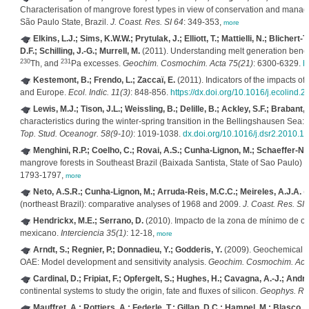
Characterisation of mangrove forest types in view of conservation and manag
São Paulo State, Brazil.
J. Coast. Res. SI 64
: 349-353,
more
Elkins, L.J.; Sims, K.W.W.; Prytulak, J.; Elliott, T.; Mattielli, N.; Blichert-
D.F.; Schilling, J.-G.; Murrell, M.
(2011). Understanding melt generation bene
230
231
Th, and
Pa excesses.
Geochim. Cosmochim. Acta 75(21)
: 6300-6329.
h
Kestemont, B.; Frendo, L.; Zaccaï, E.
(2011). Indicators of the impacts o
and Europe.
Ecol. Indic. 11(3)
: 848-856.
https://dx.doi.org/10.1016/j.ecolind.
Lewis, M.J.; Tison, J.L.; Weissling, B.; Delille, B.; Ackley, S.F.; Brabant, F
characteristics during the winter-spring transition in the Bellingshausen Sea
Top. Stud. Oceanogr. 58(9-10)
: 1019-1038.
dx.doi.org/10.1016/j.dsr2.2010.1
Menghini, R.P.; Coelho, C.; Rovai, A.S.; Cunha-Lignon, M.; Schaeffer-Nove
mangrove forests in Southeast Brazil (Baixada Santista, State of Sao Paulo) as 
1793-1797,
more
Neto, A.S.R.; Cunha-Lignon, M.; Arruda-Reis, M.C.C.; Meireles, A.J.A.
(
(northeast Brazil): comparative analyses of 1968 and 2009.
J. Coast. Res. SI 
Hendrickx, M.E.; Serrano, D.
(2010). Impacto de la zona de mínimo de ox
mexicano.
Interciencia 35(1)
: 12-18,
more
Arndt, S.; Regnier, P.; Donnadieu, Y.; Godderis, Y.
(2009). Geochemical ev
OAE: Model development and sensitivity analysis.
Geochim. Cosmochim. Acta
Cardinal, D.; Fripiat, F.; Opfergelt, S.; Hughes, H.; Cavagna, A.-J.; André
continental systems to study the origin, fate and fluxes of silicon.
Geophys. Re
Mauffret, A.; Rottiers, A.; Federle, T.; Gillan, D.C.; Hampel, M.; Blasco, 