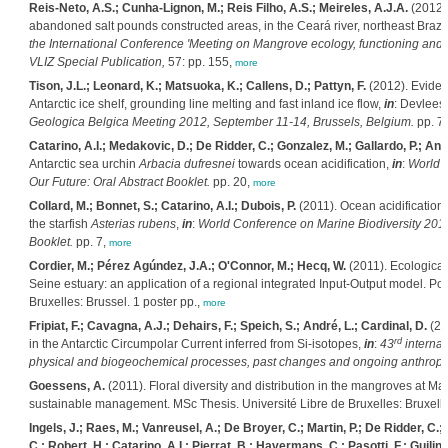
Reis-Neto, A.S.; Cunha-Lignon, M.; Reis Filho, A.S.; Meireles, A.J.A.
(2012).
abandoned salt pounds constructed areas, in the Ceará river, northeast Brazi
the International Conference 'Meeting on Mangrove ecology, functioning and
VLIZ Special Publication,
57: pp. 155,
more
Tison, J.L.; Leonard, K.; Matsuoka, K.; Callens, D.; Pattyn, F.
(2012). Eviden
Antarctic ice shelf, grounding line melting and fast inland ice flow,
in
: Devlees
Geologica Belgica Meeting 2012, September 11-14, Brussels, Belgium.
pp. 7
Catarino, A.I.; Medakovic, D.; De Ridder, C.; Gonzalez, M.; Gallardo, P.; Andr
Antarctic sea urchin
Arbacia dufresnei
towards ocean acidification,
in
:
World C
Our Future: Oral Abstract Booklet.
pp. 20,
more
Collard, M.; Bonnet, S.; Catarino, A.I.; Dubois, P.
(2011). Ocean acidification 
the starfish
Asterias rubens
,
in
:
World Conference on Marine Biodiversity 2011.
Booklet.
pp. 7,
more
Cordier, M.; Pérez Agúndez, J.A.; O'Connor, M.; Hecq, W.
(2011). Ecological
Seine estuary: an application of a regional integrated Input-Output model. P
Bruxelles: Brussel. 1 poster pp.,
more
Fripiat, F.; Cavagna, A.J.; Dehairs, F.; Speich, S.; André, L.; Cardinal, D.
(20
rd
in the Antarctic Circumpolar Current inferred from Si-isotopes,
in
:
43
internat
physical and biogeochemical processes, past changes and ongoing anthropog
Goessens, A.
(2011). Floral diversity and distribution in the mangroves at Ma
sustainable management. MSc Thesis. Université Libre de Bruxelles: Bruxelle
Ingels, J.; Raes, M.; Vanreusel, A.; De Broyer, C.; Martin, P.; De Ridder, C.
C.; Robert, H.; Catarino, A.I.; Pierrat, B.; Havermans, C.; Pasotti, F.; Guilini,