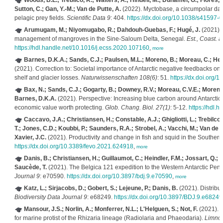
Woods, B.L.; Trebilco, R.; Walters, A.; Hindell, M.; Duhamel, G.; Flores, 
Sutton, C.; Gan, Y.-M.; Van de Putte, A.
(2022). Myctobase, a circumpolar dat
pelagic prey fields.
Scientific Data 9
: 404.
https://dx.doi.org/10.1038/s41597-
Arumugam, M.; Niyomugabo, R.; Dahdouh-Guebas, F.; Hugé, J.
(2021). 
management of mangroves in the Sine-Saloum Delta, Senegal.
Est., Coast. 
https://hdl.handle.net/10.1016/j.ecss.2020.107160
,
more
Barnes, D.K.A.; Sands, C.J.; Paulsen, M.L.; Moreno, B.; Moreau, C.; Held
(2021). Correction to: Societal importance of Antarctic negative feedbacks on
shelf and glacier losses.
Naturwissenschaften 108(6)
: 51.
https://dx.doi.org
Bax, N.; Sands, C.J.; Gogarty, B.; Downey, R.V.; Moreau, C.V.E.; Moreno,
Barnes, D.K.A.
(2021). Perspective: Increasing blue carbon around Antarctica
economic value worth protecting.
Glob. Chang. Biol. 27(1)
: 5-12.
https://hdl.
Caccavo, J.A.; Christiansen, H.; Constable, A.J.; Ghigliotti, L.; Trebilco
T.; Jones, C.D.; Koubbi, P.; Saunders, R.A.; Strobel, A.; Vacchi, M.; Van de 
Xavier, J.C.
(2021). Productivity and change in fish and squid in the Souther
https://dx.doi.org/10.3389/fevo.2021.624918
,
more
Danis, B.; Christiansen, H.; Guillaumot, C.; Heindler, F.M.; Jossart, Q.; M
Saucède, T.
(2021). The Belgica 121 expedition to the Western Antarctic Penin
Journal 9
: e70590.
https://dx.doi.org/10.3897/bdj.9.e70590
,
more
Katz, L.; Sirjacobs, D.; Gobert, S.; Lejeune, P.; Danis, B.
(2021). Distribut
Biodiversity Data Journal 9
: e68249.
https://dx.doi.org/10.3897/BDJ.9.e68249
Mansour, J.S.; Norlin, A.; Monferrer, N.L.; L'Helguen, S.; Not, F.
(2021). C
for marine protist of the Rhizaria lineage (Radiolaria and Phaeodaria).
Limnol