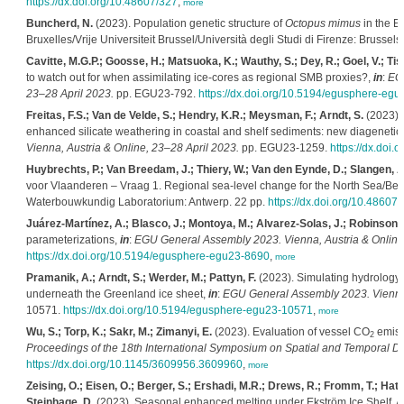
https://dx.doi.org/10.48607/327
,
more
Buncherd, N.
(2023). Population genetic structure of
Octopus mimus
in the Ea
Bruxelles/Vrije Universiteit Brussel/Università degli Studi di Firenze: Brussels
Cavitte, M.G.P.; Goosse, H.; Matsuoka, K.; Wauthy, S.; Dey, R.; Goel, V.; Tison
to watch out for when assimilating ice-cores as regional SMB proxies?,
in
:
EGU
23–28 April 2023.
pp. EGU23-792.
https://dx.doi.org/10.5194/egusphere-eg
Freitas, F.S.; Van de Velde, S.; Hendry, K.R.; Meysman, F.; Arndt, S.
(2023). 
enhanced silicate weathering in coastal and shelf sediments: new diagenetic
Vienna, Austria & Online, 23–28 April 2023.
pp. EGU23-1259.
https://dx.doi
Huybrechts, P.; Van Breedam, J.; Thiery, W.; Van den Eynde, D.; Slangen, A.
voor Vlaanderen – Vraag 1. Regional sea-level change for the North Sea/Belg
Waterbouwkundig Laboratorium: Antwerp. 22 pp.
https://dx.doi.org/10.48607
Juárez-Martínez, A.; Blasco, J.; Montoya, M.; Alvarez-Solas, J.; Robinson, 
parameterizations,
in
:
EGU General Assembly 2023. Vienna, Austria & Online,
https://dx.doi.org/10.5194/egusphere-egu23-8690
,
more
Pramanik, A.; Arndt, S.; Werder, M.; Pattyn, F.
(2023). Simulating hydrology 
underneath the Greenland ice sheet,
in
:
EGU General Assembly 2023. Vienna, 
10571.
https://dx.doi.org/10.5194/egusphere-egu23-10571
,
more
Wu, S.; Torp, K.; Sakr, M.; Zimanyi, E.
(2023). Evaluation of vessel CO
emiss
2
Proceedings of the 18th International Symposium on Spatial and Temporal Da
https://dx.doi.org/10.1145/3609956.3609960
,
more
Zeising, O.; Eisen, O.; Berger, S.; Ershadi, M.R.; Drews, R.; Fromm, T.; Hatt
Steinhage, D.
(2023). Seasonal enhanced melting under Ekström Ice Shelf, An