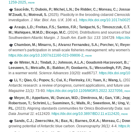
1259-2025
,
more
Saucède, T.; Dubois, P.; Michel, L.N.; De Ridder, C.; Moreau, C.; Jossart,
M'Zoudi, S.; Motreuil, S.
(2025). Plasticity in the brooding cidaroid
Ctenocidari
investigation.
J. Mar. Biol. Ass. U.K. 106
: e1.
https://dx.doi.org/10.1017/s00
Araujo, L.D.; Freitas, F.S.; Santos, F.R.; Taniguchi, S.; Timoszczuk, C.T
M.; Mahiques, M.M.D.; Bicego, M.C.
(2024). Distributions and sources of bul
Southwestern Atlantic Margin.
J. South Am. Earth Sci. 133
: 104729.
https://d
Chambon, M.; Minarro, S.; Alvarez Fernandez, S.A.; Porcher, V.; Reyes-Ga
of women's participation in small-scale fisheries management: why women's v
https://dx.doi.org/10.1007/s11160-023-09806-2
,
more
de Winter, N.J.; Tindall, J.; Johnson, A.L.A.; Goudsmit-Harzevoort, B.; W
Leeuwen, S.; Metcalfe, B.; Bakker, P.; Goolaerts, S.; Wesselingh, F.P.; Ziegle
in a warmer world.
Science Advances 10(20)
: eadl6717.
https://dx.doi.org/1
Li, Y.; Qiao, G.; Popov, S.; Cui, X.; Florinsky, I.V.; Yuan, X.; Wang, L.
(2023
Antarctic research: a review of progress, current applications, and future use
Magazine 11(1)
: 73-93.
https://dx.doi.org/10.1109/MGRS.2022.3227056
,
more
Meyer, R.; Appeltans, W.; Duncan, W.D.; Dimitrova, M.; Gan, Y.M.; Jeppese
Robertson, T.; Schriml, L.; Suominen, S.; Walls, R.; Sweetlove, M.; Ung, V.; V
P.L.
(2023). Aligning standards communities for Omics Biodiversity Data: sust
Data Journal 11
: e112420.
https://dx.doi.org/10.3897/BDJ.11.e112420
,
more
Sands, C.J.; Zwerschke, N.; Bax, N.; Barnes, D.K.A.; Moreau, C.; Downey
growing potential of Antarctic blue carbon.
Oceanography 36(1)
: 4-4.
https://