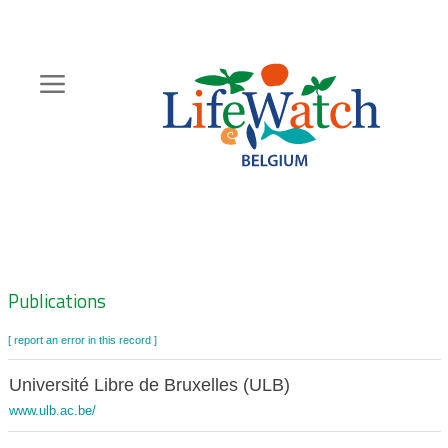
Skip
to
main
content
Hoofdnavigatie
Zoeknavigatie
Publications
[ report an error in this record ]
Université Libre de Bruxelles (ULB)
www.ulb.ac.be/