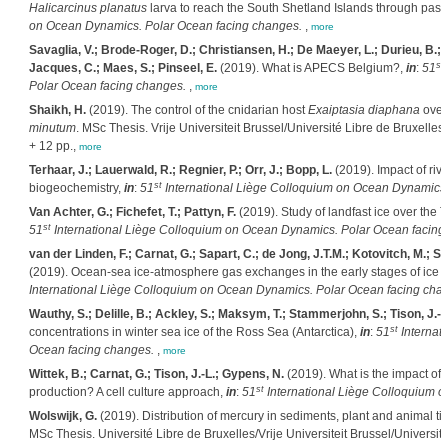
Halicarcinus planatus
larva to reach the South Shetland Islands through pass
on Ocean Dynamics. Polar Ocean facing changes.
,
more
Savaglia, V.; Brode-Roger, D.; Christiansen, H.; De Maeyer, L.; Durieu, B.; Ga
st
Jacques, C.; Maes, S.; Pinseel, E.
(2019). What is APECS Belgium?,
in
:
51
Polar Ocean facing changes.
,
more
Shaikh, H.
(2019). The control of the cnidarian host
Exaiptasia diaphana
over 
minutum
. MSc Thesis. Vrije Universiteit Brussel/Université Libre de Bruxelles
+ 12 pp.,
more
Terhaar, J.; Lauerwald, R.; Regnier, P.; Orr, J.; Bopp, L.
(2019). Impact of riv
st
biogeochemistry,
in
:
51
International Liège Colloquium on Ocean Dynamics.
Van Achter, G.; Fichefet, T.; Pattyn, F.
(2019). Study of landfast ice over the 
st
51
International Liège Colloquium on Ocean Dynamics. Polar Ocean facing
van der Linden, F.; Carnat, G.; Sapart, C.; de Jong, J.T.M.; Kotovitch, M.; Sta
(2019). Ocean-sea ice-atmosphere gas exchanges in the early stages of ice f
International Liège Colloquium on Ocean Dynamics. Polar Ocean facing cha
Wauthy, S.; Delille, B.; Ackley, S.; Maksym, T.; Stammerjohn, S.; Tison, J.-L
st
concentrations in winter sea ice of the Ross Sea (Antarctica),
in
:
51
Internat
Ocean facing changes.
,
more
Wittek, B.; Carnat, G.; Tison, J.-L.; Gypens, N.
(2019). What is the impact o
st
production? A cell culture approach,
in
:
51
International Liège Colloquium 
Wolswijk, G.
(2019). Distribution of mercury in sediments, plant and animal 
MSc Thesis. Université Libre de Bruxelles/Vrije Universiteit Brussel/Università