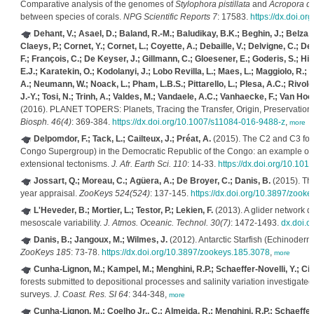
Comparative analysis of the genomes of
Stylophora pistillata
and
Acropora dig
between species of corals.
NPG Scientific Reports 7
: 17583.
https://dx.doi.o
Dehant, V.; Asael, D.; Baland, R.-M.; Baludikay, B.K.; Beghin, J.; Belza,
Claeys, P.; Cornet, Y.; Cornet, L.; Coyette, A.; Debaille, V.; Delvigne, C.; D
F.; François, C.; De Keyser, J.; Gillmann, C.; Gloesener, E.; Goderis, S.; Hi
E.J.; Karatekin, O.; Kodolanyi, J.; Lobo Revilla, L.; Maes, L.; Maggiolo, R.; 
A.; Neumann, W.; Noack, L.; Pham, L.B.S.; Pittarello, L.; Plesa, A.C.; Rivoldi
J.-Y.; Tosi, N.; Trinh, A.; Valdes, M.; Vandaele, A.C.; Vanhaecke, F.; Van Hoo
(2016). PLANET TOPERS: Planets, Tracing the Transfer, Origin, Preservation, 
Biosph. 46(4)
: 369-384.
https://dx.doi.org/10.1007/s11084-016-9488-z
,
more
Delpomdor, F.; Tack, L.; Cailteux, J.; Préat, A.
(2015). The C2 and C3 for
Congo Supergroup) in the Democratic Republic of the Congo: an example of po
extensional tectonisms.
J. Afr. Earth Sci. 110
: 14-33.
https://dx.doi.org/10.1016
Jossart, Q.; Moreau, C.; Agüera, A.; De Broyer, C.; Danis, B.
(2015). The
year appraisal.
ZooKeys 524(524)
: 137-145.
https://dx.doi.org/10.3897/zook
L'Heveder, B.; Mortier, L.; Testor, P.; Lekien, F.
(2013). A glider network de
mesoscale variability.
J. Atmos. Oceanic. Technol. 30(7)
: 1472-1493.
dx.doi.
Danis, B.; Jangoux, M.; Wilmes, J.
(2012). Antarctic Starfish (Echinoder
ZooKeys 185
: 73-78.
https://dx.doi.org/10.3897/zookeys.185.3078
,
more
Cunha-Lignon, M.; Kampel, M.; Menghini, R.P.; Schaeffer-Novelli, Y.; Ci
forests submitted to depositional processes and salinity variation investigated
surveys.
J. Coast. Res. SI 64
: 344-348,
more
Cunha-Lignon, M.; Coelho Jr., C.; Almeida, R.; Menghini, R.P.; Schaeffer