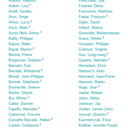
Aranha, Valentin
Fourchault, Lea
2
Ardoin, Lisa
Fournier, Denis
Arndt, Sandra
Franssens, Matthias
2
Aron, Serge
Fripiat, François
2
Artusi, Lucia
Giglio, Sarah
2
Asch, Mark
Gilbert, Marius
2
Ayres Neto, Arthur
Govender, Maheshwaran
3
Bailly, Philippe
Grave, Arlette
Bajura, Didier
Grosjean, Philippe
2
Bayat, Manon
Guibourt, Virginie
2
Becker, Pierre
Guo, Long-xiang
2
2
Bergacker, Stephen
Gypens, Nathalie
Bernard, Tom
Hennebert, Elise
2
Berrada, Mohamed
Herbosch, Alain
Blouet, Jean-Philippe
Hermand, Jean-Pierre
2
Bonnet, Stéphanie
Heyeres, Martin
2
Bonneville, Steeve
Hugé, Jean
Boxho, Sibylle
Jaafar, Ridwan
2
Bui, Winter
Jafari, Hafez
Cabut, Damien
Johnson, Jay
2
Capello, Manuela
Jordan, James (Jim)
2
Carbonnel, Vincent
Jossart, Quentin
2
Carvalho Macedo, Helber
Kazmierczak, Elise
2
Caulier, Guillaume
Khattar, Jennifer Fouad