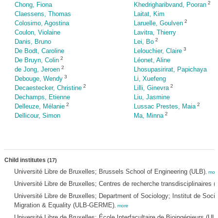
2
Chong, Fiona
Khedrigharibvand, Pooran
Claessens, Thomas
Laitat, Kim
2
Colosimo, Agostina
Laruelle, Goulven
Coulon, Violaine
Lavitra, Thierry
2
Danis, Bruno
Lei, Bo
3
De Bodt, Caroline
Lelouchier, Claire
2
De Bruyn, Colin
Léonet, Aline
2
de Jong, Jeroen
Lhosupasirirat, Papichaya
3
Debouge, Wendy
Li, Xuefeng
2
2
Decaestecker, Christine
Lilli, Ginevra
Dechamps, Etienne
Liu, Jasmine
2
2
Delleuze, Mélanie
Lussac Prestes, Maia
2
Dellicour, Simon
Ma, Minna
Child institutes
(17)
Université Libre de Bruxelles; Brussels School of Engineering (ULB)
,
mor
Université Libre de Bruxelles; Centres de recherche transdisciplinaires 
Université Libre de Bruxelles; Department of Sociology; Institut de Soci
Migration & Equality (ULB-GERME)
,
more
Université Libre de Bruxelles; École Interfacultaire de Bioingénieurs (UL