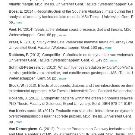
Atlantic margin. MSc Thesis. Universiteit Gent. Faculteit Wetenschappen: Gent
Boes, E.
(2014). Reconstruction of the Southern Alaskan climate during the la
analysis of annually laminated lake records. MSc Thesis. Universiteit Gent. F
pp.,
more
Voet, H.
(2014). Seals at the Belgian coast: presence, diet and threats. MSc The
Wetenschappen: Gent. 68 pp.,
more
Praet, N.
(2013). Study of the Late Paleocene mammal fauna of Cernay (Paris
Universiteit Gent. Faculteit Wetenschappen: Gent. 163 pp.,
more
Rubbens, P.
(2013). Competitie - Coördinatie en de dynamiek van wetenschap
Universiteit Gent. Faculteit Wetenschappen: Gent. xii, 149 pp.,
more
Schmidt-Petersen, J.
(2013). What influences predation by
Coralliophila
? Ex
corals, symbiotic zooxanthellae, and corallivorous gastropods. MSc Thesis. Uni
Wetenschappen: Gent. 50 pp.,
more
Stock, W.
(2013). Effects of copepods, diatoms and their interactions on denitr
experimental approach. MSc Thesis. Universiteit Gent, Faculteit Wetenschapp
Hollants, J.
(2012). Endophytic bacteria within the green siphonous seawee
PhD Thesis. Faculty of Sciences, Ghent University: Gent. ISBN 978-94-6197-
Van Kerkvoorde, M.
(2012). Evaluatie van statische, interactieve en dynami
overstromingsrisico's naar het brede publiek. MSc Thesis. Universiteit Gent. 
pp.,
more
Van Renterghem, C.
(2012). Pliocene Panamanian Gateway tectonics and cli
and Mg/Ca analysis of MIS M2 at Caribbean ODP Site 999. MSc Thesis. Univer