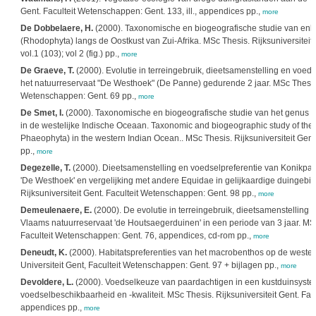
Gent. Faculteit Wetenschappen: Gent. 133, ill., appendices pp.,
more
De Dobbelaere, H.
(2000). Taxonomische en biogeografische studie van en
(Rhodophyta) langs de Oostkust van Zui-Afrika. MSc Thesis. Rijksuniversiteit
vol.1 (103); vol 2 (fig.) pp.,
more
De Graeve, T.
(2000). Evolutie in terreingebruik, dieetsamenstelling en voed
het natuurreservaat "De Westhoek" (De Panne) gedurende 2 jaar. MSc Thesis. R
Wetenschappen: Gent. 69 pp.,
more
De Smet, I.
(2000). Taxonomische en biogeografische studie van het genus
D
in de westelijke Indische Oceaan. Taxonomic and biogeographic study of th
Phaeophyta) in the western Indian Ocean.. MSc Thesis. Rijksuniversiteit Gen
pp.,
more
Degezelle, T.
(2000). Dieetsamenstelling en voedselpreferentie van Konikpaa
'De Westhoek' en vergelijking met andere Equidae in gelijkaardige duingebi
Rijksuniversiteit Gent. Faculteit Wetenschappen: Gent. 98 pp.,
more
Demeulenaere, E.
(2000). De evolutie in terreingebruik, dieetsamenstelling e
Vlaams natuurreservaat 'de Houtsaegerduinen' in een periode van 3 jaar. MSc 
Faculteit Wetenschappen: Gent. 76, appendices, cd-rom pp.,
more
Deneudt, K.
(2000). Habitatspreferenties van het macrobenthos op de westel
Universiteit Gent, Faculteit Wetenschappen: Gent. 97 + bijlagen pp.,
more
Devoldere, L.
(2000). Voedselkeuze van paardachtigen in een kustduinsysteem
voedselbeschikbaarheid en -kwaliteit. MSc Thesis. Rijksuniversiteit Gent. Fa
appendices pp.,
more