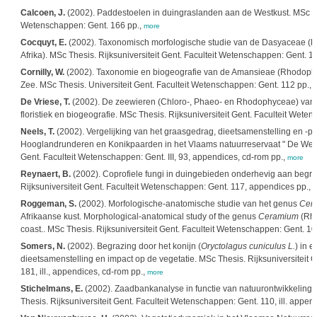
Calcoen, J.
(2002). Paddestoelen in duingraslanden aan de Westkust. MSc Thes
Wetenschappen: Gent. 166 pp.,
more
Cocquyt, E.
(2002). Taxonomisch morfologische studie van de Dasyaceae (R
Afrika). MSc Thesis. Rijksuniversiteit Gent. Faculteit Wetenschappen: Gent. 10
Cornilly, W.
(2002). Taxonomie en biogeografie van de Amansieae (Rhodophy
Zee. MSc Thesis. Universiteit Gent. Faculteit Wetenschappen: Gent. 112 pp.,
De Vriese, T.
(2002). De zeewieren (Chloro-, Phaeo- en Rhodophyceae) van 
floristiek en biogeografie. MSc Thesis. Rijksuniversiteit Gent. Faculteit Wete
Neels, T.
(2002). Vergelijking van het graasgedrag, dieetsamenstelling en -pr
Hooglandrunderen en Konikpaarden in het Vlaams natuurreservaat " De Westh
Gent. Faculteit Wetenschappen: Gent. III, 93, appendices, cd-rom pp.,
more
Reynaert, B.
(2002). Coprofiele fungi in duingebieden onderhevig aan begr
Rijksuniversiteit Gent. Faculteit Wetenschappen: Gent. 117, appendices pp.,
m
Roggeman, S.
(2002). Morfologische-anatomische studie van het genus
Cer
Afrikaanse kust. Morphological-anatomical study of the genus
Ceramium
(Rho
coast.. MSc Thesis. Rijksuniversiteit Gent. Faculteit Wetenschappen: Gent. 102, i
Somers, N.
(2002). Begrazing door het konijn (
Oryctolagus cuniculus L.
) in 
dieetsamenstelling en impact op de vegetatie. MSc Thesis. Rijksuniversiteit 
181, ill., appendices, cd-rom pp.,
more
Stichelmans, E.
(2002). Zaadbankanalyse in functie van natuurontwikkeling:
Thesis. Rijksuniversiteit Gent. Faculteit Wetenschappen: Gent. 110, ill. appen