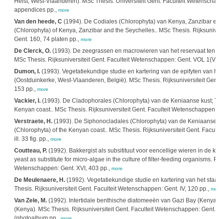
Heist, West-Vlaanderen). MSc Thesis. Universiteit Gent. Faculteit Wetenschappe
appendices pp.,
more
Van den heede, C
(1994). De Codiales (Chlorophyta) van Kenya, Zanzibar en
(Chlorophyta) of Kenya, Zanzibar and the Seychelles.. MSc Thesis. Rijksunive
Gent. 160, 74 platen pp.,
more
De Clerck, O.
(1993). De zeegrassen en macrowieren van het reservaat ten n
MSc Thesis. Rijksuniversiteit Gent. Faculteit Wetenschappen: Gent. VOL 1(VII
Dumon, I.
(1993). Vegetatiekundige studie en kartering van de epifyten van h
(Oostduinkerke, West-Vlaanderen, België). MSc Thesis. Rijksuniversiteit Gent.
153 pp.,
more
Vackier, I.
(1993). De Cladophorales (Chlorophyta) van de Keniaanse kust; T
Kenyan coast.. MSc Thesis. Rijksuniversiteit Gent. Faculteit Wetenschappen: G
Verstraete, H.
(1993). De Siphonocladales (Chlorophyta) van de Keniaanse 
(Chlorophyta) of the Kenyan coast.. MSc Thesis. Rijksuniversiteit Gent. Facul
ill. 33 fig. pp.,
more
Coutteau, P.
(1992). Bakkergist als subsitituut voor eencellige wieren in de k
yeast as substitute for micro-algae in the culture of filter-feeding organisms. P
Wetenschappen: Gent. XVI, 403 pp.,
more
De Meulenaere, H.
(1992). Vegetatiekundige studie en kartering van het sta
Thesis. Rijksuniversiteit Gent. Faculteit Wetenschappen: Gent. IV, 120 pp.,
mor
Van Zele, M.
(1992). Intertidale benthische diatomeeën van Gazi Bay (Kenya). 
(Kenya). MSc Thesis. Rijksuniversiteit Gent. Faculteit Wetenschappen: Gent. VOL.
(photoalbum pp.,
more