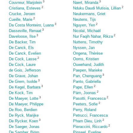
3
3
Couvreur, Marjolein
Naert, Miranda
2
2
Cristiana, Esteves
Nduku Daudi Mutisia, Lillian
Crucke, Jeroen
Neukermans, Griet
2
Cueille, Marie
Neutens, Tijs
3
2
Da Costa Monteiro, Luana
Nguyen, Yen
3
Dasseville, Renaat
Nicolaï, Michaël
3
2
Daveloose, Ilse
Nur Faqih Nahar, Rikza
De Backer, Tim
Nuttens, Timothy
De Canck, Els
Nyssen, Jan
De Canck, Evelien
Ongena, Thérèse
2
De Cock, Lasse
Ooms, Kristien
De Cock, Laure
Ouwehand, Judith
de Gois, Jefferson
Paepen, Marieke
3
De Grave, Johan
Pan, Chenguang
3
De Grem, Isolde
Panto, Gabriella
3
2
De Kegel, Barbara
Pape, Ellen
2
De Kock, Tim
Pärn, Joonas
3
2
De Maeyer, Lotte
Pasotti, Francesca
2
De Maeyer, Philippe
Peeters, Sofie
De Roo, Berdien
Perry, Roland
De Ryck, Marijke
Petrucci, Francesca
3
2
De Rycker, Koen
Pham Dieu, Linh
2
De Saeger, Jonas
Pieraccini, Riccardo
De Samber, Björn
Pinseel, Eveline