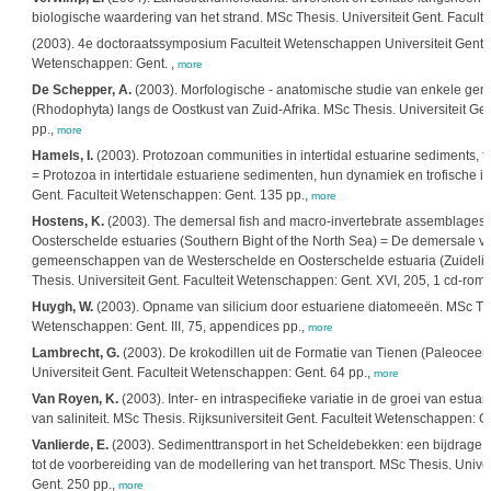
biologische waardering van het strand. MSc Thesis. Universiteit Gent. Facult
(2003). 4e doctoraatssymposium Faculteit Wetenschappen Universiteit Gent. Un
Wetenschappen: Gent. ,
more
De Schepper, A.
(2003). Morfologische - anatomische studie van enkele ge
(Rhodophyta) langs de Oostkust van Zuid-Afrika. MSc Thesis. Universiteit Ge
pp.,
more
Hamels, I.
(2003). Protozoan communities in intertidal estuarine sediments, th
= Protozoa in intertidale estuariene sedimenten, hun dynamiek en trofische int
Gent. Faculteit Wetenschappen: Gent. 135 pp.,
more
Hostens, K.
(2003). The demersal fish and macro-invertebrate assemblages 
Oosterschelde estuaries (Southern Bight of the North Sea) = De demersale vi
gemeenschappen van de Westerschelde en Oosterschelde estuaria (Zuidelij
Thesis. Universiteit Gent. Faculteit Wetenschappen: Gent. XVI, 205, 1 cd-rom 
Huygh, W.
(2003). Opname van silicium door estuariene diatomeeën. MSc Thesi
Wetenschappen: Gent. III, 75, appendices pp.,
more
Lambrecht, G.
(2003). De krokodillen uit de Formatie van Tienen (Paleocee
Universiteit Gent. Faculteit Wetenschappen: Gent. 64 pp.,
more
Van Royen, K.
(2003). Inter- en intraspecifieke variatie in de groei van estua
van saliniteit. MSc Thesis. Rijksuniversiteit Gent. Faculteit Wetenschappen: Ge
Vanlierde, E.
(2003). Sedimenttransport in het Scheldebekken: een bijdrage to
tot de voorbereiding van de modellering van het transport. MSc Thesis. Unive
Gent. 250 pp.,
more