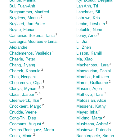
Buffoli, Marina
Kyriakoudi, Despina
Bui, Tuan-Anh
Lan Anh, Tri
Burghammer, Manfred
Lanckriet, Sil
2
Buydens, Marius
Latruwe, Kris
3
Buylaert, Jan-Pieter
Lebbe, Liesbeth
Buyse, Florian
Lefaible, Nene
2
2
Campinas Bezerra, Tania
Leroy, Arno
Castagna Mouraeo e Lima,
Li, Jia
Alexandre
Li, Zhen
2
3
Chademenos, Vasileios
Lisson, Kamill
Chaerle, Peter
Ma, Xiao
3
Chang, Jiyang
Macheriotou, Lara
2
Charrek, Khaoula
Mansourian, Danial
Chen, Hengchi
Marchal, Kathleen
3
2
Chepurnova, Olga
Marec, Guillaume
2
,
3
Claeys, Myriam
Mascini, Arjen
2
,
3
3
Claus, Jasper
Matheve, Hans
2
Cleenwerck, Ilse
Matossian, Alice
2
Cnockaert, Margo
Messens, Kathy
2
Cnudde, Veerle
Meyer, Inka
2
Cong-Thi, Diep
Mikhno, Marta
2
2
Coomans, August
Mushtaha, Ashraf
Costas-Rodriguez, Marta
Musimwa, Rutendo
2
Cours, Marie
Nachtergaele, Simon