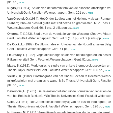
pls. pp.,
more
Nuyts, H.
(1984). Studie van de foraminifera van de pliocene afzettingen van
Universiteit Gent. Faculteit Wetenschappen: Gent. 101 pp.,
more
Van Grootel, G.
(1984). Het Onder-Ludlow van het Hellend vlak van Ronquiere
Brabant) litho- en biostratigrafie met chitinozoa en graptolieten. MSc Thesis. U
Wetenschappen: Gent. 66, 4 pls., 2 bijlagen pp.,
more
Ongena, T.
(1983). Studie van de vegetatie van de Westgeul (Zeeuws-Vlaander
Gent. Faculteit Wetenschappen: Gent. vol. 1 (137 p.); vol. 2 (carts) pp.,
more
De Cock, L.
(1982). De Ulotrichales en Ulvales van de Noordfranse en Belgisc
Gent. Faculteit Wetenschappen: Gent. 61 pp.,
more
Fleurbaey, F.
(1982). Vegetatiekundige studie van het duingebied ten oosten
Rijksuniversiteit Gent. Faculteit Wetenschappen: Gent. 81 pp.,
more
Maas, S.
(1982). Morfologische studie van enkele thermocyclopssoorten uit 
Thesis. Rijksuniversiteit Gent. Faculteit Wetenschappen: Gent. 106 pp.,
more
Vlerick, R.
(1982). Biostratigrafie van het Onder-Eoceen te Heestert (West-Vl
mikrofossielen met organische wand. MSc Thesis. Universiteit Gent. Faculteit
pls. pp.,
more
Delaunois, H.
(1981). De Teleostei-otolieten uit de Formatie van Ieper en d
van het Belgisch Bekken). MSc Thesis. Universiteit Gent. Faculteit Wetenschap
Gillis, J.
(1981). De Ceramiales (Rhodophyta) van de kust bij Boulogne (Pas-d
Thesis. Rijksuniversiteit Gent. Faculteit Wetenschappen: Gent. 126 pp.,
more
Hoffmann, M.
(1981). Vergelijkende vegetatiekundige studie van drie terrein