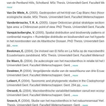
van de Pentland Hills, Schotland. MSc Thesis. Universiteit Gent. Faculteit We
more
Van De Wiele, A.
(2005). Gastropoden uit het Krijt van Cap Blanc-Nez (Noord-F
ecologische studie. MSc Thesis. Universiteit Gent. Faculteit Wetenschappen: G
Vandenbroucke, T. R. A.
(2005). Upper Ordovician global stratotype sections a
type area: a Chitinozoan point of view. PhD Thesis. Universiteit Gent. Facult
Vanquickelberghe, V.
(2005). Spatial distribution and biodiversity patterns o
continental margins = Ruimtelijke distributie en biodiversiteit van het hyper
in het noordoosten van de Atlantische Oceaan. PhD Thesis. Universiteit Gent
pp.,
more
Beekman, E.
(2004). De invloed van El Niño en La Niña op de macrobenthi
Ecuadoriaans zandstrand. MSc Thesis. Universiteit Gent. Faculteit Wetensch
De Waen, D.
(2004). De autecologie van het macrobenthos in relatie tot het f
Universiteit Gent. Faculteit Wetenschappen: Gent. ,
more
Dewinter, P.
(2004). Vergelijkende studie van de swashfauna van drie Ecuad
Universiteit Gent. Faculteit Wetenschappen: Gent. ,
more
Leliaert, F.
(2004). Taxonomic and phylogenetic studies in the Cladophoroph
Universiteit Gent. Faculteit Wetenschappen: Gent. 294 pp.,
more
Onraedt, G.
(2004). Macrobenthische variabiliteit bekeken vanuit een ecosys
Universiteit Gent. Faculteit Wetenschappen: Gent. ,
more
Snoeck, F.
(2004). Studie van het macrobenthos in het natuurreservaat 'Het Zwi
Thesis. Universiteit Gent. Faculteit Wetenschappen: Gent. ,
more