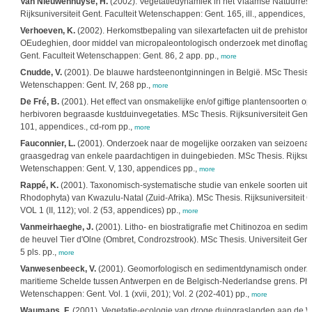
Van Nieuwenhuyse, H.
(2002). Vegetatiedynamiek in het Vlaamse Natuurres
Rijksuniversiteit Gent. Faculteit Wetenschappen: Gent. 165, ill., appendices, 
Verhoeven, K.
(2002). Herkomstbepaling van silexartefacten uit de prehistori
OEudeghien, door middel van micropaleontologisch onderzoek met dinoflagell
Gent. Faculteit Wetenschappen: Gent. 86, 2 app. pp.,
more
Cnudde, V.
(2001). De blauwe hardsteenontginningen in België. MSc Thesis. Un
Wetenschappen: Gent. IV, 268 pp.,
more
De Fré, B.
(2001). Het effect van onsmakelijke en/of giftige plantensoorten o
herbivoren begraasde kustduinvegetaties. MSc Thesis. Rijksuniversiteit Gent. 
101, appendices., cd-rom pp.,
more
Fauconnier, L.
(2001). Onderzoek naar de mogelijke oorzaken van seizoenale 
graasgedrag van enkele paardachtigen in duingebieden. MSc Thesis. Rijksuniv
Wetenschappen: Gent. V, 130, appendices pp.,
more
Rappé, K.
(2001). Taxonomisch-systematische studie van enkele soorten uit
Rhodophyta) van Kwazulu-Natal (Zuid-Afrika). MSc Thesis. Rijksuniversiteit 
VOL 1 (II, 112); vol. 2 (53, appendices) pp.,
more
Vanmeirhaeghe, J.
(2001). Litho- en biostratigrafie met Chitinozoa en sedi
de heuvel Tier d'Olne (Ombret, Condrozstrook). MSc Thesis. Universiteit Gen
5 pls. pp.,
more
Vanwesenbeeck, V.
(2001). Geomorfologisch en sedimentdynamisch onderzo
maritieme Schelde tussen Antwerpen en de Belgisch-Nederlandse grens. PhD T
Wetenschappen: Gent. Vol. 1 (xvii, 201); Vol. 2 (202-401) pp.,
more
Waumans, F.
(2001). Vegetatie-ecologie van droge duingraslanden aan de Wes