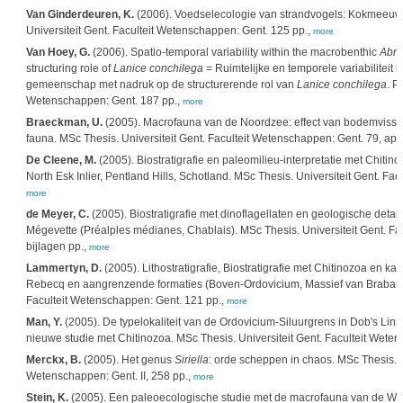
Van Ginderdeuren, K.
(2006). Voedselecologie van strandvogels: Kokmeeuw
Universiteit Gent. Faculteit Wetenschappen: Gent. 125 pp.,
more
Van Hoey, G.
(2006). Spatio-temporal variability within the macrobenthic
Abra
structuring role of
Lanice conchilega
= Ruimtelijke en temporele variabilitei
gemeenschap met nadruk op de structurerende rol van
Lanice conchilega
. P
Wetenschappen: Gent. 187 pp.,
more
Braeckman, U.
(2005). Macrofauna van de Noordzee: effect van bodemvisseri
fauna. MSc Thesis. Universiteit Gent. Faculteit Wetenschappen: Gent. 79, ap
De Cleene, M.
(2005). Biostratigrafie en paleomilieu-interpretatie met Chitino
North Esk Inlier, Pentland Hills, Schotland. MSc Thesis. Universiteit Gent. Fa
more
de Meyer, C.
(2005). Biostratigrafie met dinoflagellaten en geologische deta
Mégevette (Préalples médianes, Chablais). MSc Thesis. Universiteit Gent. Fa
bijlagen pp.,
more
Lammertyn, D.
(2005). Lithostratigrafie, Biostratigrafie met Chitinozoa en k
Rebecq en aangrenzende formaties (Boven-Ordovicium, Massief van Brabant).
Faculteit Wetenschappen: Gent. 121 pp.,
more
Man, Y.
(2005). De typelokaliteit van de Ordovicium-Siluurgrens in Dob's Lin
nieuwe studie met Chitinozoa. MSc Thesis. Universiteit Gent. Faculteit Wete
Merckx, B.
(2005). Het genus
Siriella
: orde scheppen in chaos. MSc Thesis. Un
Wetenschappen: Gent. II, 258 pp.,
more
Stein, K.
(2005). Een paleoecologische studie met de macrofauna van de Weth