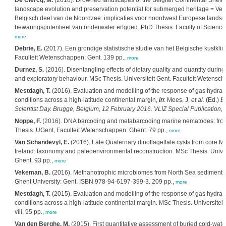
De Clercq, M.
(2018). Drowned landscapes of the Belgian Continental Shelf: 
landscape evolution and preservation potential for submerged heritage = V
Belgisch deel van de Noordzee: implicaties voor noordwest Europese lands
bewaringspotentieel van onderwater erfgoed. PhD Thesis. Faculty of Sciences,
more
Debrie, E.
(2017). Een grondige statistische studie van het Belgische kustklim
Faculteit Wetenschappen: Gent. 139 pp.,
more
Durnez, S.
(2016). Disentangling effects of dietary quality and quantity duri
and exploratory behaviour. MSc Thesis. Universiteit Gent. Faculteit Wetensch
Mestdagh, T.
(2016). Evaluation and modelling of the response of gas hydrat
conditions across a high-latitude continental margin,
in
: Mees, J.
et al.
(Ed.)
Bo
Scientist Day. Brugge, Belgium, 12 February 2016. VLIZ Special Publication,
7
Noppe, F.
(2016). DNA barcoding and metabarcoding marine nematodes: fro
Thesis. UGent, Faculteit Wetenschappen: Ghent. 79 pp.,
more
Van Schandevyl, E.
(2016). Late Quaternary dinoflagellate cysts from core
Ireland: taxonomy and paleoenvironmental reconstruction. MSc Thesis. Univer
Ghent. 93 pp.,
more
Vekeman, B.
(2016). Methanotrophic microbiomes from North Sea sediment. P
Ghent University: Gent. ISBN 978-94-6197-399-3. 209 pp.,
more
Mestdagh, T.
(2015). Evaluation and modelling of the response of gas hydrat
conditions across a high-latitude continental margin. MSc Thesis. Universitei
viii, 95 pp.,
more
Van den Berghe, M.
(2015). First quantitative assessment of buried cold-wa