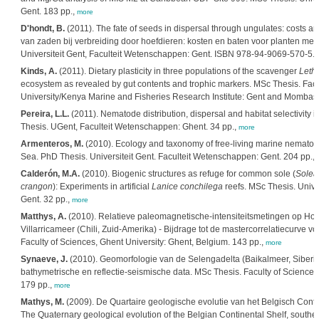
Gent. 183 pp.,
more
D'hondt, B.
(2011). The fate of seeds in dispersal through ungulates: costs and 
van zaden bij verbreiding door hoefdieren: kosten en baten voor planten met
Universiteit Gent, Faculteit Wetenschappen: Gent. ISBN 978-94-9069-570-5. 
Kinds, A.
(2011). Dietary plasticity in three populations of the scavenger
Leth
ecosystem as revealed by gut contents and trophic markers. MSc Thesis. Facu
University/Kenya Marine and Fisheries Research Institute: Gent and Mombasa
Pereira, L.L.
(2011). Nematode distribution, dispersal and habitat selectivity i
Thesis. UGent, Faculteit Wetenschappen: Ghent. 34 pp.,
more
Armenteros, M.
(2010). Ecology and taxonomy of free-living marine nemato
Sea. PhD Thesis. Universiteit Gent. Faculteit Wetenschappen: Gent. 204 pp.,
Calderón, M.A.
(2010). Biogenic structures as refuge for common sole (
Solea
crangon
): Experiments in artificial
Lanice conchilega
reefs. MSc Thesis. Unive
Gent. 32 pp.,
more
Matthys, A.
(2010). Relatieve paleomagnetische-intensiteitsmetingen op Hol
Villarricameer (Chili, Zuid-Amerika) - Bijdrage tot de mastercorrelatiecurve v
Faculty of Sciences, Ghent University: Ghent, Belgium. 143 pp.,
more
Synaeve, J.
(2010). Geomorfologie van de Selengadelta (Baikalmeer, Siberi
bathymetrische en reflectie-seismische data. MSc Thesis. Faculty of Sciences
179 pp.,
more
Mathys, M.
(2009). De Quartaire geologische evolutie van het Belgisch Contin
The Quaternary geological evolution of the Belgian Continental Shelf, souther