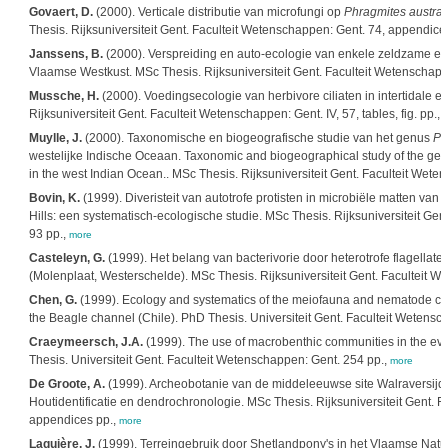
Govaert, D.
(2000). Verticale distributie van microfungi op
Phragmites austral
Thesis. Rijksuniversiteit Gent. Faculteit Wetenschappen: Gent. 74, appendice
Janssens, B.
(2000). Verspreiding en auto-ecologie van enkele zeldzame en
Vlaamse Westkust. MSc Thesis. Rijksuniversiteit Gent. Faculteit Wetenschap
Mussche, H.
(2000). Voedingsecologie van herbivore ciliaten in intertidale 
Rijksuniversiteit Gent. Faculteit Wetenschappen: Gent. IV, 57, tables, fig. pp.,
Muylle, J.
(2000). Taxonomische en biogeografische studie van het genus
Pa
westelijke Indische Oceaan. Taxonomic and biogeographical study of the ge
in the west Indian Ocean.. MSc Thesis. Rijksuniversiteit Gent. Faculteit Wet
Bovin, K.
(1999). Diveristeit van autotrofe protisten in microbiële matten va
Hills: een systematisch-ecologische studie. MSc Thesis. Rijksuniversiteit Gent
93 pp.,
more
Casteleyn, G.
(1999). Het belang van bacterivorie door heterotrofe flagellate
(Molenplaat, Westerschelde). MSc Thesis. Rijksuniversiteit Gent. Faculteit W
Chen, G.
(1999). Ecology and systematics of the meiofauna and nematode com
the Beagle channel (Chile). PhD Thesis. Universiteit Gent. Faculteit Wetensc
Craeymeersch, J.A.
(1999). The use of macrobenthic communities in the ev
Thesis. Universiteit Gent. Faculteit Wetenschappen: Gent. 254 pp.,
more
De Groote, A.
(1999). Archeobotanie van de middeleeuwse site Walraversijde
Houtidentificatie en dendrochronologie. MSc Thesis. Rijksuniversiteit Gent. Fa
appendices pp.,
more
Laquière, J.
(1999). Terreingebruik door Shetlandpony's in het Vlaamse Nat