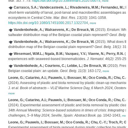
Mar. Sci. 7
: 75.
https://dx.doi.org/10.3389/fmars.2020.00075
,
more
Carrasco, S.A.; Vandecasteele, L.; Rivadeneira, M.M.; Fernandez, M.; 
short-term variability of larval, post-larval and macrobenthic assemblages asso
ecosystems in Central Chile.
Mar. Biol. Res. 13(10)
: 1041-1058.
https://dx.doi.org/10.1080/17451000.2017.1322704
,
more
Vandenbohede, A.; Walraevens, K.; De Breuck, W.
(2015). Erratum: What
saltwater distribution map of the Belgian coastal plain represent?
Geol. Belg. 
Vandenbohede, A.; Walraevens, K.; De Breuck, W.
(2015). What does the
distribution map of the Belgian coastal plain represent?
Geol. Belg. 18(1)
: 31
Wesemael, W.M.L.; Ngala, B.M.; Vazquez, Y.V.; Viaene, N.; Perry, R.N.
(2
experiences with seaweed-based bionematicides.
J. Nematol. 46(2)
: 255-25
Vandenbohede, A.; Courtens, C.; Lebbe, L.; De Breuck, W.
(2010). Fresh-
Belgian coastal plain: an update.
Geol. Belg. 11(3)
: 163-172,
more
Leone, G.; Catarino, A.I.; Pauwels, I.; Bossaer, M.; Oco Conda, R.; Chu, C.-Y.
(2024). Assessing of plastic and biota removal by plastic clean-up mechanisms i
J.
et al.
Book of abstracts – VLIZ Marine Science Day, 6 March 2024, Oostende
more
Leone, G.; Catarino, A.I.; Pauwels, I.; Bossaer, M.; Oco Conda, R.; Chu, C.-Y.
(2024). Experimental assessment of plastic and biota removal by plastic cl
34th Annual Meeting: Science-based solutions in times of crisis: Integrating 
challenges, 5–9 May 2024, Seville, Spain: Abstract Book.
pp. 1042-1043,
mor
Leone, G.; Pauwels, I.; Bossaer, M.; Oco Conda, R.; Chu, C.-Y.; Troch, P.; Go
Experimental assessment of biota removal during plastic collection by plast