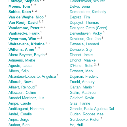
Louwye, Stephen
Deleersnyder, Wouter
1
,
2
Moens, Tom
Delva, Soria
1
,
2
Sabbe, Koen
Demeestere, Kimberly
1
Van de Weghe, Nico
Deprez, Tim
1
,
2
Van Rooij, David
Depuydt, Thomas
1
,
2
Vandamme, Peter
Deruyter, Greta (Greet)
1
3
Vanhaecke, Frank
Derweduwen, Vicky
1
,
2
3
Vyverman, Wim
Devriese, Gert-Jan
1
,
2
Walraevens, Kristine
Dewaele, Leonard
1
,
2
Willems, Anne
Dewaele, Stijn
3
Abera Beyene, Bayeh
Dhondt, Ineke
Adriaens, Mieke
Dhondt, Maaike
2
,
3
Agusto, Laura
D'Hondt, Sofie
Albers, Stijn
Dowsett, Mark
3
Alcántara-Exposito, Angelica
Dujardin, Frederic
Alfarrah, Nawal
Frankl, Amaury
2
2
Allaert, Reinoud
Gaitan, Mario
Allewaert, Celine
Gallin, Matthieu
Amadei Martinez, Luz
Geldhof, Kevin
Ampe, Carole
Glas, Hanne
Andikagumi, Harisma
Grande, Paula Aguilera Dal
André, Coralie
Guden, Rodgee Mae
2
Anjos, Jorge
Gurdebeke, Pieter
Audoor, Sien
He, Huili