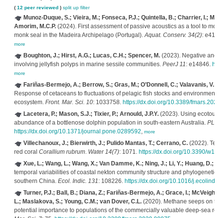
(
12 peer reviewed
)
split up
filter
Munoz-Duque, S.; Vieira, M.; Fonseca, P.J.; Quintella, B.; Charrier, I.; Mo
Amorim, M.C.P.
(2024). First assessment of passive acoustics as a tool to m
monk seal in the Madeira Archipelago (Portugal).
Aquat. Conserv. 34(2)
: e41
more
Boughton, J.; Hirst, A.G.; Lucas, C.H.; Spencer, M.
(2023). Negative and p
involving jellyfish polyps in marine sessile communities.
PeerJ 11
: e14846.
ht
more
Fariñas-Bermejo, A.; Berrow, S.; Gras, M.; O’Donnell, C.; Valavanis, V.; W
Response of cetaceans to fluctuations of pelagic fish stocks and environmenta
ecosystem.
Front. Mar. Sci. 10
: 1033758.
https://dx.doi.org/10.3389/fmars.2
Lacetera, P.; Mason, S.J.; Tixier, P.; Arnould, J.P.Y.
(2023). Using ecotouri
abundance of a bottlenose dolphin population in south-eastern Australia.
PLo
https://dx.doi.org/10.1371/journal.pone.0289592
,
more
Villechanoux, J.; Bierwirth, J.; Pulido Mantas, T.; Cerrano, C.
(2022). Tes
red coral
Corallium rubrum
.
Water 14(7)
: 1071.
https://dx.doi.org/10.3390/w
Xue, L.; Wang, L.; Wang, X.; Van Damme, K.; Ning, J.; Li, Y.; Huang, D.; Liu
temporal variabilities of coastal nekton community structure and phylogeneti
southern China.
Ecol. Indic. 131
: 108226.
https://dx.doi.org/10.1016/j.ecolin
Turner, P.J.; Ball, B.; Diana, Z.; Fariñas-Bermejo, A.; Grace, I.; McVei
L.; Maslakova, S.; Young, C.M.; van Dover, C.L.
(2020). Methane seeps on the
potential importance to populations of the commercially valuable deep-sea re