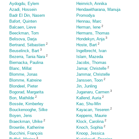
Aydogdu, Eylem
Heimrich, Annika
Azadi, Hossein
Hendawitharana, Manuja
Badr El Din, Nasem
Promodya
Bafort, Quinten
Hennau, Marc
2
Balcaen, Lieve
Herman, Iene
Beeckman, Tom
Hermans, Thomas
3
Belisova, Darja
Hondekyn, Anja
2
2
Bertrand, Sébastien
Hoste, Bart
3
Beuselinck, Bart
Ingelbrecht, Ivan
2
Bezerra, Tania Nara
Islam, Mazeda
Biernacka, Paulina
Jacobs, Thomas
2
Blanc, Millat
Jamar, Christelle
Blomme, Jonas
Jammar, Christelle
2
Blomme, Katreine
Janssen, Toon
Blondeel, Pieter
Jin, Junling
3
Bogorad, Margarita
Juganaru, Carmen
2
2
Bon, Mathilde
Kallend, Auria
Bossée, Kimberley
Kao, Shu-Min
2
Bouckenooghe, Silke
Kayacan, Yeseren
Boyen, Jens
Keppens, Maurie
2
2
Braeckman, Ulrike
Klock, Carolina
2
Brownlie, Katherine
Knoch, Sophia
Bucchini, François
Knoop, Jessica
3