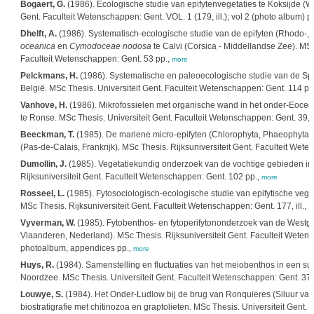
Bogaert, G.
(1986). Ecologische studie van epifytenvegetaties te Koksijde (W-V
Gent. Faculteit Wetenschappen: Gent. VOL. 1 (179, ill.); vol 2 (photo album) p
Dhelft, A.
(1986). Systematisch-ecologische studie van de epifyten (Rhodo-,
oceanica
en
Cymodoceae nodosa
te Calvi (Corsica - Middellandse Zee). MSc 
Faculteit Wetenschappen: Gent. 53 pp.,
more
Pelckmans, H.
(1986). Systematische en paleoecologische studie van de Spo
België. MSc Thesis. Universiteit Gent. Faculteit Wetenschappen: Gent. 114 pp
Vanhove, H.
(1986). Mikrofossielen met organische wand in het onder-Eocee
te Ronse. MSc Thesis. Universiteit Gent. Faculteit Wetenschappen: Gent. 39, 2
Beeckman, T.
(1985). De mariene micro-epifyten (Chlorophyta, Phaeophyta,
(Pas-de-Calais, Frankrijk). MSc Thesis. Rijksuniversiteit Gent. Faculteit Wet
Dumollin, J.
(1985). Vegetatiekundig onderzoek van de vochtige gebieden in
Rijksuniversiteit Gent. Faculteit Wetenschappen: Gent. 102 pp.,
more
Rosseel, L.
(1985). Fytosociologisch-ecologische studie van epifytische vege
MSc Thesis. Rijksuniversiteit Gent. Faculteit Wetenschappen: Gent. 177, ill., 1
Vyverman, W.
(1985). Fytobenthos- en fytoperifytononderzoek van de West
Vlaanderen, Nederland). MSc Thesis. Rijksuniversiteit Gent. Faculteit Wetenschap
photoalbum, appendices pp.,
more
Huys, R.
(1984). Samenstelling en fluctuaties van het meiobenthos in een subl
Noordzee. MSc Thesis. Universiteit Gent. Faculteit Wetenschappen: Gent. 37
Louwye, S.
(1984). Het Onder-Ludlow bij de brug van Ronquieres (Siluur van 
biostratigrafie met chitinozoa en graptolieten. MSc Thesis. Universiteit Gent.