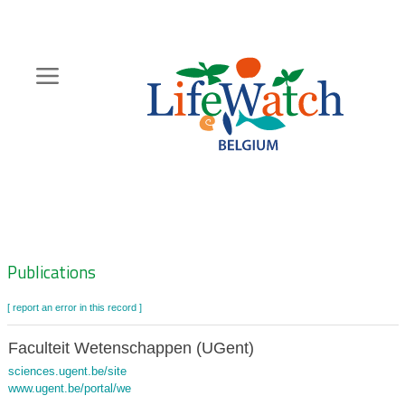
Skip
to
main
content
Hoofdnavigatie
Zoeknavigatie
Publications
[ report an error in this record ]
Faculteit Wetenschappen (UGent)
sciences.ugent.be/site
www.ugent.be/portal/we