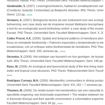
neustonic habitat. PhD Thesis. Universiteit Gent. Faculteit Wetenschappen: Ge
Vandewalle, S.
(2007). Levensgeschiedenis, habitat en zonatiepatronen van 
(Crustacea: Isopoda: Cirolanidae) op Belgische stranden. MSc Thesis. Univer
Ghent. 122 pp.,
more
Verween, A.
(2007). Biologische kennis als een instrument voor een ecologi
beheersing: een case study van de invasieve mossel
Mytilopsis leucophaeat
a tool for an ecologically sound biofouling control: a case study of the invasiv
Europe. PhD Thesis. Universiteit Gent. Faculteit Wetenschappen: Gent. X, 20
Calles Procel, A.K.
(2006). Spatial and temporal patterns of meiofauna alon
focus on nematode biodiversity = Patrones espaciales y temporalesde la me
ecuatorianas, con un enfoque sobre biodiversidad de nemátodos. PhD Thesis. 
Wetenschappen: Gent. 200, annexes pp.,
more
Geranios, V.
(2006). Het ontstaan van tsunami's en hun gevolgen: de tsunam
Azië. MSc Thesis. Universiteit Gent. Faculteit Wetenschappen: Gent. 196 pp.,
Raes, M.
(2006). An ecological and taxonomical study of the free-living mari
water and tropical coral structures. PhD Thesis. Rijksuniversiteit Gent. Facult
more
Rodríguez Cornejo, M.H.
(2006). Meiobenthic communities in shrimp product
Universiteit Gent. Faculteit Wetenschappen: Gent. XVI, 262 + 7 annexex pp.,
Thoonen, M.
(2006). De relatie tussen het meiobenthos van een natuurlijk 
specifieke omgeving: een kolonisatie-experiment = The relation between mei
in Kenondo (Kenya) and their specific environment: a colonistation experiment
Faculteit Wetenschappen: Gent. 84 pp.,
more