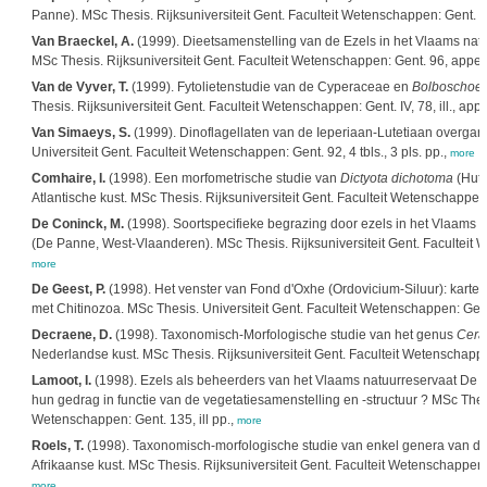
Panne). MSc Thesis. Rijksuniversiteit Gent. Faculteit Wetenschappen: Gent. 1
Van Braeckel, A.
(1999). Dieetsamenstelling van de Ezels in het Vlaams nat
MSc Thesis. Rijksuniversiteit Gent. Faculteit Wetenschappen: Gent. 96, appe
Van de Vyver, T.
(1999). Fytolietenstudie van de Cyperaceae en
Bolboschoen
Thesis. Rijksuniversiteit Gent. Faculteit Wetenschappen: Gent. IV, 78, ill., ap
Van Simaeys, S.
(1999). Dinoflagellaten van de Ieperiaan-Lutetiaan overgan
Universiteit Gent. Faculteit Wetenschappen: Gent. 92, 4 tbls., 3 pls. pp.,
more
Comhaire, I.
(1998). Een morfometrische studie van
Dictyota dichotoma
(Huts
Atlantische kust. MSc Thesis. Rijksuniversiteit Gent. Faculteit Wetenschappen
De Coninck, M.
(1998). Soortspecifieke begrazing door ezels in het Vlaams
(De Panne, West-Vlaanderen). MSc Thesis. Rijksuniversiteit Gent. Faculteit W
more
De Geest, P.
(1998). Het venster van Fond d'Oxhe (Ordovicium-Siluur): kartering,
met Chitinozoa. MSc Thesis. Universiteit Gent. Faculteit Wetenschappen: Gent
Decraene, D.
(1998). Taxonomisch-Morfologische studie van het genus
Cera
Nederlandse kust. MSc Thesis. Rijksuniversiteit Gent. Faculteit Wetenschapp
Lamoot, I.
(1998). Ezels als beheerders van het Vlaams natuurreservaat De 
hun gedrag in functie van de vegetatiesamenstelling en -structuur ? MSc Thesis
Wetenschappen: Gent. 135, ill pp.,
more
Roels, T.
(1998). Taxonomisch-morfologische studie van enkel genera van d
Afrikaanse kust. MSc Thesis. Rijksuniversiteit Gent. Faculteit Wetenschappen:
more