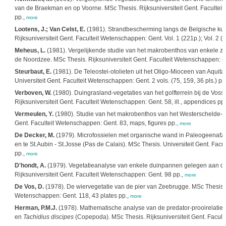
van de Braekman en op Voorne. MSc Thesis. Rijksuniversiteit Gent. Faculteit
pp.,
more
Lootens, J.; Van Celst, E.
(1981). Strandbescherming langs de Belgische kust: 
Rijksuniversiteit Gent. Faculteit Wetenschappen: Gent. Vol. 1 (221p.); Vol. 2 
Meheus, L.
(1981). Vergelijkende studie van het makrobenthos van enkele za
de Noordzee. MSc Thesis. Rijksuniversiteit Gent. Faculteit Wetenschappen: G
Steurbaut, E.
(1981). De Teleostei-otolieten uit het Oligo-Mioceen van Aquita
Universiteit Gent. Faculteit Wetenschappen: Gent. 2 vols. (75, 159, 36 pls.) pp
Verboven, W.
(1980). Duingrasland-vegetaties van het golfterrein bij de Vos
Rijksuniversiteit Gent. Faculteit Wetenschappen: Gent. 58, ill., appendices pp
Vermeulen, Y.
(1980). Studie van het makrobenthos van het Westerschelde-est
Gent. Faculteit Wetenschappen: Gent. 83, maps, figures pp.,
more
De Decker, M.
(1979). Microfossielen met organische wand in Paleogeenafz
en te St.Aubin - St.Josse (Pas de Calais). MSc Thesis. Universiteit Gent. Facu
pp.,
more
D'hondt, A.
(1979). Vegetatieanalyse van enkele duinpannen gelegen aan de
Rijksuniversiteit Gent. Faculteit Wetenschappen: Gent. 98 pp.,
more
De Vos, D.
(1978). De wiervegetatie van de pier van Zeebrugge. MSc Thesis. Ri
Wetenschappen: Gent. 118, 43 plates pp.,
more
Herman, P.M.J.
(1978). Mathematische analyse van de predator-prooirelatie
en
Tachidius discipes
(Copepoda). MSc Thesis. Rijksuniversiteit Gent. Facult