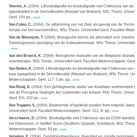
Storme, A.
(2004). Lithostratigrafie en biostratigrafie met Chitinozoa van de F
typelokaliteit in de Sennettevallei (Massief van Brabant). MSc Thesis. Univers
Gent. 154 pp.,
more
Van Colen, C.
(2004). De afdamming van het Zwin als gevolg van de Tricolor o
herstel van het macrobenthos. MSc Thesis. Universiteit Gent. Faculteit Wete
Van de Woestyne, T.
(2004). Biologische kennis als alternatief voor chemisc
Gametogenesis-opvolging van de brakwatermossel. MSc Thesis. Universiteit 
,
more
Van den Broeck, K.
(2004). Biologische evaluatie van de Belgische stranden
invertebraten. MSc Thesis. Universiteit Gent. Faculteit Wetenschappen: Gent.
Van Noten, K.
(2004). Lithostratigrafie en biostratigrafie met Chitinozoa van 
haar typegebied in de Sennettevallei (Massief van Brabant). MSc Thesis. Unive
Wetenschappen: Gent. 117, 5 pls. pp.,
more
Van Rooij, D.
(2004). Een geïntegreerde studie van Kwartaire sedimentaire pr
van de Porcupine Seabight, ten zuidwesten van Ierland. PhD Thesis. Universi
Gent. XVI, 332 pp.,
more
Van Trappen, S.
(2004). Biodiversity of bacterial isolates from Antarctic lakes
Universiteit Gent. Faculteit Wetenschappen: Gent. 312, ill. pp.,
more
Verschaeve, D.
(2004). Biostratigrafie met Chitinozoa van de GSSP-kandidaa
het Ordovicium, in Hartfell Score (Southern Uplands, Schotland). MSc Thesis. U
Wetenschappen: Gent. 83 pp.,
more
Verwimp, E.
(2004). Zandstrandmeiofauna: diversiteit en zonatie langsheen e