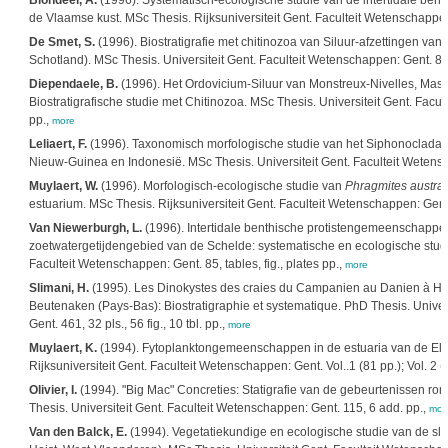
Blondeel, A.
(1996). Systematisch-ecologische studie van de intertidale be
de Vlaamse kust. MSc Thesis. Rijksuniversiteit Gent. Faculteit Wetenschappen
De Smet, S.
(1996). Biostratigrafie met chitinozoa van Siluur-afzettingen van 
Schotland). MSc Thesis. Universiteit Gent. Faculteit Wetenschappen: Gent. 85, X
Diependaele, B.
(1996). Het Ordovicium-Siluur van Monstreux-Nivelles, Massi
Biostratigrafische studie met Chitinozoa. MSc Thesis. Universiteit Gent. Facu
pp.,
more
Leliaert, F.
(1996). Taxonomisch morfologische studie van het Siphonoclada
Nieuw-Guinea en Indonesië. MSc Thesis. Universiteit Gent. Faculteit Wetensc
Muylaert, W.
(1996). Morfologisch-ecologische studie van
Phragmites austral
estuarium. MSc Thesis. Rijksuniversiteit Gent. Faculteit Wetenschappen: Gen
Van Niewerburgh, L.
(1996). Intertidale benthische protistengemeenschappen
zoetwatergetijdengebied van de Schelde: systematische en ecologische studie
Faculteit Wetenschappen: Gent. 85, tables, fig., plates pp.,
more
Slimani, H.
(1995). Les Dinokystes des craies du Campanien au Danien à Hal
Beutenaken (Pays-Bas): Biostratigraphie et systematique. PhD Thesis. Univer
Gent. 461, 32 pls., 56 fig., 10 tbl. pp.,
more
Muylaert, K.
(1994). Fytoplanktongemeenschappen in de estuaria van de Elb
Rijksuniversiteit Gent. Faculteit Wetenschappen: Gent. Vol..1 (81 pp.); Vol. 2 (t
Olivier, I.
(1994). "Big Mac" Concreties: Statigrafie van de gebeurtenissen r
Thesis. Universiteit Gent. Faculteit Wetenschappen: Gent. 115, 6 add. pp.,
mor
Van den Balck, E.
(1994). Vegetatiekundige en ecologische studie van de sli