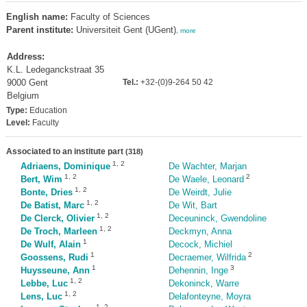
English name:
Faculty of Sciences
Parent institute:
Universiteit Gent (UGent)
,
more
Address:
K.L. Ledeganckstraat 35
9000 Gent
Tel.:
+32-(0)9-264 50 42
Belgium
Type:
Education
Level:
Faculty
Associated to an institute part
(318)
1
,
2
Adriaens, Dominique
De Wachter, Marjan
1
,
2
2
Bert, Wim
De Waele, Leonard
1
,
2
Bonte, Dries
De Weirdt, Julie
1
,
2
De Batist, Marc
De Wit, Bart
1
,
2
De Clerck, Olivier
Deceuninck, Gwendoline
1
,
2
De Troch, Marleen
Deckmyn, Anna
1
De Wulf, Alain
Decock, Michiel
1
2
Goossens, Rudi
Decraemer, Wilfrida
1
3
Huysseune, Ann
Dehennin, Inge
1
,
2
Lebbe, Luc
Dekoninck, Warre
1
,
2
Lens, Luc
Delafonteyne, Moyra
1
,
2