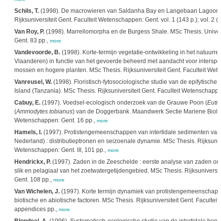
Schils, T.
(1998). De macrowieren van Saldanha Bay en Langebaan Lagoon, Z
Rijksuniversiteit Gent. Faculteit Wetenschappen: Gent. vol. 1 (143 p.); vol. 2 
Van Roy, P.
(1998). Marrellomorpha en de Burgess Shale. MSc Thesis. Univers
Gent. 83 pp.,
more
Vandevoorde, B.
(1998). Korte-termijn vegetatie-ontwikkeling in het natuur
Vlaanderen) in functie van het gevoerde beheerd met aandacht voor interspec
mossen en hogere planten. MSc Thesis. Rijksuniversiteit Gent. Faculteit Wet
Vanreusel, W.
(1998). Floristisch-fytosociologische studie van de epifytisch
Island (Tanzania). MSc Thesis. Rijksuniversiteit Gent. Faculteit Wetenschappen
Cabuy, E.
(1997). Voedsel-ecologisch onderzoek van de Grauwe Poon (
Eutri
(
Ammodytes tobianus
) van de Doggerbank. Maandwerk Sectie Mariene Biologie
Wetenschappen: Gent. 16 pp.,
more
Hamels, I.
(1997). Protistengemeenschappen van intertidale sedimenten van
Nederland) : distributieptronen en seizoenale dynamie. MSc Thesis. Rijksunive
Wetenschappen: Gent. III, 101 pp.,
more
Hendrickx, P.
(1997). Zaden in de Zeeschelde : eerste analyse van zaden ond
slik en pelagiaal van het zoetwatergetijdengebied. MSc Thesis. Rijksuniversi
Gent. 108 pp.,
more
Van Wichelen, J.
(1997). Korte termijn dynamiek van protistengemeenschappen
biotische en abiotische factoren. MSc Thesis. Rijksuniversiteit Gent. Faculteit
appendices pp.,
more