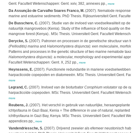
Gent. Faculteit Wetenschappen: Gent. xxiv, 382, annexes pp.,
more
Da Assunção de Carvalho Soares Franco, M.
(2007). Nematode response to
marine and estuarine sediments. PhD Thesis. Rijksuniversiteit Gent. Faculte
De Busschere, C.
(2007). Studie van de invloed van voedselkwaliteit op de 
natuurlijk mangrovebos (Kenia). Study of the influence of food quality on the 
mangrove forest (Kenya).. MSc Thesis. Universiteit Gent. Faculteit Wetensch
Derycke, S.
(2007). Patronen en processen in de genetische structuur van
(Pellioditis) marina
and
Halomonhystera disjuncta
): een moleculaire, morfol
Patterns and processes in the genetic structure of two marine nematode taxa 
Halomonhystera disjuncta
): a molecular, morphology and experimental approa
Faculteit Wetenschappen: Gent. X, 252 pp.,
more
Heynssens, E.
(2007). Functionele redundantie in mariene voedselwebben:
harpacticoide copepoden en diatomeeën. MSc Thesis. Universiteit Gent. Facu
more
Legrand, C.
(2007). Invloed van de bioturbator
Corophium volutator
op de op
harpacticoïde copepoden. MSc Thesis. Universiteit Gent. Faculteit Wetenscha
more
Reubens, J.
(2007). Het verschil in gebruik van natuurlijke, heraangeplant
ichtyofauna in Gazi Baai, Kenia = The difference in use of natural, replante
ichthyofauna in Gazi Bay, Kenya. MSc Thesis. Universiteit Gent. Faculteit We
appendices pp.,
more
Vandendriessche, S.
(2007). Drijvend zeewier als efemeer neustonisch habi