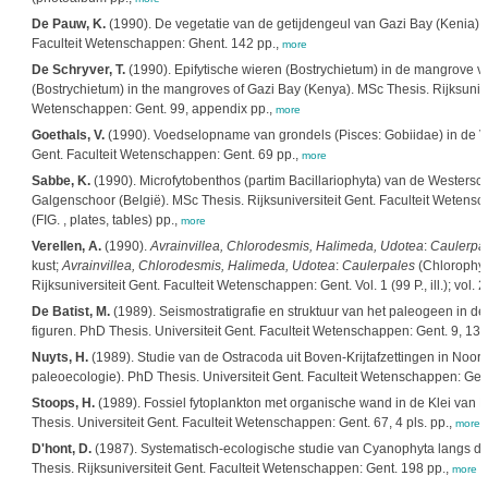
De Pauw, K.
(1990). De vegetatie van de getijdengeul van Gazi Bay (Kenia). M
Faculteit Wetenschappen: Ghent. 142 pp.,
more
De Schryver, T.
(1990). Epifytische wieren (Bostrychietum) in de mangrove v
(Bostrychietum) in the mangroves of Gazi Bay (Kenya). MSc Thesis. Rijksuniver
Wetenschappen: Gent. 99, appendix pp.,
more
Goethals, V.
(1990). Voedselopname van grondels (Pisces: Gobiidae) in de Voo
Gent. Faculteit Wetenschappen: Gent. 69 pp.,
more
Sabbe, K.
(1990). Microfytobenthos (partim Bacillariophyta) van de Westersch
Galgenschoor (België). MSc Thesis. Rijksuniversiteit Gent. Faculteit Wetensc
(FIG. , plates, tables) pp.,
more
Verellen, A.
(1990).
Avrainvillea, Chlorodesmis, Halimeda, Udotea
:
Caulerpa
kust;
Avrainvillea, Chlorodesmis, Halimeda, Udotea
:
Caulerpales
(Chlorophya
Rijksuniversiteit Gent. Faculteit Wetenschappen: Gent. Vol. 1 (99 P., ill.); vol. 2 (
De Batist, M.
(1989). Seismostratigrafie en struktuur van het paleogeen in de
figuren. PhD Thesis. Universiteit Gent. Faculteit Wetenschappen: Gent. 9, 136 
Nuyts, H.
(1989). Studie van de Ostracoda uit Boven-Krijtafzettingen in Noord-
paleoecologie). PhD Thesis. Universiteit Gent. Faculteit Wetenschappen: Gent. 
Stoops, H.
(1989). Fossiel fytoplankton met organische wand in de Klei van
Thesis. Universiteit Gent. Faculteit Wetenschappen: Gent. 67, 4 pls. pp.,
more
D'hont, D.
(1987). Systematisch-ecologische studie van Cyanophyta langs de
Thesis. Rijksuniversiteit Gent. Faculteit Wetenschappen: Gent. 198 pp.,
more