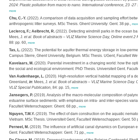
2024: Plastic pollution from macro to nano. International conference, 23 -27
more
Chu, C.-Y.
(2022). A comparison of data acquisition and sampling effort betwee
anthropogenic litter surveys. MSc Thesis. Ghent University: Gent. 38 pp.,
more
Leclercq, F.; Aelbrecht, R.
(2022). Detecting windmill parks in the ocean base
Mees, J.
et al.
Book of abstracts – VLIZ Marine Science Day, Online event 2 M
88: pp. 60,
more
Tas, L.
(2022). The potential for aquifer thermal energy storage in low-permeab
Campus Sterre, Ghent University, Belgium. MSc Thesis. UGent, Faculteit Wet
Kavelaars, M.
(2020). Parental investment in a changing world: how the optima
the social and ecological environment. PhD Thesis. Universiteit Gent. Facult
Van Audenhaege, L.
(2020). High-resolution vertical habitat mapping of a dee
Greenland,
in
: Mees, J.
et al.
Book of abstracts – VLIZ Marine Science Day. O
VLIZ Special Publication,
84: pp. 15,
more
Jansegers, P.
(2019). Analysis of the macro-molecular composition of palyn
estuarine surface sediments: with emphasis on intra- and inter-species variabil
Faculteit Wetenschappen: Ghent. 68 pp.,
more
Nguyen, T.M.Y.
(2019). The effect of dam construction on the aquatic nematod
Vietnam. MSc Thesis. Universiteit Gent, Faculteit Wetenschappen: Gent. 50 p
Perneel, M.
(2019). The influence of artificial canal dynamics on European eel
Gent. Faculteit Wetenschappen: Gent. 71 pp.,
more