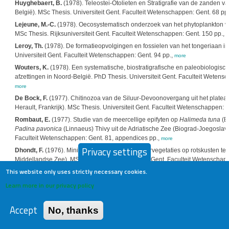
Huyghebaert, B.
(1978). Teleostei-Otolieten en Stratigrafie van de zanden 
België). MSc Thesis. Universiteit Gent. Faculteit Wetenschappen: Gent. 68 pp
Lejeune, M.-C.
(1978). Oecosystematisch onderzoek van het phytoplankton van
MSc Thesis. Rijksuniversiteit Gent. Faculteit Wetenschappen: Gent. 150 pp.,
m
Leroy, Th.
(1978). De formatieopvolgingen en fossielen van het tongeriaan in
Universiteit Gent. Faculteit Wetenschappen: Gent. 94 pp.,
more
Wouters, K.
(1978). Een systematische, biostratigrafische en paleobiologisc
afzettingen in Noord-België. PhD Thesis. Universiteit Gent. Faculteit Wetensc
more
De Bock, F.
(1977). Chitinozoa van de Siluur-Devoonovergang uit het platea
Herault, Frankrijk). MSc Thesis. Universiteit Gent. Faculteit Wetenschappen: Ge
Rombaut, E.
(1977). Studie van de meercellige epifyten op
Halimeda tuna
(El
Padina pavonica
(Linnaeus) Thivy uit de Adriatische Zee (Biograd-Joegoslavië
Faculteit Wetenschappen: Gent. 81, appendices pp.,
more
Privacy settings
Dhondt, F.
(1976). Minimumareaalstudie van wiervegetaties op rotskusten te P
Middellandse Zee). MSc Thesis. Rijksuniversiteit Gent. Faculteit Wetenschap
This website only uses strictly necessary cookies.
Maes, G.
(1976). Acritarcha uit het Lllandovery-Wenlock te Neuville-Sous-Hu
Thesis. Universiteit Gent. Faculteit Wetenschappen: Gent. 69, IV pls. pp.,
more
Learn more in our privacy policy
Rombouts, L.P.
(1976). Microstratigrafie en micropaleontologie van tafocoeno
Sous-Huy. MSc Thesis. Universiteit Gent. Faculteit Wetenschappen: Gent. 45 
Accept
No, thanks
Steurbaut, E.
(1976). Bijdrage tot de kennis van de visfauna en biostratigraf
Universiteit Gent. Faculteit Wetenschappen: Gent. 40 pp.,
more