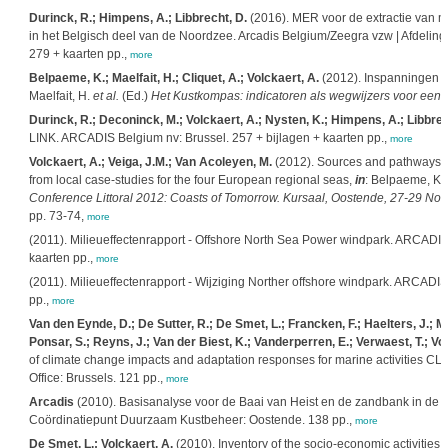
Durinck, R.; Himpens, A.; Libbrecht, D.
(2016). MER voor de extractie van m
in het Belgisch deel van de Noordzee. Arcadis Belgium/Zeegra vzw | Afdeling 
279 + kaarten pp.,
more
Belpaeme, K.; Maelfait, H.; Cliquet, A.; Volckaert, A.
(2012). Inspanningen v
Maelfait, H.
et al.
(Ed.)
Het Kustkompas: indicatoren als wegwijzers voor een
Durinck, R.; Deconinck, M.; Volckaert, A.; Nysten, K.; Himpens, A.; Libbrec
LINK. ARCADIS Belgium nv: Brussel. 257 + bijlagen + kaarten pp.,
more
Volckaert, A.; Veiga, J.M.; Van Acoleyen, M.
(2012). Sources and pathways for
from local case-studies for the four European regional seas,
in
: Belpaeme, K.
Conference Littoral 2012: Coasts of Tomorrow. Kursaal, Oostende, 27-29 Nov
pp. 73-74,
more
(2011). Milieueffectenrapport - Offshore North Sea Power windpark. ARCADIS
kaarten pp.,
more
(2011). Milieueffectenrapport - Wijziging Norther offshore windpark. ARCADIS 
pp.,
more
Van den Eynde, D.; De Sutter, R.; De Smet, L.; Francken, F.; Haelters, J.; Maes
Ponsar, S.; Reyns, J.; Van der Biest, K.; Vanderperren, E.; Verwaest, T.; Vol
of climate change impacts and adaptation responses for marine activities CLI
Office: Brussels. 121 pp.,
more
Arcadis
(2010). Basisanalyse voor de Baai van Heist en de zandbank in de z
Coördinatiepunt Duurzaam Kustbeheer: Oostende. 138 pp.,
more
De Smet, L.; Volckaert, A.
(2010). Inventory of the socio-economic activities 