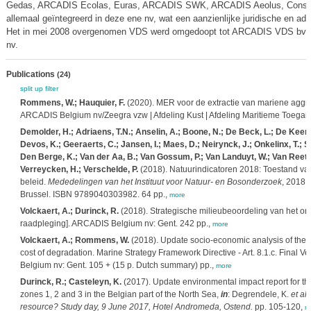
Gedas, ARCADIS Ecolas, Euras, ARCADIS SWK, ARCADIS Aeolus, Construc
allemaal geïntegreerd in deze ene nv, wat een aanzienlijke juridische en ad
Het in mei 2008 overgenomen VDS werd omgedoopt tot ARCADIS VDS bvba
nv.
Publications
(24)
split up
filter
Rommens, W.; Hauquier, F.
(2020). MER voor de extractie van mariene aggre
ARCADIS Belgium nv/Zeegra vzw | Afdeling Kust | Afdeling Maritieme Toegang
Demolder, H.; Adriaens, T.N.; Anselin, A.; Boone, N.; De Beck, L.; De Keers
Devos, K.; Geeraerts, C.; Jansen, I.; Maes, D.; Neirynck, J.; Onkelinx, T.; 
Den Berge, K.; Van der Aa, B.; Van Gossum, P.; Van Landuyt, W.; Van Reeth
Verreycken, H.; Verschelde, P.
(2018). Natuurindicatoren 2018: Toestand van 
beleid.
Mededelingen van het Instituut voor Natuur- en Bosonderzoek
, 2018 
Brussel. ISBN 9789040303982. 64 pp.,
more
Volckaert, A.; Durinck, R.
(2018). Strategische milieubeoordeling van het on
raadpleging]. ARCADIS Belgium nv: Gent. 242 pp.,
more
Volckaert, A.; Rommens, W.
(2018). Update socio-economic analysis of the u
cost of degradation. Marine Strategy Framework Directive - Art. 8.1.c. Final
Belgium nv: Gent. 105 + (15 p. Dutch summary) pp.,
more
Durinck, R.; Casteleyn, K.
(2017). Update environmental impact report for the
zones 1, 2 and 3 in the Belgian part of the North Sea,
in
: Degrendele, K.
et al.
resource? Study day, 9 June 2017, Hotel Andromeda, Ostend.
pp. 105-120,
m