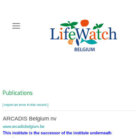
Skip
to
main
content
Hoofdnavigatie
Zoeknavigatie
Publications
[ report an error in this record ]
ARCADIS Belgium nv
www.arcadisbelgium.be
This institute is the successor of the institute underneath