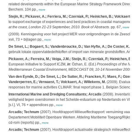
related developments within the European Marine Strategy Framework Directiv
Berchem. 104 pp.,
more
Stejin, R.; Pickaver, A.; Ferriera, M.; Czerniak, P.; Heinichen, B.; Volckaert,
to support exchange of experiences and best practices in coastal manageme
at the coast, London 21-23 September, 2010. Book of Abstracts.
pp. 67,
more
(2009). Kennisgeving voor het project MER voor ontgrondingen in de Zeesch
xvii, 73 + bijlagen pp.,
more
De Smet, L.; Bogaert, S.; Vandenbroucke, D.; Van Hyfte, A.; De Coster, K.
(
gebruik lokale oppervlaktedelfstoffen of import van minerale grondstoffen. Arca
Pickaver, A.; Ferreira, M.; Veiga, J.M.; Steijn, R.; Czerniak, P.; Heinichen, B.
European Initiative to Support ICZM,
in
: Özhan, E. (Ed.)
Proceedings of the Ni
Mediterranean Coastal Environment, MEDCOAST 09, 10-14 November 2009, 
Van den Eynde, D.; De Smet, L.; De Sutter, R.; Francken, F.; Maes, F.; Ozer, J
Vanderperren, E.; Verwaest, T.; Volckaert, A.; Willekens, M.
(2009). Evaluat
responses for marine activities CLIMAR: final report phase 1. Belgian Science
International Marine and Dredging Consultants; Arcadis
(2008). Inventarisa
veiligheid tegen overstromen in het Schelde-estuarium op Nederlands en Vl
[s.l.]. VI, 76 + appendices pp.,
more
Arcadis; Technum
(2007). Hoofdrapport Milieueffectrapport: verruiming va
Departement Mobiliteit Openbare Werken. Afdeling Maritieme Toegang/Rijksw
cd-rom (reports) pp.,
more
Arcadis; Technum
(2007). Hoofdrapport actualisatie strategisch milieueffec