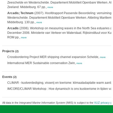
Zeeschelde en Westerschelde. Departement Mobiliteit Openbare Werken. Afd
Zeeland: Middelburg. 67 pp.,
more
Arcadis; Technum
(2007). Hoofdrapport Passende Beoordeling: verruiming
Westerschelde. Departement Mobiliteit Openbare Werken. Afdeling Maritieme
Middelburg. 130 pp.,
more
Arcadis
(2006). Workshop on measuring waves in the North Sea estuaries a
December 2006. Ministerie van Verkeer en Waterstaat. Rijksinstituut voor Kust 
ROM pp.,
more
Projects
(2)
Crossbordering Project MER shipping channel expansion Schelde,
more
International MER Sustainable conservation Zwin,
more
Events
(2)
CLIMAR - kustverdediging, visserij en toerisme: klimaatadaptatie warm aanb
IMCORE/CLIMAR Workshop : Hoe dynamisch is ons kustoerisme in tijden van
All data in the
Integrated Marine Information System
(IMIS) is subject to the
VLIZ privacy po