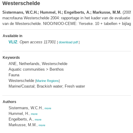
Westerschelde
Sistermans, W.C.H.; Hummel, H.; Engelberts, A.; Markusse, M.M.
(2005)
macrofauna Westerschelde 2004: rapportage in het kader van de evaluatie v
van de Westerschelde. NIOO/NIOO-CEME: Yerseke. 10 + tabellen + bijlage
Available in
VLIZ
:
Open access 117001
[
download pdf
]
Keywords
ANE, Netherlands, Westerschelde
Aquatic communities > Benthos
Fauna
Westerschelde
[
Marine Regions
]
Marine/Coastal; Brackish water; Fresh water
Authors
Sistermans, W.C.H.
,
more
Hummel, H.
,
more
Engelberts, A.
,
more
Markusse, M.M.
,
more