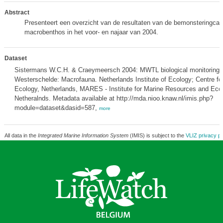
Abstract
Presenteert een overzicht van de resultaten van de bemonsteringc
macrobenthos in het voor- en najaar van 2004.
Dataset
Sistermans W.C.H. & Craeymeersch 2004: MWTL biological monitoring 
Westerschelde: Macrofauna. Netherlands Institute of Ecology; Centre fo
Ecology, Netherlands, MARES - Institute for Marine Resources and Eco
Netheralnds. Metadata available at http://mda.nioo.knaw.nl/imis.php?
module=dataset&dasid=587,
more
All data in the
Integrated Marine Information System
(IMIS) is subject to the
VLIZ privacy po