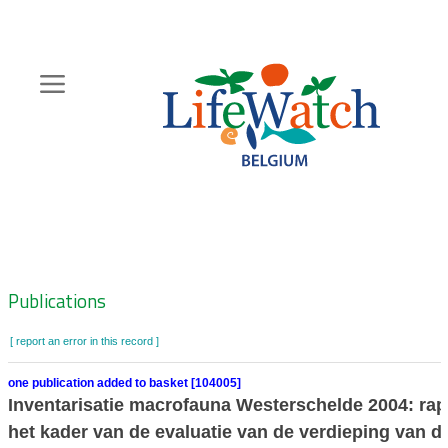
Skip
to
main
content
Hoofdnavigatie
Zoeknavigatie
Publications
[ report an error in this record ]
one publication added to basket [104005]
Inventarisatie macrofauna Westerschelde 2004: rap
het kader van de evaluatie van de verdieping van d