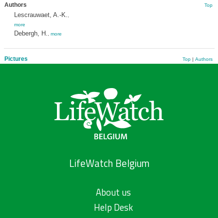
Authors
Top
Lescrauwaet, A.-K.
,
more
Debergh, H.
,
more
Pictures
Top
|
Authors
LifeWatch Belgium
About us
Help Desk