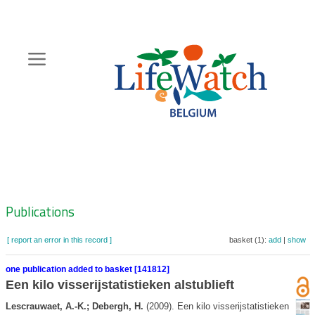
Skip
to
main
content
Hoofdnavigatie
Zoeknavigatie
Publications
[ report an error in this record ]
basket (1):
add
|
show
one publication added to basket [141812]
Een kilo visserijstatistieken alstublieft
Lescrauwaet, A.-K.; Debergh, H.
(2009). Een kilo visserijstatistieken