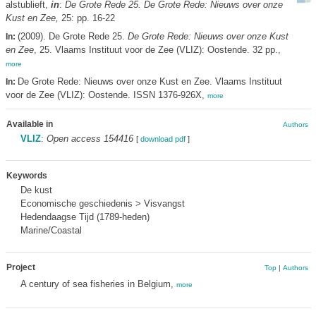
alstublieft,
in
:
De Grote Rede 25. De Grote Rede: Nieuws over onze
Kust en Zee,
25: pp. 16-22
(2009). De Grote Rede 25.
De Grote Rede: Nieuws over onze Kust
In:
en Zee
, 25. Vlaams Instituut voor de Zee (VLIZ): Oostende. 32 pp.,
more
De Grote Rede: Nieuws over onze Kust en Zee. Vlaams Instituut
In:
voor de Zee (VLIZ): Oostende. ISSN 1376-926X,
more
Available in
Authors
VLIZ
:
Open access 154416
[
download pdf
]
Keywords
De kust
Economische geschiedenis > Visvangst
Hedendaagse Tijd (1789-heden)
Marine/Coastal
Project
Top
|
Authors
A century of sea fisheries in Belgium,
more