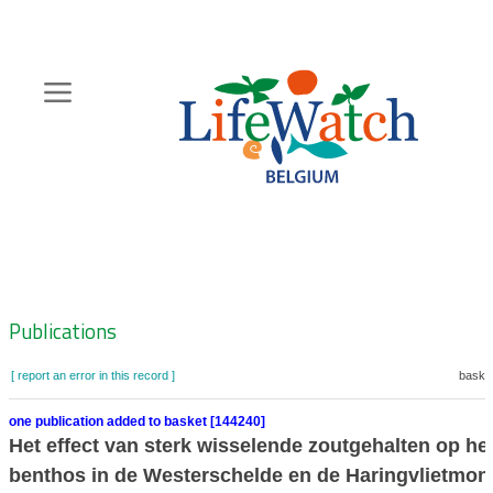
Skip
to
main
content
Hoofdnavigatie
Zoeknavigatie
Publications
[ report an error in this record ]
basket
one publication added to basket [144240]
Het effect van sterk wisselende zoutgehalten op he
benthos in de Westerschelde en de Haringvlietmon