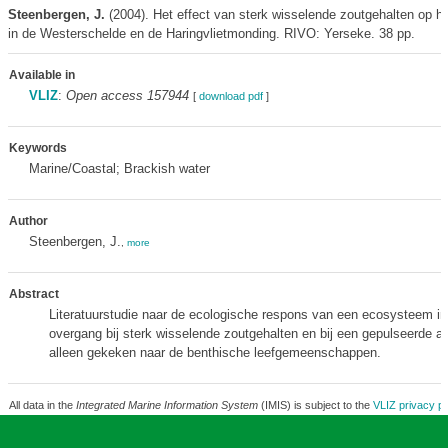
Steenbergen, J.
(2004). Het effect van sterk wisselende zoutgehalten op h
in de Westerschelde en de Haringvlietmonding. RIVO: Yerseke. 38 pp.
Available in
VLIZ
:
Open access 157944
[
download pdf
]
Keywords
Marine/Coastal; Brackish water
Author
Steenbergen, J.
,
more
Abstract
Literatuurstudie naar de ecologische respons van een ecosysteem in
overgang bij sterk wisselende zoutgehalten en bij een gepulseerde afv
alleen gekeken naar de benthische leefgemeenschappen.
All data in the
Integrated Marine Information System
(IMIS) is subject to the
VLIZ privacy po