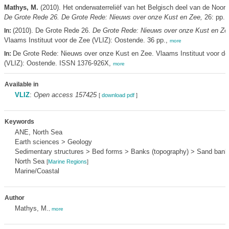
Mathys, M.
(2010). Het onderwaterreliëf van het Belgisch deel van de Noor
De Grote Rede 26. De Grote Rede: Nieuws over onze Kust en Zee,
26: pp. 
(2010). De Grote Rede 26.
De Grote Rede: Nieuws over onze Kust en Ze
In:
Vlaams Instituut voor de Zee (VLIZ): Oostende. 36 pp.,
more
De Grote Rede: Nieuws over onze Kust en Zee. Vlaams Instituut voor de
In:
(VLIZ): Oostende. ISSN 1376-926X,
more
Available in
VLIZ
:
Open access 157425
[
download pdf
]
Keywords
ANE, North Sea
Earth sciences > Geology
Sedimentary structures > Bed forms > Banks (topography) > Sand bank
North Sea
[
Marine Regions
]
Marine/Coastal
Author
Mathys, M.
,
more