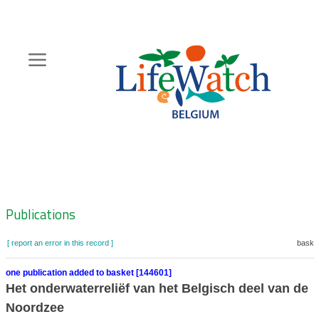
Skip
to
main
content
Hoofdnavigatie
Zoeknavigatie
Publications
[ report an error in this record ]
basket
one publication added to basket [144601]
Het onderwaterreliëf van het Belgisch deel van de
Noordzee