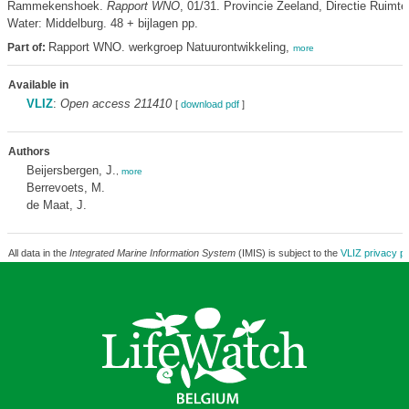
Rammekenshoek.
Rapport WNO
, 01/31. Provincie Zeeland, Directie Ruimte
Water: Middelburg. 48 + bijlagen pp.
Rapport WNO. werkgroep Natuurontwikkeling,
Part of:
more
Available in
VLIZ
:
Open access 211410
[
download pdf
]
Authors
Beijersbergen, J.
,
more
Berrevoets, M.
de Maat, J.
All data in the
Integrated Marine Information System
(IMIS) is subject to the
VLIZ privacy po