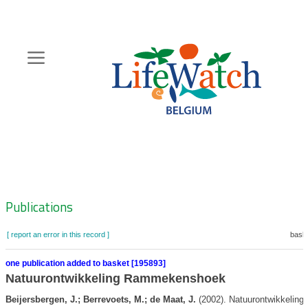
Skip
to
main
content
Hoofdnavigatie
Zoeknavigatie
Publications
[ report an error in this record ]
baske
one publication added to basket [195893]
Natuurontwikkeling Rammekenshoek
Beijersbergen, J.; Berrevoets, M.; de Maat, J.
(2002). Natuurontwikkeling