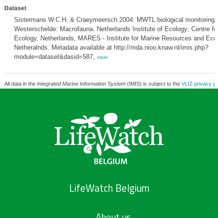
Dataset
Sistermans W.C.H. & Craeymeersch 2004: MWTL biological monitoring 
Westerschelde: Macrofauna. Netherlands Institute of Ecology; Centre fo
Ecology, Netherlands, MARES - Institute for Marine Resources and Eco
Netheralnds. Metadata available at http://mda.nioo.knaw.nl/imis.php?
module=dataset&dasid=587,
more
All data in the
Integrated Marine Information System
(IMIS) is subject to the
VLIZ privacy po
LifeWatch Belgium
About us