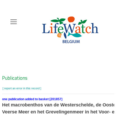
Skip
to
main
content
Hoofdnavigatie
Zoeknavigatie
Publications
[ report an error in this record ]
one publication added to basket [201857]
Het macrobenthos van de Westerschelde, de Ooster
Veerse Meer en het Grevelingenmeer in het Voor- e