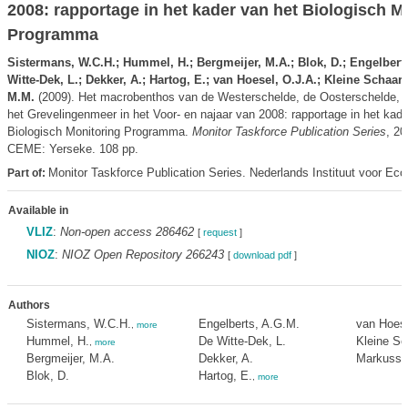
2008: rapportage in het kader van het Biologisch M
Programma
Sistermans, W.C.H.; Hummel, H.; Bergmeijer, M.A.; Blok, D.; Engelbert
Witte-Dek, L.; Dekker, A.; Hartog, E.; van Hoesel, O.J.A.; Kleine Schaar
M.M.
(2009). Het macrobenthos van de Westerschelde, de Oosterschelde, 
het Grevelingenmeer in het Voor- en najaar van 2008: rapportage in het kade
Biologisch Monitoring Programma.
Monitor Taskforce Publication Series
, 2
CEME: Yerseke. 108 pp.
Monitor Taskforce Publication Series. Nederlands Instituut voor Eco
Part of:
Available in
VLIZ
:
Non-open access 286462
[
request
]
NIOZ
:
NIOZ Open Repository 266243
[
download pdf
]
Authors
Sistermans, W.C.H.
Engelberts, A.G.M.
van Hoese
,
more
Hummel, H.
De Witte-Dek, L.
Kleine Sc
,
more
Bergmeijer, M.A.
Dekker, A.
Markusse
Blok, D.
Hartog, E.
,
more