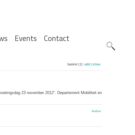
ws
Events
Contact
Zoeknavig
basket (1):
add
|
show
moetingsdag 23 november 2012”. Departement Mobiliteit en
Author