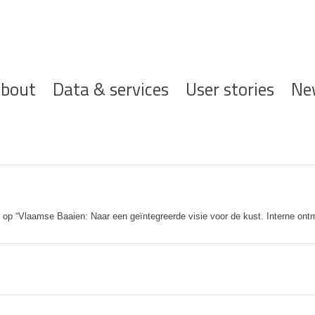
ofdnavigatie
bout
Data & services
User stories
Ne
 op “Vlaamse Baaien: Naar een geïntegreerde visie voor de kust. Interne ont