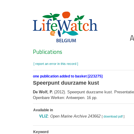
Skip
to
main
content
Ho
A
Search
Publications
[ report an error in this record ]
one publication added to basket [223275]
Speerpunt duurzame kust
De Wolf, P.
(2012). Speerpunt duurzame kust. Presentatie
Openbare Werken: Antwerpen. 16 pp.
Available in
VLIZ
:
Open Marine Archive 243662
[
download pdf
]
Keyword