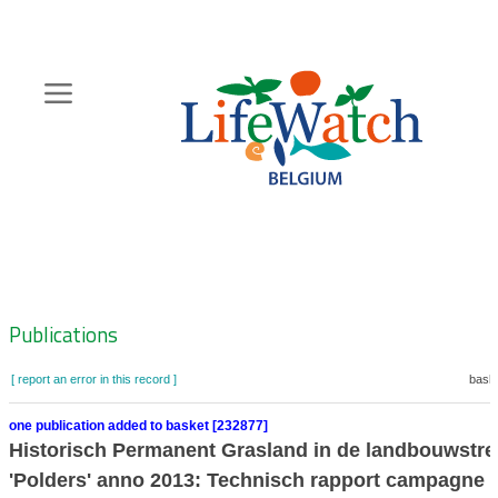
Skip
to
main
content
Hoofdnavigatie
Zoeknavigatie
Publications
[ report an error in this record ]
baske
one publication added to basket [232877]
Historisch Permanent Grasland in de landbouwstre
'Polders' anno 2013: Technisch rapport campagne 