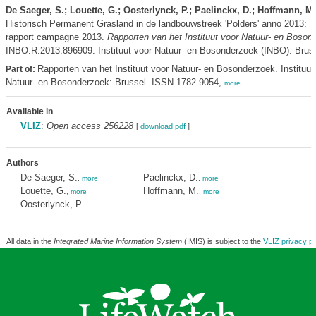
De Saeger, S.; Louette, G.; Oosterlynck, P.; Paelinckx, D.; Hoffmann, M.
Historisch Permanent Grasland in de landbouwstreek 'Polders' anno 2013: 
rapport campagne 2013.
Rapporten van het Instituut voor Natuur- en Boson
INBO.R.2013.896909. Instituut voor Natuur- en Bosonderzoek (INBO): Bruss
Rapporten van het Instituut voor Natuur- en Bosonderzoek. Instituut
Part of:
Natuur- en Bosonderzoek: Brussel. ISSN 1782-9054,
more
Available in
VLIZ
:
Open access 256228
[
download pdf
]
Authors
De Saeger, S.
Paelinckx, D.
,
more
,
more
Louette, G.
Hoffmann, M.
,
more
,
more
Oosterlynck, P.
All data in the
Integrated Marine Information System
(IMIS) is subject to the
VLIZ privacy po