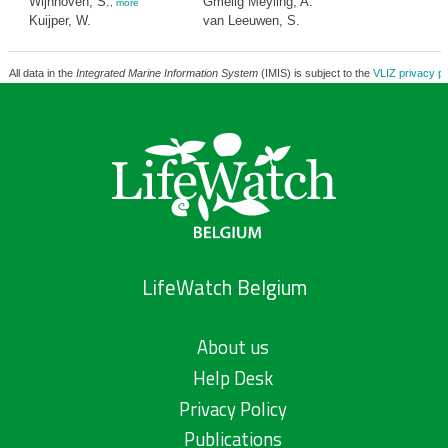
Wijnhoven, S.
Gmelig Meyling, A.
,
more
Kuijper, W.
van Leeuwen, S.
All data in the
Integrated Marine Information System
(IMIS) is subject to the
VLIZ privacy po
LifeWatch Belgium
About us
Help Desk
Privacy Policy
Publications