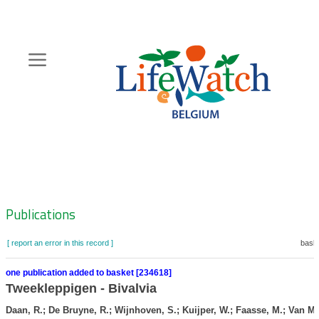
Skip
to
main
content
Hoofdnavigatie
Zoeknavigatie
Publications
[ report an error in this record ]
baske
one publication added to basket [234618]
Tweekleppigen - Bivalvia
Daan, R.; De Bruyne, R.; Wijnhoven, S.; Kuijper, W.; Faasse, M.; Van Mo