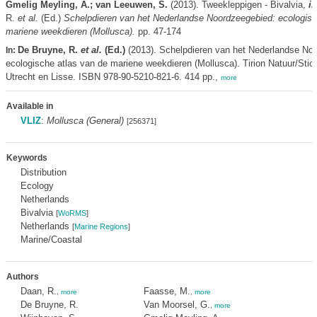
Gmelig Meyling, A.; van Leeuwen, S.
(2013). Tweekleppigen - Bivalvia,
in
R.
et al.
(Ed.)
Schelpdieren van het Nederlandse Noordzeegebied: ecologisc
mariene weekdieren (Mollusca).
pp. 47-174
De Bruyne, R.
et al.
(Ed.)
(2013). Schelpdieren van het Nederlandse No
In:
ecologische atlas van de mariene weekdieren (Mollusca). Tirion Natuur/Sti
Utrecht en Lisse. ISBN 978-90-5210-821-6. 414 pp.,
more
Available in
VLIZ
:
Mollusca (General)
[256371]
Keywords
Distribution
Ecology
Netherlands
Bivalvia
[
WoRMS
]
Netherlands
[
Marine Regions
]
Marine/Coastal
Authors
Daan, R.
Faasse, M.
,
more
,
more
De Bruyne, R.
Van Moorsel, G.
,
more