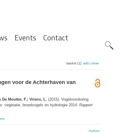
ws
Events
Contact
Zoeknavig
basket (1):
add
|
show
ingen voor de Achterhaven van
 De Meutter, F.; Vriens, L.
(2015). Vogelmonitoring
s: vegetatie, broedvogels en hydrologie 2014.
Rapport
ore
Authors