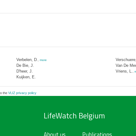
Verbelen, D.
Verschuere
,
more
De Bie, J.
Van De Meut
D'heer, J.
Vriens, L.
,
Kuijken, E.
to the
VLIZ privacy policy
LifeWatch Belgium
About us
Publications