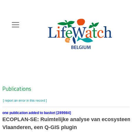
Skip
to
main
content
Hoofdnavigatie
Zoeknavigatie
Publications
[ report an error in this record ]
one publication added to basket [289984]
ECOPLAN-SE: Ruimtelijke analyse van ecosysteem
Vlaanderen, een Q-GIS plugin