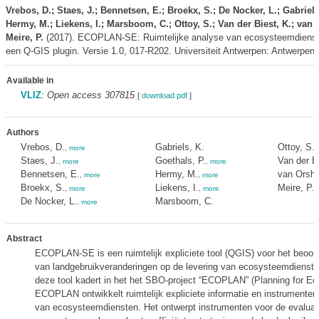
Vrebos, D.; Staes, J.; Bennetsen, E.; Broekx, S.; De Nocker, L.; Gabriels
Hermy, M.; Liekens, I.; Marsboom, C.; Ottoy, S.; Van der Biest, K.; van 
Meire, P.
(2017). ECOPLAN-SE: Ruimtelijke analyse van ecosysteemdienste
een Q-GIS plugin. Versie 1.0, 017-R202. Universiteit Antwerpen: Antwerpen.
Available in
VLIZ
:
Open access 307815
[
download pdf
]
Authors
Vrebos, D.
Gabriels, K.
Ottoy, S.
,
more
Staes, J.
Goethals, P.
Van der Bi
,
more
,
more
Bennetsen, E.
Hermy, M.
van Orsho
,
more
,
more
Broekx, S.
Liekens, I.
Meire, P.
,
more
,
more
,
De Nocker, L.
Marsboom, C.
,
more
Abstract
ECOPLAN-SE is een ruimtelijk expliciete tool (QGIS) voor het beoor
van landgebruikveranderingen op de levering van ecosysteemdienste
deze tool kadert in het het SBO-project “ECOPLAN” (Planning for E
ECOPLAN ontwikkelt ruimtelijk expliciete informatie en instrumenten
van ecosysteemdiensten. Het ontwerpt instrumenten voor de evaluati