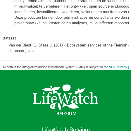
ecosystemen als een kostenefficiënte strategie om de landgebruiksef
milieukwaliteit te verbeteren. Het ontwikkelt open source eindproduct
identificeren, kwantificeren, waarderen, valideren en monitoren van
Deze producten kunnen door administraties en consultants worden in
projectontwikkeling, kosten-baten analyses, milieueffecten rapporteri
Dataset
Van der Biest K., Staes J. (2017). Ecosystem services of the Flemish c
database.,
more
All data in the
Integrated Marine Information System
(IMIS) is subject to the
VLIZ privacy po
LifeWatch Belgium