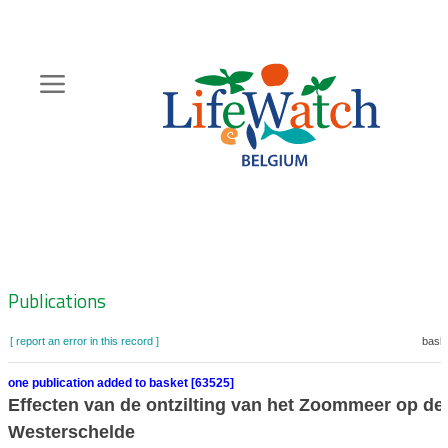
Skip
to
main
content
Hoofdnavigatie
Zoeknavigatie
Publications
[ report an error in this record ]
baske
one publication added to basket [63525]
Effecten van de ontzilting van het Zoommeer op de
Westerschelde