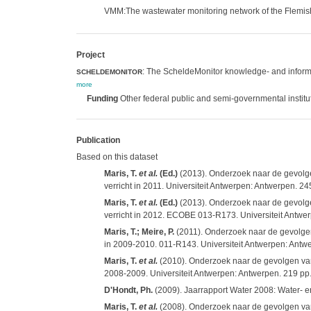
VMM:The wastewater monitoring network of the Flemi
Project
: The ScheldeMonitor knowledge- and informa
SCHELDEMONITOR
more
Funding
Other federal public and semi-governmental institu
Publication
Based on this dataset
Maris, T.
et al.
(Ed.)
(2013). Onderzoek naar de gevolgen
verricht in 2011. Universiteit Antwerpen: Antwerpen. 24
Maris, T.
et al.
(Ed.)
(2013). Onderzoek naar de gevolgen
verricht in 2012. ECOBE 013-R173. Universiteit Antwer
Maris, T.; Meire, P.
(2011). Onderzoek naar de gevolgen 
in 2009-2010. 011-R143. Universiteit Antwerpen: Antw
Maris, T.
et al.
(2010). Onderzoek naar de gevolgen van 
2008-2009. Universiteit Antwerpen: Antwerpen. 219 pp
D'Hondt, Ph.
(2009). Jaarrapport Water 2008: Water- e
Maris, T.
et al.
(2008). Onderzoek naar de gevolgen van 