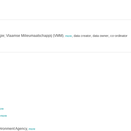
rgie; Vlaamse Milieumaatschappij (VMM)
,
,
,
data creator
data owner
co-ordinator
,
more
ore
,
more
vironment Agency,
more