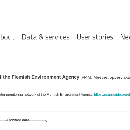
ofdnavigatie
bout
Data & services
User stories
Ne
f the Flemish Environment Agency
[VMM: Meetnet oppervlakte
ter monitoring network of the Flemish Environment Agency.
https://marineinfo.org/
Archived data