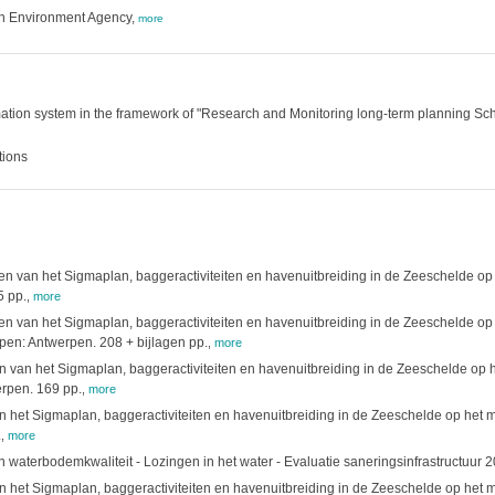
sh Environment Agency,
more
tion system in the framework of "Research and Monitoring long-term planning Schel
tions
 van het Sigmaplan, baggeractiviteiten en havenuitbreiding in de Zeeschelde op 
5 pp.
,
more
 van het Sigmaplan, baggeractiviteiten en havenuitbreiding in de Zeeschelde op 
pen: Antwerpen. 208 + bijlagen pp.
,
more
van het Sigmaplan, baggeractiviteiten en havenuitbreiding in de Zeeschelde op he
erpen. 169 pp.
,
more
het Sigmaplan, baggeractiviteiten en havenuitbreiding in de Zeeschelde op het mil
.
,
more
n waterbodemkwaliteit - Lozingen in het water - Evaluatie saneringsinfrastructuu
het Sigmaplan, baggeractiviteiten en havenuitbreiding in de Zeeschelde op het mi