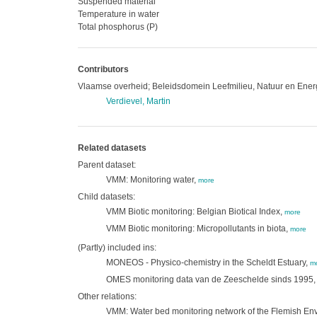
Suspended material
Temperature in water
Total phosphorus (P)
Contributors
Vlaamse overheid; Beleidsdomein Leefmilieu, Natuur en Ene
Verdievel, Martin
Related datasets
Parent dataset:
VMM: Monitoring water,
more
Child datasets:
VMM Biotic monitoring: Belgian Biotical Index,
more
VMM Biotic monitoring: Micropollutants in biota,
more
(Partly) included ins:
MONEOS - Physico-chemistry in the Scheldt Estuary,
m
OMES monitoring data van de Zeeschelde sinds 1995
Other relations:
VMM: Water bed monitoring network of the Flemish En