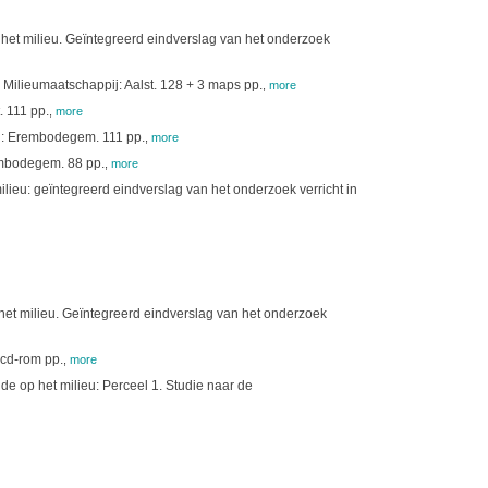
het milieu. Geïntegreerd eindverslag van het onderzoek
 Milieumaatschappij: Aalst. 128 + 3 maps pp.
,
more
. 111 pp.
,
more
ij: Erembodegem. 111 pp.
,
more
rembodegem. 88 pp.
,
more
ieu: geïntegreerd eindverslag van het onderzoek verricht in
het milieu. Geïntegreerd eindverslag van het onderzoek
 cd-rom pp.
,
more
e op het milieu: Perceel 1. Studie naar de