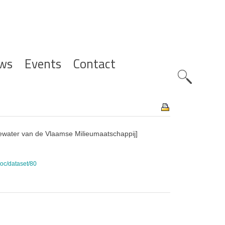
ws
Events
Contact
Zoeknavig
water van de Vlaamse Milieumaatschappij]
doc/dataset/80