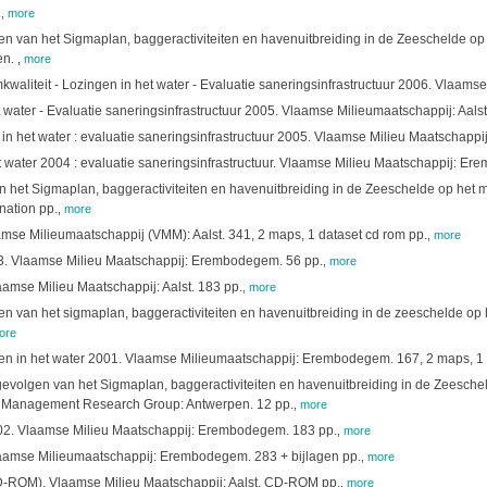
.
,
more
 van het Sigmaplan, baggeractiviteiten en havenuitbreiding in de Zeeschelde op 
en.
,
more
aliteit - Lozingen in het water - Evaluatie saneringsinfrastructuur 2006. Vlaamse
 water - Evaluatie saneringsinfrastructuur 2005. Vlaamse Milieumaatschappij: Aalst
 in het water : evaluatie saneringsinfrastructuur 2005. Vlaamse Milieu Maatschapp
et water 2004 : evaluatie saneringsinfrastructuur. Vlaamse Milieu Maatschappij: E
het Sigmaplan, baggeractiviteiten en havenuitbreiding in de Zeeschelde op het mil
nation pp.
,
more
aamse Milieumaatschappij (VMM): Aalst. 341, 2 maps, 1 dataset cd rom pp.
,
more
003. Vlaamse Milieu Maatschappij: Erembodegem. 56 pp.
,
more
aamse Milieu Maatschappij: Aalst. 183 pp.
,
more
 van het sigmaplan, baggeractiviteiten en havenuitbreiding in de zeeschelde op 
ore
ngen in het water 2001. Vlaamse Milieumaatschappij: Erembodegem. 167, 2 maps, 1
volgen van het Sigmaplan, baggeractiviteiten en havenuitbreiding in de Zeescheld
em Management Research Group: Antwerpen. 12 pp.
,
more
 2002. Vlaamse Milieu Maatschappij: Erembodegem. 183 pp.
,
more
Vlaamse Milieumaatschappij: Erembodegem. 283 + bijlagen pp.
,
more
(CD-ROM). Vlaamse Milieu Maatschappij: Aalst. CD-ROM pp.
,
more