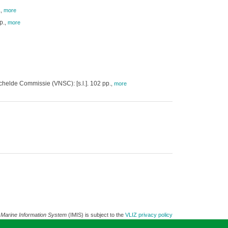
.
,
more
p.
,
more
elde Commissie (VNSC): [s.l.]. 102 pp.
,
more
 Marine Information System
(IMIS) is subject to the
VLIZ privacy policy