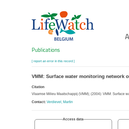
Skip
to
main
content
Ho
A
Search
Publications
[ report an error in this record ]
VMM: Surface water monitoring network o
Citation
Vlaamse Milieu Maatschappij (VMM); (2004): VMM: Surface wa
Contact:
Verdievel, Martin
Access data