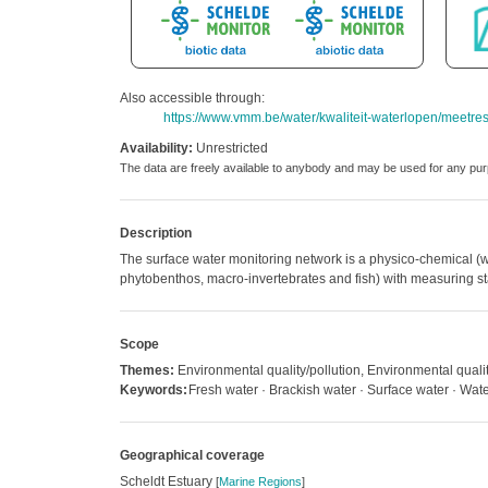
Also accessible through:
https://www.vmm.be/water/kwaliteit-waterlopen/meetres
Availability:
Unrestricted
The data are freely available to anybody and may be used for any 
Description
The surface water monitoring network is a physico-chemical (w
phytobenthos, macro-invertebrates and fish) with measuring st
Scope
Themes:
Environmental quality/pollution, Environmental qualit
Keywords:
Fresh water · Brackish water · Surface water · Wate
Geographical coverage
Scheldt Estuary
[
Marine Regions
]