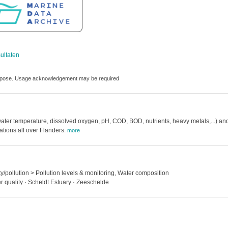
ultaten
purpose. Usage acknowledgement may be required
ater temperature, dissolved oxygen, pH, COD, BOD, nutrients, heavy metals,...) an
ations all over Flanders.
more
y/pollution > Pollution levels & monitoring, Water composition
r quality · Scheldt Estuary · Zeeschelde