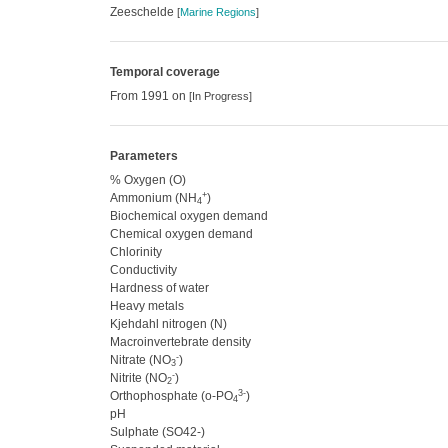
Zeeschelde
[
Marine Regions
]
Temporal coverage
From 1991 on
[In Progress]
Parameters
% Oxygen (O)
+
Ammonium (NH
)
4
Biochemical oxygen demand
Chemical oxygen demand
Chlorinity
Conductivity
Hardness of water
Heavy metals
Kjehdahl nitrogen (N)
Macroinvertebrate density
-
Nitrate (NO
)
3
-
Nitrite (NO
)
2
3-
Orthophosphate (o-PO
)
4
pH
Sulphate (SO42-)