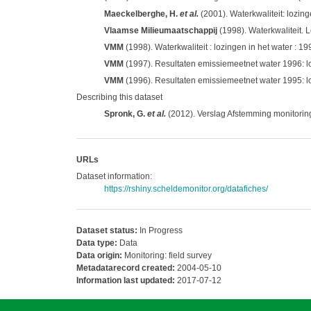
Maeckelberghe, H.
et al.
(2001). Waterkwaliteit: lozi
Vlaamse Milieumaatschappij
(1998). Waterkwaliteit. L
VMM
(1998). Waterkwaliteit : lozingen in het water :
VMM
(1997). Resultaten emissiemeetnet water 1996: l
VMM
(1996). Resultaten emissiemeetnet water 1995: l
Describing this dataset
Spronk, G.
et al.
(2012). Verslag Afstemming monitorin
URLs
Dataset information:
https://rshiny.scheldemonitor.org/datafiches/
Dataset status:
In Progress
Data type:
Data
Data origin:
Monitoring: field survey
Metadatarecord created:
2004-05-10
Information last updated:
2017-07-12