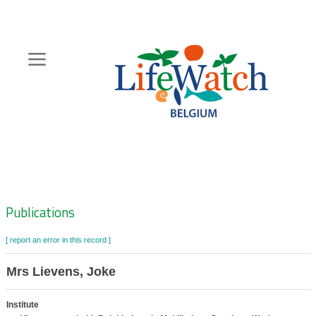
Skip
to
main
content
Hoofdnavigatie
Zoeknavigatie
Publications
[ report an error in this record ]
Mrs Lievens, Joke
Institute