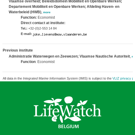
Vlaamse overheid; Beleidsdomein Mobiliteit en Openbare Werken;
Departement Mobiliteit en Openbare Werken; Afdeling Haven- en
Waterbeleid (HWB)
,
more
Function:
Economist
Direct contact at institute:
Tel.:
+32-(0)2-553 14 84
E-mail:
Previous institute
Administratie Waterwegen en Zeewezen; Vlaamse Nautische Autoriteit
,
m
Function
: Economist
All data in the
Integrated Marine Information System
(IMIS) is subject to the
VLIZ privacy po