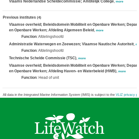
Vlaams Nederlandse Scheldecommissie; Ambtelijk College
,
more
Previous institutes
(4)
Vlaamse overheid; Beleidsdomein Mobiliteit en Openbare Werken; Departe
en Openbare Werken; Afdeling Algemeen Beleid
,
more
Function
: Afdelingshoofd
Administratie Waterwegen en Zeewezen; Vlaamse Nautische Autoriteit
,
m
Function
: Afdelingshoofd
Technische Schelde Commissie (TSC)
,
more
Vlaamse overheid; Beleidsdomein Mobiliteit en Openbare Werken; Departe
en Openbare Werken; Afdeling Haven- en Waterbeleid (HWB)
,
more
Function
: Head of unit
All data in the
Integrated Marine Information System
(IMIS) is subject to the
VLIZ privacy po