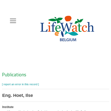
Skip
to
main
content
Hoofdnavigatie
Zoeknavigatie
Publications
[ report an error in this record ]
Eng. Hoet, Ilse
Institute