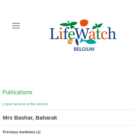
Skip
to
main
content
Hoofdnavigatie
Zoeknavigatie
Publications
[ report an error in this record ]
Mrs Bashar, Baharak
Previous institutes
(2)