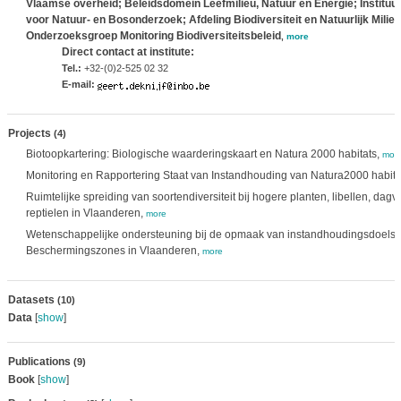
Vlaamse overheid; Beleidsdomein Leefmilieu, Natuur en Energie; Instituut
voor Natuur- en Bosonderzoek; Afdeling Biodiversiteit en Natuurlijk Milieu
Onderzoeksgroep Monitoring Biodiversiteitsbeleid
,
more
Direct contact at institute:
Tel.:
+32-(0)2-525 02 32
E-mail:
Projects
(4)
Biotoopkartering: Biologische waarderingskaart en Natura 2000 habitats,
mor
Monitoring en Rapportering Staat van Instandhouding van Natura2000 habita
Ruimtelijke spreiding van soortendiversiteit bij hogere planten, libellen, dag
reptielen in Vlaanderen,
more
Wetenschappelijke ondersteuning bij de opmaak van instandhoudingsdoelste
Beschermingszones in Vlaanderen,
more
Datasets
(10)
Data
[
show
]
Publications
(9)
Book
[
show
]