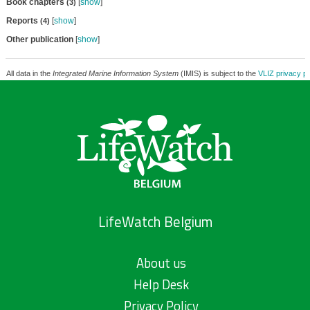
Book chapters
[
show
]
(3)
Reports
[
show
]
(4)
Other publication
[
show
]
All data in the
Integrated Marine Information System
(IMIS) is subject to the
VLIZ privacy po
LifeWatch Belgium
About us
Help Desk
Privacy Policy