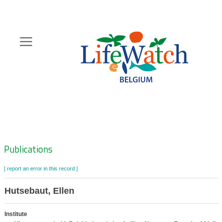
Skip
to
main
content
Hoofdnavigatie
Zoeknavigatie
Publications
[ report an error in this record ]
Hutsebaut, Ellen
Institute