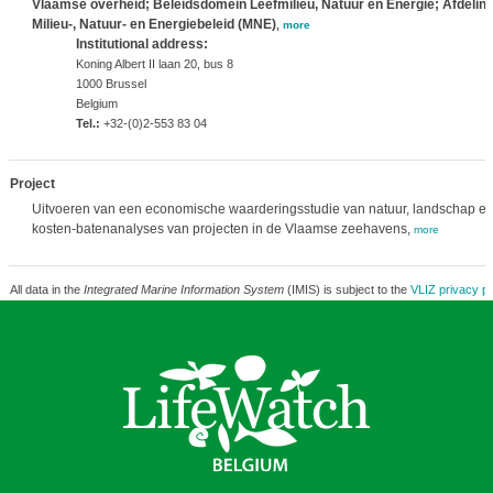
Vlaamse overheid; Beleidsdomein Leefmilieu, Natuur en Energie; Afdelin
Milieu-, Natuur- en Energiebeleid (MNE)
,
more
Institutional address:
Koning Albert II laan 20, bus 8
1000 Brussel
Belgium
Tel.:
+32-(0)2-553 83 04
Project
Uitvoeren van een economische waarderingsstudie van natuur, landschap en
kosten-batenanalyses van projecten in de Vlaamse zeehavens,
more
All data in the
Integrated Marine Information System
(IMIS) is subject to the
VLIZ privacy po