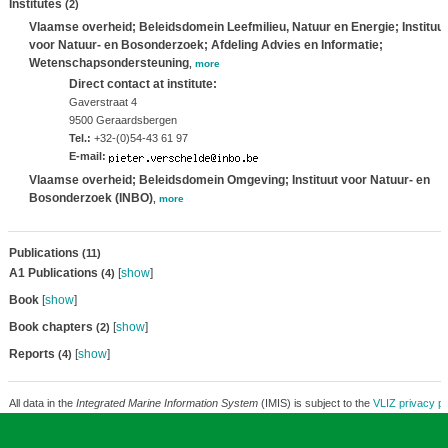
Institutes
(2)
Vlaamse overheid; Beleidsdomein Leefmilieu, Natuur en Energie; Instituut
voor Natuur- en Bosonderzoek; Afdeling Advies en Informatie;
Wetenschapsondersteuning
,
more
Direct contact at institute:
Gaverstraat 4
9500 Geraardsbergen
Tel.:
+32-(0)54-43 61 97
E-mail:
Vlaamse overheid; Beleidsdomein Omgeving; Instituut voor Natuur- en
Bosonderzoek (INBO)
,
more
Publications
(11)
A1 Publications
[
show
]
(4)
Book
[
show
]
Book chapters
[
show
]
(2)
Reports
[
show
]
(4)
All data in the
Integrated Marine Information System
(IMIS) is subject to the
VLIZ privacy po