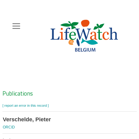
Skip
to
main
content
Hoofdnavigatie
Zoeknavigatie
Publications
[ report an error in this record ]
Verschelde, Pieter
ORCID