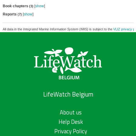
Book chapters
[
show
]
(3)
Reports
[
show
]
(7)
All data in the
Integrated Marine Information System
(IMIS) is subject to the
VLIZ privacy po
LifeWatch Belgium
About us
Help Desk
Privacy Policy