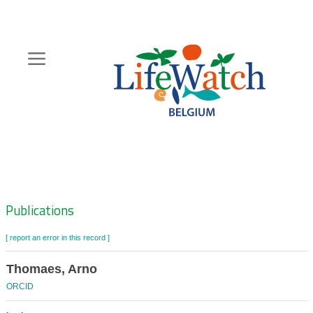
Skip
to
main
content
Hoofdnavigatie
Zoeknavigatie
Publications
[ report an error in this record ]
Thomaes, Arno
ORCID