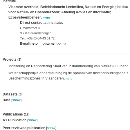
Institute
Vlaamse overheid; Beleidsdomein Leefmilieu, Natuur en Energie; Instituut
voor Natuur- en Bosonderzoek; Afdeling Advies en Informatie;
Ecosysteembeheer
,
more
Direct contact at institute:
Gaverstraat 4
9500 Geraardsbergen
Tel.:
+32-(0)54-43 61 72
E-mail:
Projects
(2)
Monitoring en Rapportering Staat van Instandhouding van Natura2000 habita
Wetenschappelijke ondersteuning bij de opmaak van instandhoudingsdoelste
Beschermingszones in Vlaanderen,
more
Datasets
(3)
Data
[
show
]
Publications
(12)
A1 Publication
[
show
]
Peer reviewed publication
[
show
]