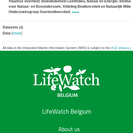
Vlaamse overheid; Beleidsdomein Leefmilieu, Natuur en Energie; Instituut
voor Natuur- en Bosonderzoek; Afdeling Biodiversiteit en Natuurlijk Milieu
Onderzoeksgroep Soortendiversiteit
,
more
Datasets
(2)
Data
[
show
]
All data in the
Integrated Marine Information System
(IMIS) is subject to the
VLIZ privacy po
LifeWatch Belgium
About us