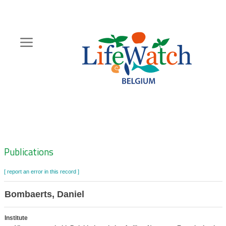
Skip
to
main
content
Hoofdnavigatie
Zoeknavigatie
Publications
[ report an error in this record ]
Bombaerts, Daniel
Institute