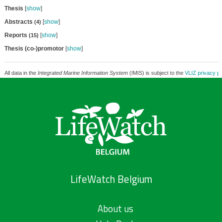
Thesis
[
show
]
Abstracts
[
show
]
(4)
Reports
[
show
]
(15)
Thesis (co-)promotor
[
show
]
All data in the
Integrated Marine Information System
(IMIS) is subject to the
VLIZ privacy po
LifeWatch Belgium
About us