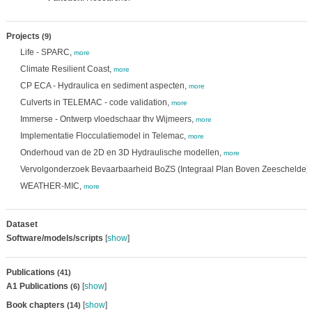
Projects
(9)
Life - SPARC,
more
Climate Resilient Coast,
more
CP ECA - Hydraulica en sediment aspecten,
more
Culverts in TELEMAC - code validation,
more
Immerse - Ontwerp vloedschaar thv Wijmeers,
more
Implementatie Flocculatiemodel in Telemac,
more
Onderhoud van de 2D en 3D Hydraulische modellen,
more
Vervolgonderzoek Bevaarbaarheid BoZS (Integraal Plan Boven Zeeschelde)
WEATHER-MIC,
more
Dataset
Software/models/scripts
[
show
]
Publications
(41)
A1 Publications
[
show
]
(6)
Book chapters
[
show
]
(14)