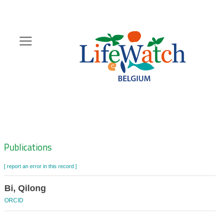
Skip
to
main
content
Hoofdnavigatie
Zoeknavigatie
Publications
[ report an error in this record ]
Bi, Qilong
ORCID