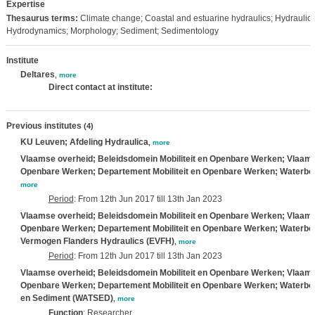
Expertise
Thesaurus terms:
Climate change; Coastal and estuarine hydraulics; Hydraulic
Hydrodynamics; Morphology; Sediment; Sedimentology
Institute
Deltares
,
more
Direct contact at institute:
Previous institutes
(4)
KU Leuven; Afdeling Hydraulica
,
more
Vlaamse overheid; Beleidsdomein Mobiliteit en Openbare Werken; Vlaams M
Openbare Werken; Departement Mobiliteit en Openbare Werken; Waterbo
more
Period
: From 12th Jun 2017 till 13th Jan 2023
Vlaamse overheid; Beleidsdomein Mobiliteit en Openbare Werken; Vlaams M
Openbare Werken; Departement Mobiliteit en Openbare Werken; Waterbo
Vermogen Flanders Hydraulics (EVFH)
,
more
Period
: From 12th Jun 2017 till 13th Jan 2023
Vlaamse overheid; Beleidsdomein Mobiliteit en Openbare Werken; Vlaams M
Openbare Werken; Departement Mobiliteit en Openbare Werken; Waterbo
en Sediment (WATSED)
,
more
Function
: Researcher