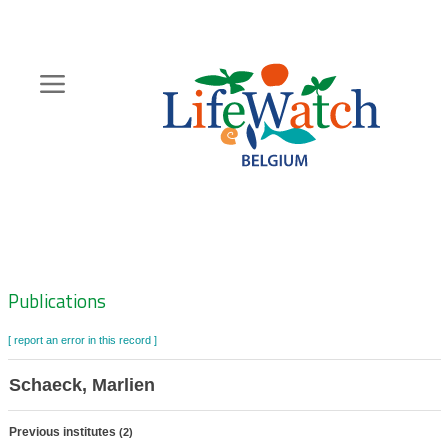
Skip
to
main
content
Hoofdnavigatie
Zoeknavigatie
Publications
[ report an error in this record ]
Schaeck, Marlien
Previous institutes
(2)