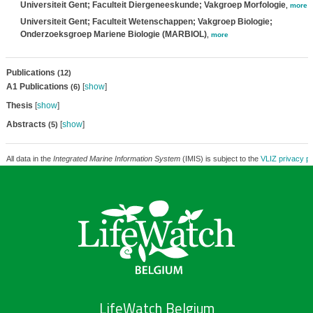
Universiteit Gent; Faculteit Diergeneeskunde; Vakgroep Morfologie
,
more
Universiteit Gent; Faculteit Wetenschappen; Vakgroep Biologie;
Onderzoeksgroep Mariene Biologie (MARBIOL)
,
more
Publications
(12)
A1 Publications
[
show
]
(6)
Thesis
[
show
]
Abstracts
[
show
]
(5)
All data in the
Integrated Marine Information System
(IMIS) is subject to the
VLIZ privacy po
LifeWatch Belgium