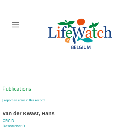
Skip
to
main
content
Hoofdnavigatie
Zoeknavigatie
Publications
[ report an error in this record ]
van der Kwast, Hans
ORCID
ResearcherID