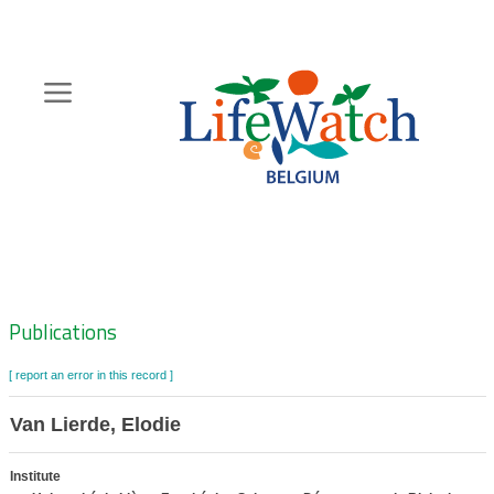
Skip
to
main
content
Hoofdnavigatie
Zoeknavigatie
Publications
[ report an error in this record ]
Van Lierde, Elodie
Institute