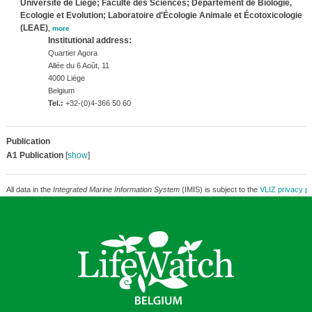
Université de Liège; Faculté des Sciences; Département de Biologie,
Ecologie et Evolution; Laboratoire d'Écologie Animale et Écotoxicologie
(LEAE)
,
more
Institutional address:
Quartier Agora
Allée du 6 Août, 11
4000 Liège
Belgium
Tel.:
+32-(0)4-366 50 60
Publication
A1 Publication
[
show
]
All data in the
Integrated Marine Information System
(IMIS) is subject to the
VLIZ privacy po