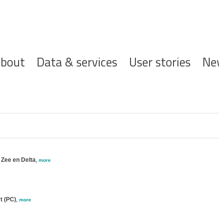
ofdnavigatie
bout
Data & services
User stories
Ne
; Zee en Delta
,
more
t (PC)
,
more