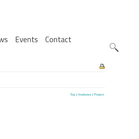
ws
Events
Contact
Zoeknavig
Top
|
Institutes
|
Project