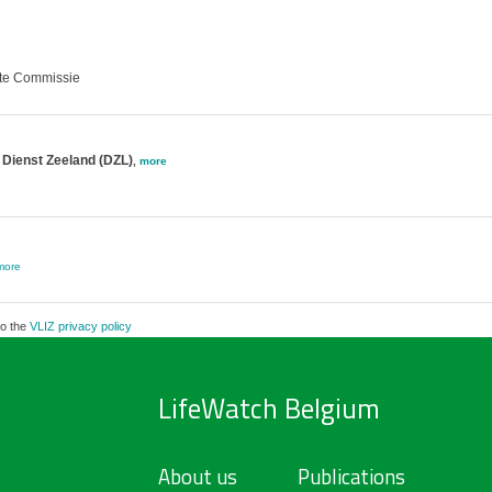
nte Commissie
; Dienst Zeeland (DZL)
,
more
more
to the
VLIZ privacy policy
LifeWatch Belgium
About us
Publications