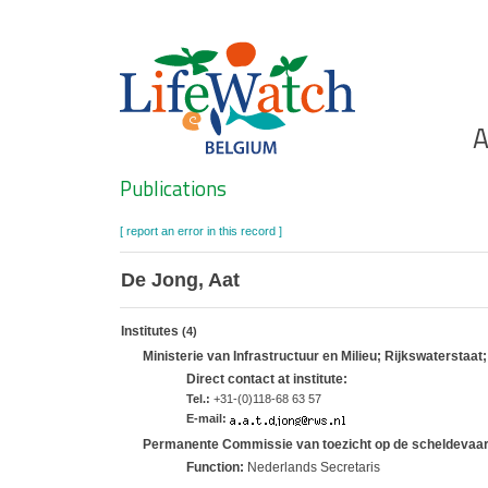
Skip
to
main
content
Ho
A
Search
Publications
[ report an error in this record ]
De Jong, Aat
Institutes
(4)
Ministerie van Infrastructuur en Milieu; Rijkswaterstaat
Direct contact at institute:
Tel.:
+31-(0)118-68 63 57
E-mail:
Permanente Commissie van toezicht op de scheldevaar
Function:
Nederlands Secretaris