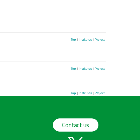
Top
|
Institutes
|
Project
Top
|
Institutes
|
Project
Top
|
Institutes
|
Project
Contact us