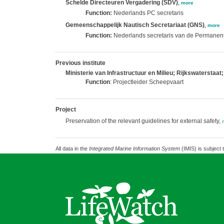
Schelde Directeuren Vergadering (SDV)
,
more
Function:
Nederlands PC secretaris
Gemeenschappelijk Nautisch Secretariaat (GNS)
,
more
Function:
Nederlands secretaris van de Permane
Previous institute
Ministerie van Infrastructuur en Milieu; Rijkswaterstaat
Function
: Projectleider Scheepvaart
Project
Preservation of the relevant guidelines for external safety,
All data in the
Integrated Marine Information System
(IMIS) is subject 