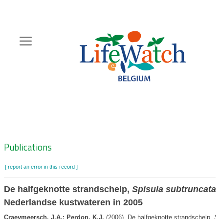
Skip
to
main
content
Hoofdnavigatie
Zoeknavigatie
Publications
[ report an error in this record ]
De halfgeknotte strandschelp,
Spisula subtruncata
Nederlandse kustwateren in 2005
Craeymeersch, J.A.; Perdon, K.J.
(2006). De halfgeknotte strandschelp,
S