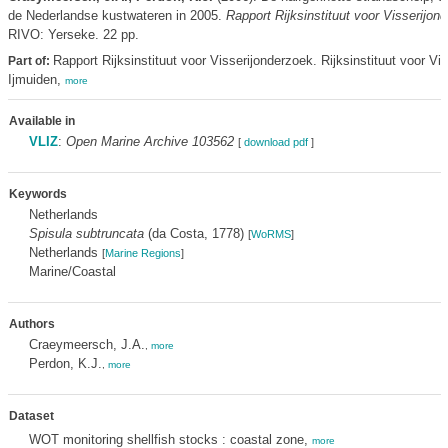
de Nederlandse kustwateren in 2005.
Rapport Rijksinstituut voor Visserijon
RIVO: Yerseke. 22 pp.
Rapport Rijksinstituut voor Visserijonderzoek. Rijksinstituut voor Vi
Part of:
Ijmuiden,
more
Available in
VLIZ
:
Open Marine Archive 103562
[
download pdf
]
Keywords
Netherlands
Spisula subtruncata
(da Costa, 1778)
[
WoRMS
]
Netherlands
[
Marine Regions
]
Marine/Coastal
Authors
Craeymeersch, J.A.
,
more
Perdon, K.J.
,
more
Dataset
WOT monitoring shellfish stocks : coastal zone,
more