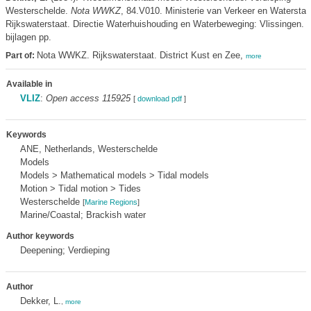
Westerschelde.
Nota WWKZ
, 84.V010. Ministerie van Verkeer en Waterstaa
Rijkswaterstaat. Directie Waterhuishouding en Waterbeweging: Vlissingen. 
bijlagen pp.
Nota WWKZ. Rijkswaterstaat. District Kust en Zee,
Part of:
more
Available in
VLIZ
:
Open access 115925
[
download pdf
]
Keywords
ANE, Netherlands, Westerschelde
Models
Models > Mathematical models > Tidal models
Motion > Tidal motion > Tides
Westerschelde
[
Marine Regions
]
Marine/Coastal; Brackish water
Author keywords
Deepening; Verdieping
Author
Dekker, L.
,
more