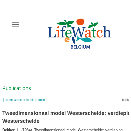
Skip
to
main
content
Hoofdnavigatie
Zoeknavigatie
Publications
[ report an error in this record ]
basket
Tweedimensionaal model Westerschelde: verdiepi
Westerschelde
Dekker, L.
(1984). Tweedimensionaal model Westerschelde: verdieping