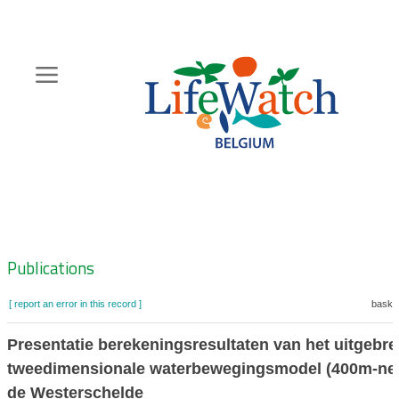
Skip
to
main
content
Hoofdnavigatie
Zoeknavigatie
Publications
[ report an error in this record ]
basket
Presentatie berekeningsresultaten van het uitgebre
tweedimensionale waterbewegingsmodel (400m-net
de Westerschelde