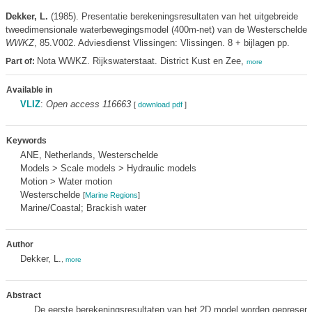
Dekker, L.
(1985). Presentatie berekeningsresultaten van het uitgebreide
tweedimensionale waterbewegingsmodel (400m-net) van de Westerschelde
WWKZ
, 85.V002. Adviesdienst Vlissingen: Vlissingen. 8 + bijlagen pp.
Nota WWKZ. Rijkswaterstaat. District Kust en Zee,
Part of:
more
Available in
VLIZ
:
Open access 116663
[
download pdf
]
Keywords
ANE, Netherlands, Westerschelde
Models > Scale models > Hydraulic models
Motion > Water motion
Westerschelde
[
Marine Regions
]
Marine/Coastal; Brackish water
Author
Dekker, L.
,
more
Abstract
De eerste berekeningsresultaten van het 2D model worden gepresent