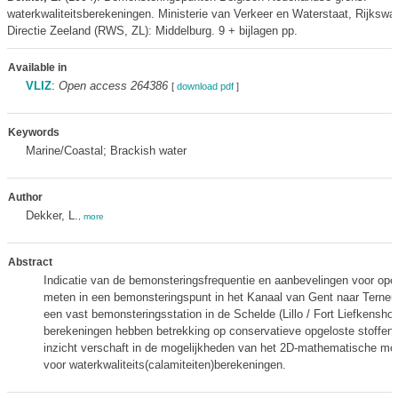
waterkwaliteitsberekeningen. Ministerie van Verkeer en Waterstaat, Rijkswat
Directie Zeeland (RWS, ZL): Middelburg. 9 + bijlagen pp.
Available in
VLIZ
:
Open access 264386
[
download pdf
]
Keywords
Marine/Coastal; Brackish water
Author
Dekker, L.
,
more
Abstract
Indicatie van de bemonsteringsfrequentie en aanbevelingen voor oper
meten in een bemonsteringspunt in het Kanaal van Gent naar Terneu
een vast bemonsteringsstation in de Schelde (Lillo / Fort Liefkensho
berekeningen hebben betrekking op conservatieve opgeloste stoffen
inzicht verschaft in de mogelijkheden van het 2D-mathematische mo
voor waterkwaliteits(calamiteiten)berekeningen.