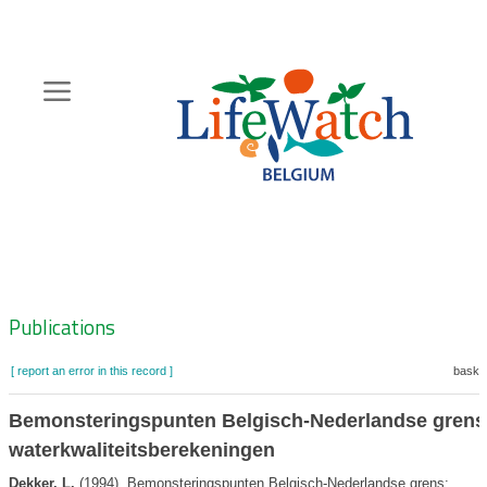
Skip
to
main
content
Hoofdnavigatie
Zoeknavigatie
Publications
[ report an error in this record ]
basket
Bemonsteringspunten Belgisch-Nederlandse grens
waterkwaliteitsberekeningen
Dekker, L.
(1994). Bemonsteringspunten Belgisch-Nederlandse grens: