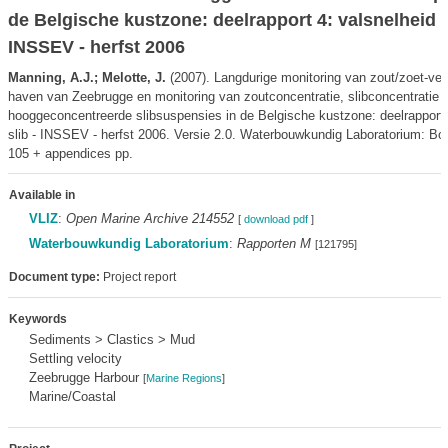
de Belgische kustzone: deelrapport 4: valsnelheid s
INSSEV - herfst 2006
Manning, A.J.; Melotte, J.
(2007). Langdurige monitoring van zout/zoet-verd
haven van Zeebrugge en monitoring van zoutconcentratie, slibconcentratie 
hooggeconcentreerde slibsuspensies in de Belgische kustzone: deelrapport 
slib - INSSEV - herfst 2006. Versie 2.0. Waterbouwkundig Laboratorium: Bor
105 + appendices pp.
Available in
VLIZ
:
Open Marine Archive 214552
[
download pdf
]
Waterbouwkundig Laboratorium
:
Rapporten M
[121795]
Document type:
Project report
Keywords
Sediments > Clastics > Mud
Settling velocity
Zeebrugge Harbour
[
Marine Regions
]
Marine/Coastal