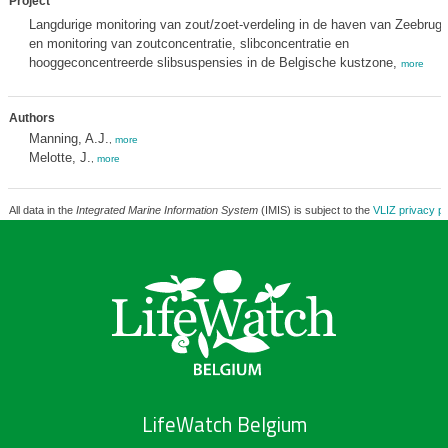
Project
Langdurige monitoring van zout/zoet-verdeling in de haven van Zeebrug
en monitoring van zoutconcentratie, slibconcentratie en
hooggeconcentreerde slibsuspensies in de Belgische kustzone,
more
Authors
Manning, A.J.
,
more
Melotte, J.
,
more
All data in the
Integrated Marine Information System
(IMIS) is subject to the
VLIZ privacy po
LifeWatch Belgium