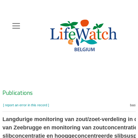
Skip
to
main
content
Hoofdnavigatie
Zoeknavigatie
Publications
[ report an error in this record ]
baske
Langdurige monitoring van zout/zoet-verdeling in 
van Zeebrugge en monitoring van zoutconcentratie
slibconcentratie en hooggeconcentreerde slibsusp