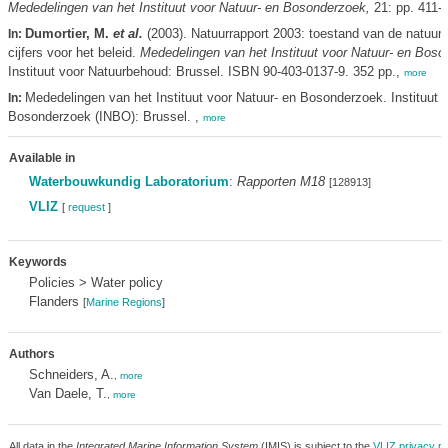
Mededelingen van het Instituut voor Natuur- en Bosonderzoek,
21: pp. 411-
Dumortier, M.
et al.
(2003). Natuurrapport 2003: toestand van de natuur 
In:
cijfers voor het beleid.
Mededelingen van het Instituut voor Natuur- en Bos
Instituut voor Natuurbehoud: Brussel. ISBN 90-403-0137-9. 352 pp.,
more
Mededelingen van het Instituut voor Natuur- en Bosonderzoek. Instituut 
In:
Bosonderzoek (INBO): Brussel. ,
more
Available in
Waterbouwkundig Laboratorium
:
Rapporten M18
[128913]
VLIZ
[
request
]
Keywords
Policies > Water policy
Flanders
[
Marine Regions
]
Authors
Schneiders, A.
,
more
Van Daele, T.
,
more
All data in the
Integrated Marine Information System
(IMIS) is subject to the
VLIZ privacy po