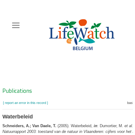
Skip
to
main
content
Hoofdnavigatie
Zoeknavigatie
Publications
[ report an error in this record ]
baske
Waterbeleid
Schneiders, A.; Van Daele, T.
(2005). Waterbeleid,
in
: Dumortier, M.
et al.
(
Natuurrapport 2003: toestand van de natuur in Vlaanderen: cijfers voor het b