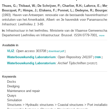
Thues, G.; Thibaut, W.; De Schrijver, P.; Charlier, R.H.; Laforce, E.; Meyv
Boucquet, P.; Himpe, J.; Elskens, F.; Ponnet, L.; Dedeyne, R.; Bourgeoi
(1993). Haven van Antwerpen: renovatie van de bestaande haveninfrastructu
ontsluiten van het Amerikadok, Albert- en 3e havendok voor Panamaxschep
Infrastruct. Leefmilieu 1
: 3-85
Infrastructuur in het leefmilieu. Ministerie van de Vlaamse Gemeenschap
In:
Departement Leefmilieu en Infrastructuur: Brussel. ISSN 0779-7001,
more
Available in
VLIZ
:
Open access 303708
[
download pdf
]
Waterbouwkundig Laboratorium
:
Open Repository 241197
[
OWA
]
Waterbouwkundig Laboratorium
:
Archief Tijdschriften
[141817]
Keywords
Docks
Dredging
Maintenance and repair
Quays
Simulation
Structures > Hydraulic structures > Coastal structures > Port installatio