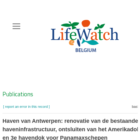
Skip
to
main
content
Hoofdnavigatie
Zoeknavigatie
Publications
[ report an error in this record ]
baske
Haven van Antwerpen: renovatie van de bestaande
haveninfrastructuur, ontsluiten van het Amerikadok,
en 3e havendok voor Panamaxschepen