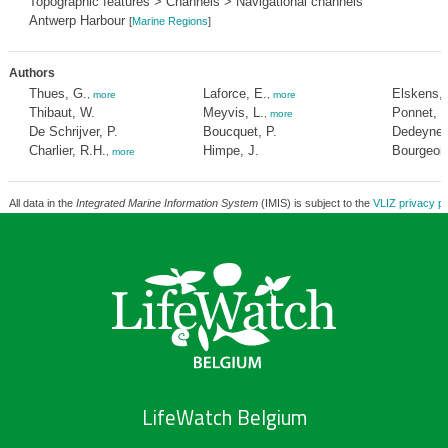
Topographic features > Channels > Navigational channels
Antwerp Harbour
[
Marine Regions
]
Authors
Thues, G.
Laforce, E.
Elskens, 
,
more
,
more
Thibaut, W.
Meyvis, L.
Ponnet, L
,
more
De Schrijver, P.
Boucquet, P.
Dedeyne,
Charlier, R.H.
Himpe, J.
Bourgeois
,
more
All data in the
Integrated Marine Information System
(IMIS) is subject to the
VLIZ privacy po
LifeWatch Belgium