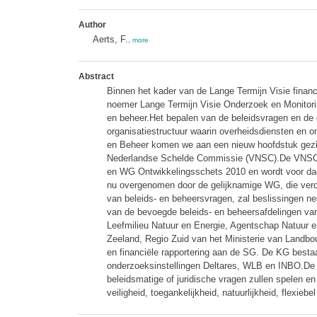
Author
Aerts, F.
,
more
Abstract
Binnen het kader van de Lange Termijn Visie finan
noemer Lange Termijn Visie Onderzoek en Monitori
en beheer.Het bepalen van de beleidsvragen en de
organisatiestructuur waarin overheidsdiensten en 
en Beheer komen we aan een nieuw hoofdstuk gezien
Nederlandse Schelde Commissie (VNSC).De VNSC h
en WG Ontwikkelingsschets 2010 en wordt voor dag
nu overgenomen door de gelijknamige WG, die verde
van beleids- en beheersvragen, zal beslissingen 
van de bevoegde beleids- en beheersafdelingen va
Leefmilieu Natuur en Energie, Agentschap Natuur e
Zeeland, Regio Zuid van het Ministerie van Landbo
en financiële rapportering aan de SG. De KG besta
onderzoeksinstellingen Deltares, WLB en INBO.De 
beleidsmatige of juridische vragen zullen spelen 
veiligheid, toegankelijkheid, natuurlijkheid, flexie