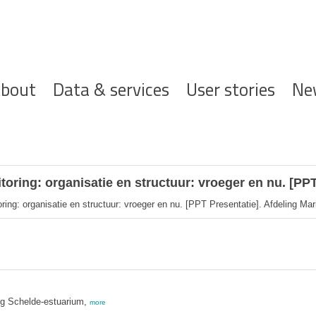
ofdnavigatie
bout
Data & services
User stories
Ne
oring: organisatie en structuur: vroeger en nu. [PPT
ng: organisatie en structuur: vroeger en nu. [PPT Presentatie]. Afdeling Mari
ng Schelde-estuarium,
more