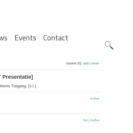
ws
Events
Contact
Zoeknavig
basket (0):
add
|
show
 Presentatie]
tieme Toegang: [s.l.].
Author
Top
|
Author