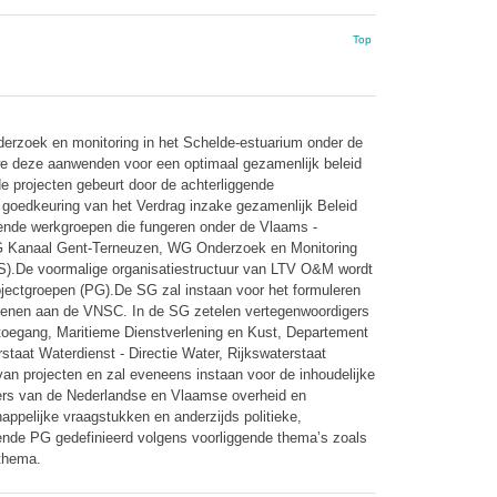
Top
derzoek en monitoring in het Schelde-estuarium onder de
e deze aanwenden voor een optimaal gezamenlijk beleid
 projecten gebeurt door de achterliggende
 goedkeuring van het Verdrag inzake gezamenlijk Beleid
lende werkgroepen die fungeren onder de Vlaams -
 Kanaal Gent-Terneuzen, WG Onderzoek en Monitoring
S).De voormalige organisatiestructuur van LTV O&M wordt
jectgroepen (PG).De SG zal instaan voor het formuleren
rlenen aan de VNSC. In de SG zetelen vertegenwoordigers
toegang, Maritieme Dienstverlening en Kust, Departement
aat Waterdienst - Directie Water, Rijkswaterstaat
an projecten en zal eveneens instaan voor de inhoudelijke
igers van de Nederlandse en Vlaamse overheid en
pelijke vraagstukken en anderzijds politieke,
ende PG gedefinieerd volgens voorliggende thema’s zoals
 thema.