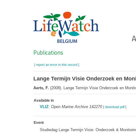
Skip
to
main
content
Ho
A
Search
Publications
[ report an error in this record ]
Lange Termijn Visie Onderzoek en Monit
Aerts, F.
(2008). Lange Termijn Visie Onderzoek en Monitori
Available in
VLIZ
:
Open Marine Archive 142270
[
download pdf
]
Event
Studiedag Lange Termijn Visie: Onderzoek & Monitori