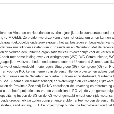
cieren de Vlaamse en Nederlandse overheid jaarlijks beleidsondersteunend on
ng (LTV O&M). Zo breiden we onze kennis van het estuarium uit en kunnen w
 daaraan gekoppelde onderzoeksvragen, het aanbesteden en begeleiden van de
onderzoeksinstellingen zetelen vanuit Vlaanderen en Nederland.Met de recente
 dit verdrag een uniforme organisatiestructuur voorschrijft voor de verschil
eeft met name leiding over vier werkgroepen (WG): WG Communicatie, WG
dagelijkse werkzaamheden ondersteund door het Uitvoerend Secretariaat (U
r wordt onderverdeeld in drie lagen: Stuurgroep (SG), Kerngroep (KG) en Pro
nemen voor de KG, kennis nemen van de verschillende projecten en advies ve
n de Vlaamse en de Nederlandse overheid (Haven en Waterbeleid, Maritieme 
n Bos, Vlaamse Milieumaatschappij en Waterwegen en Zeekanaal; Rijkswaterst
uw en de Provincie Zeeland).De KG coördineert de uitvoering en afstemming v
at uit de hoofdprojectleiders van de verschillende PG, zijnde vertegenwoord
opsplitsing tussen de SG en de KG wordt gemaakt omdat enerzijds wetenschap
en beide groepen elkaar zullen complementeren.Momenteel worden de verschill
bel storten, zandwinning, …. Elke projectgroep bundelt de betrokkenen rond het