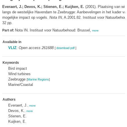
Everaert, J.; Devos, K.; Stienen, E.; Kuijken, E.
(2001). Plaatsing van win
langs de westelijke Havendam te Zeebrugge: Aanbevelingen in het kader va
mogelijke impact op vogels.
Nota IN
, A.2001.82. Instituut voor Natuurbehou
32 pp.
Nota IN. Instituut voor Natuurbehoud: Brussel,
Part of:
more
Available in
VLIZ
:
Open access 261688
[
download pdf
]
Keywords
Bird impact
Wind turbines
Zeebrugge
[
Marine Regions
]
Marine/Coastal
Authors
Everaert, J.
,
more
Devos, K.
,
more
Stienen, E.
Kuijken, E.