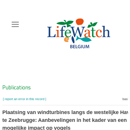
Skip
to
main
content
Hoofdnavigatie
Zoeknavigatie
Publications
[ report an error in this record ]
baske
Plaatsing van windturbines langs de westelijke H
te Zeebrugge: Aanbevelingen in het kader van een
mogelijke impact op vogels