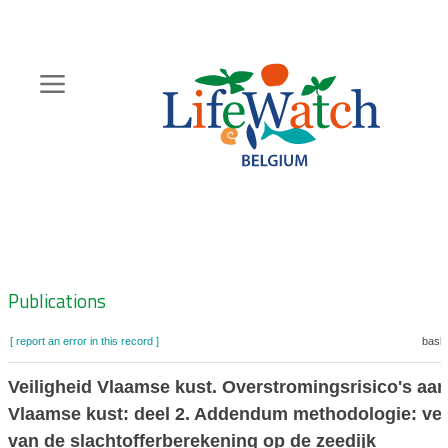
Skip
to
main
content
Hoofdnavigatie
Zoeknavigatie
Publications
[ report an error in this record ]
baske
Veiligheid Vlaamse kust. Overstromingsrisico's aan
Vlaamse kust: deel 2. Addendum methodologie: ver
van de slachtofferberekening op de zeedijk