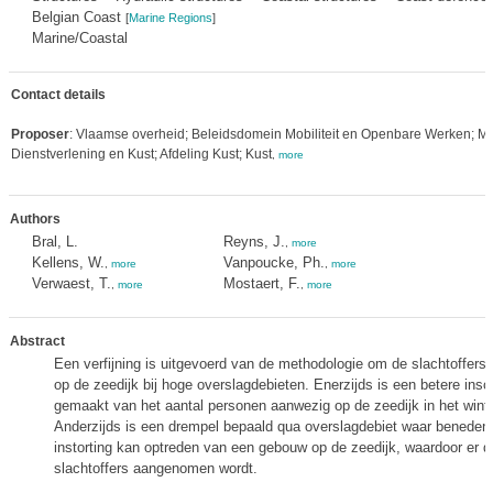
Belgian Coast
[
Marine Regions
]
Marine/Coastal
Contact details
Proposer
: Vlaamse overheid; Beleidsdomein Mobiliteit en Openbare Werken; Ma
Dienstverlening en Kust; Afdeling Kust; Kust
,
more
Authors
Bral, L.
Reyns, J.
,
more
Kellens, W.
Vanpoucke, Ph.
,
more
,
more
Verwaest, T.
Mostaert, F.
,
more
,
more
Abstract
Een verfijning is uitgevoerd van de methodologie om de slachtoffers
op de zeedijk bij hoge overslagdebieten. Enerzijds is een betere insc
gemaakt van het aantal personen aanwezig op de zeedijk in het winter
Anderzijds is een drempel bepaald qua overslagdebiet waar beneden
instorting kan optreden van een gebouw op de zeedijk, waardoor er 
slachtoffers aangenomen wordt.