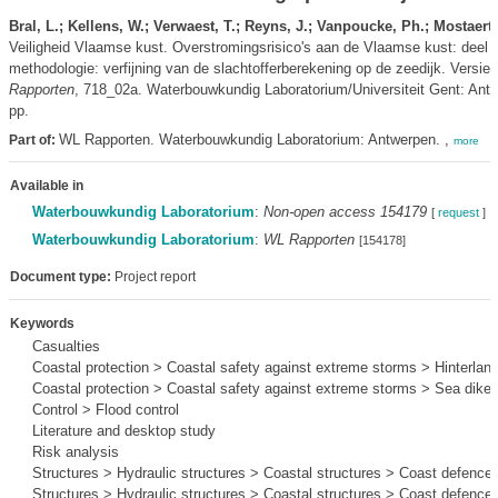
Bral, L.; Kellens, W.; Verwaest, T.; Reyns, J.; Vanpoucke, Ph.; Mostaert,
Veiligheid Vlaamse kust. Overstromingsrisico's aan de Vlaamse kust: deel
methodologie: verfijning van de slachtofferberekening op de zeedijk. Versie 
Rapporten
, 718_02a. Waterbouwkundig Laboratorium/Universiteit Gent: Antw
pp.
WL Rapporten. Waterbouwkundig Laboratorium: Antwerpen. ,
Part of:
more
Available in
Waterbouwkundig Laboratorium
:
Non-open access 154179
[
request
]
Waterbouwkundig Laboratorium
:
WL Rapporten
[154178]
Document type:
Project report
Keywords
Casualties
Coastal protection > Coastal safety against extreme storms > Hinterlan
Coastal protection > Coastal safety against extreme storms > Sea dike
Control > Flood control
Literature and desktop study
Risk analysis
Structures > Hydraulic structures > Coastal structures > Coast defence
Structures > Hydraulic structures > Coastal structures > Coast defence