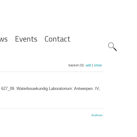
ws
Events
Contact
Zoeknavig
basket (0):
add
|
show
, 627_09. Waterbouwkundig Laboratorium: Antwerpen. IV,
Authors