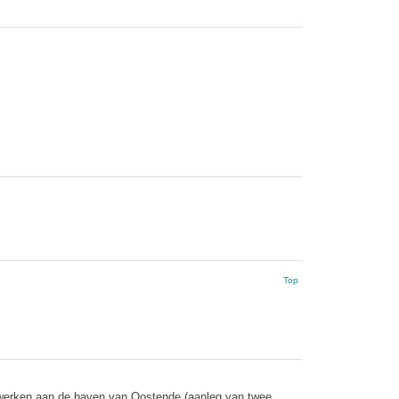
Top
le werken aan de haven van Oostende (aanleg van twee