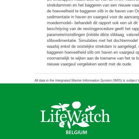
strekdammen en het baggeren van een nieuwe vaarge
de hoeveelheid te baggeren slib in de haven van Oo
sedimentatie in haven en vaargeul voor de aanvan
moedermodel– behandelt dit rapport ook een uit dit
beschrijving van de nestingprocedure geeft het rap
parameterinstellingen (initiële dikte sliblaag, val
slibsedimentatie. Simulaties met het dochtermodel 
waarbij enkel de oostelijke strekdam is aangelegd, 
baggeren hoeveelheid slib om haven en vaargeul op
voornamelijk te wijten aan de toename van het te b
nieuwe vaargeul vergeleken wordt met de oude.
All data in the
Integrated Marine Information System
(IMIS) is subject 