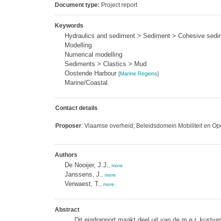
Document type:
Project report
Keywords
Hydraulics and sediment > Sediment > Cohesive sedi
Modelling
Numerical modelling
Sediments > Clastics > Mud
Oostende Harbour
[
Marine Regions
]
Marine/Coastal
Contact details
Proposer
: Vlaamse overheid; Beleidsdomein Mobiliteit en Op
Authors
De Nooijer, J.J.
,
more
Janssens, J.
,
more
Verwaest, T.
,
more
Abstract
Dit eindrapport maakt deel uit van de m.e.r. kust