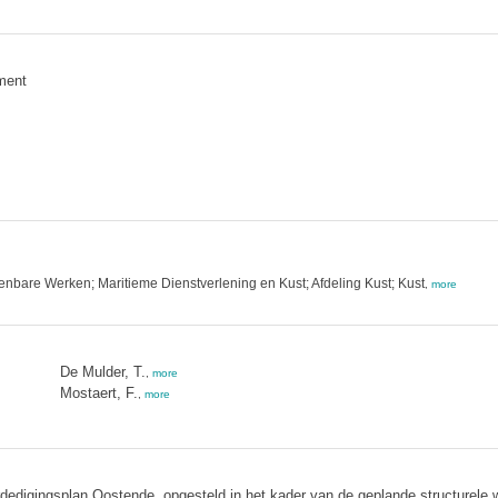
ment
enbare Werken; Maritieme Dienstverlening en Kust; Afdeling Kust; Kust
,
more
De Mulder, T.
,
more
Mostaert, F.
,
more
verdedigingsplan Oostende, opgesteld in het kader van de geplande structure