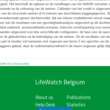
ul). Het beschrijft de opbouw en de instellingen van het Delft3D numeriek sl
stende na de voltooiing van de werken. Calibratie van het model is uitgevoer
g van de structurele werken af te toetsen aan beschikbare baggergegevens
 moedermodel genest dochtermodel, dat een kleiner modeldomein omvat maar een
port ook de resultaten van een gevoeligheidsanalyse uitgevoerd op dit dochte
snelheid sediment, erosiesnelheidsconstante, kritische schuifspanning voor ero
werden uitgevoerd voor drie verschillende configuraties: de fase voor de aanv
en de gebruiksfase na de beëindiging van de werken. Uit de resultaten van dez
 peil te houden zal toenemen met ongeveer een factor 2 ten opzichte van de s
aggeren gebied, daar de sedimentatiesnelheid in de haven ongeveer gelijk bli
to the
VLIZ privacy policy
LifeWatch Belgium
About us
Publications
Help Desk
Statistics