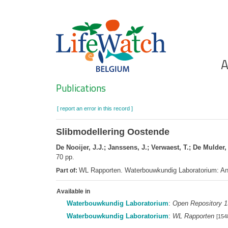
Skip
to
main
content
Ho
A
Search
Publications
[ report an error in this record ]
Slibmodellering Oostende
De Nooijer, J.J.; Janssens, J.; Verwaest, T.; De Mulder, 
70 pp.
WL Rapporten. Waterbouwkundig Laboratorium: An
Part of:
Available in
Waterbouwkundig Laboratorium
:
Open Repository 
Waterbouwkundig Laboratorium
:
WL Rapporten
[154