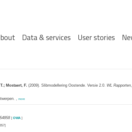
ofdnavigatie
bout
Data & services
User stories
Ne
T.; Mostaert, F.
(2009). Slibmodellering Oostende. Versie 2.0.
WL Rapporten
twerpen. ,
more
154858
[
OWA
]
857]