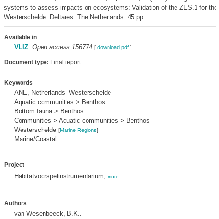
systems to assess impacts on ecosystems: Validation of the ZES.1 for the
Westerschelde. Deltares: The Netherlands. 45 pp.
Available in
VLIZ
:
Open access 156774
[
download pdf
]
Document type:
Final report
Keywords
ANE, Netherlands, Westerschelde
Aquatic communities > Benthos
Bottom fauna > Benthos
Communities > Aquatic communities > Benthos
Westerschelde
[
Marine Regions
]
Marine/Coastal
Project
Habitatvoorspelinstrumentarium,
more
Authors
van Wesenbeeck, B.K.
,