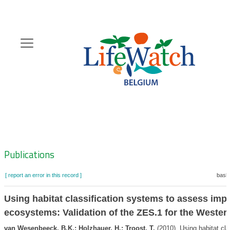
Skip
to
main
content
Hoofdnavigatie
Zoeknavigatie
Publications
[ report an error in this record ]
baske
Using habitat classification systems to assess imp
ecosystems: Validation of the ZES.1 for the Wester
van Wesenbeeck, B.K.; Holzhauer, H.; Troost, T.
(2010). Using habitat cla