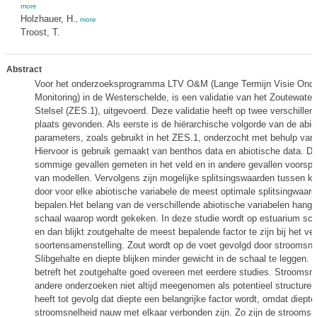
more
Holzhauer, H.
,
more
Troost, T.
Abstract
Voor het onderzoeksprogramma LTV O&M (Lange Termijn Visie Ond
Monitoring) in de Westerschelde, is een validatie van het Zoutewate
Stelsel (ZES.1), uitgevoerd. Deze validatie heeft op twee verschille
plaats gevonden. Als eerste is de hiërarchische volgorde van de abio
parameters, zoals gebruikt in het ZES.1, onderzocht met behulp va
Hiervoor is gebruik gemaakt van benthos data en abiotische data. De 
sommige gevallen gemeten in het veld en in andere gevallen voorspe
van modellen. Vervolgens zijn mogelijke splitsingswaarden tussen k
door voor elke abiotische variabele de meest optimale splitsingwaard
bepalen.Het belang van de verschillende abiotische variabelen hang
schaal waarop wordt gekeken. In deze studie wordt op estuarium sc
en dan blijkt zoutgehalte de meest bepalende factor te zijn bij het ve
soortensamenstelling. Zout wordt op de voet gevolgd door stroomsne
Slibgehalte en diepte blijken minder gewicht in de schaal te leggen. 
betreft het zoutgehalte goed overeen met eerdere studies. Stroomsne
andere onderzoeken niet altijd meegenomen als potentieel structurere
heeft tot gevolg dat diepte een belangrijke factor wordt, omdat diepte
stroomsnelheid nauw met elkaar verbonden zijn. Zo zijn de strooms