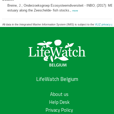
Breine, J.; Onderzoeksgroep Ecosysteemdiversiteit - INBO; (2017): ME-
estuary along the Zeeschelde- fish stocks.,
more
All data in the
Integrated Marine Information System
(IMIS) is subject to the
VLIZ privacy po
LifeWatch Belgium
About us
Help Desk
Privacy Policy