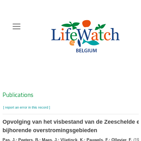
Skip
to
main
content
Hoofdnavigatie
Zoeknavigatie
Publications
[ report an error in this record ]
Opvolging van het visbestand van de Zeeschelde e
bijhorende overstromingsgebieden
Pas, J.; Peeters, B.; Maes, J.; Vlietinck, K.; Pauwels, F.; Ollevier, F.
(199