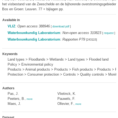
het visbestand van de Zeeschelde en de bijhorende overstromingsgebieden
Bos en Groen: Leuven. 77 + bijlagen pp.
Available in
VLIZ
:
Open access 388946
[
download pdf
]
Waterbouwkundig Laboratorium
:
Non-open access 310823
[
request
]
Waterbouwkundig Laboratorium
:
Rapporten P79
[243115]
Keywords
Land types > Floodlands > Wetlands > Land types > Flooded land
Policy > Environmental policy
Products > Animal products > Products > Fish products > Products > F
Protection > Consumer protection > Controls > Quality controls > Monito
Authors
Pas, J.
Vlietinck, K.
Peeters, B.
Pauwels, F.
,
more
Maes, J.
Ollevier, F.
,
more
Dataset